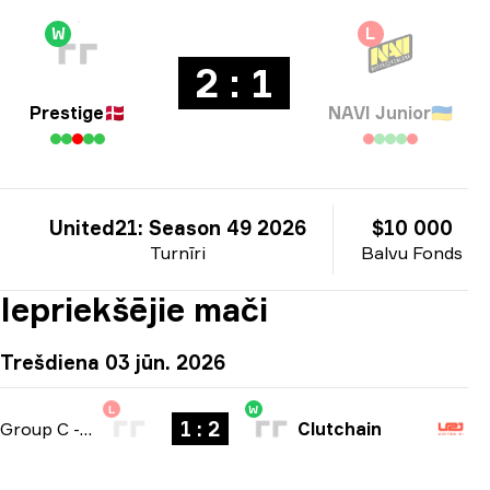
W
L
2 : 1
Prestige
🇩🇰
NAVI Junior
🇺🇦
United21: Season 49 2026
$10 000
Turnīri
Balvu Fonds
Iepriekšējie mači
Trešdiena 03 jūn. 2026
L
W
1 : 2
Group C
-
bo3
Clutchain