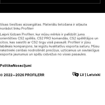
Visas
tiesības
aizsargātas.
Materiālu
lietošana
ir
atļauta
norādot
linku
Profilerr
Laipni lūdzam Profilerr, kur mūsu mērķis ir palīdzēt jums
orientēties CS2 spēlēs, CS2 PRO komandās, CS2 spēlētājos un
citos, kas saistīti ar CS2 tirgu visā pasaulē. Profilerr ir jūsu
labākais kompanjons, lai iegūtu kvalitatīvu esporta saturu. Mūsu
rakstnieki cenšas nodrošināt precīzus, uzticamus un savlaicīgus
esporta jaunumus un spēļu ceļvežus no visas pasaules.
Politika
Nosacījumi
LV
|
Latviski
©
2022—
2026
PROFILERR