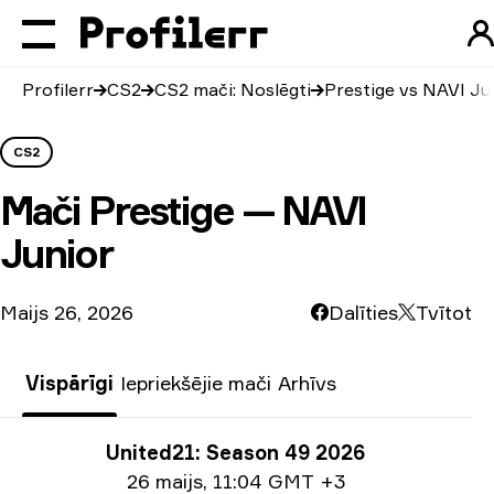
Profilerr
CS2
CS2 mači: Noslēgti
Prestige vs NAVI Ju
CS2
Mači
Prestige — NAVI
Junior
Maijs 26, 2026
Dalīties
Tvītot
Vispārīgi
Iepriekšējie mači
Arhīvs
Turnīra info
United21: Season 49 2026
Informācija par datumu
26 maijs
,
11:04 GMT +3