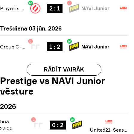
W
L
2 : 1
Playoffs
-
bo3
NAVI Junior
Trešdiena 03 jūn. 2026
L
W
1 : 2
Group C
-
bo3
NAVI Junior
RĀDĪT VAIRĀK
Prestige vs NAVI Junior
vēsture
2026
L
W
Playoffs
-
bo3
bo3
0 : 2
23.05
United21: Season 49 2026