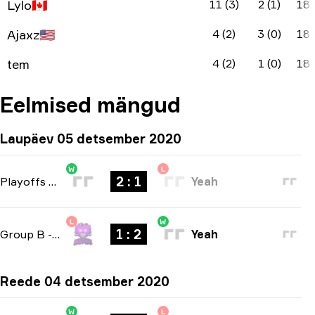
Lylo
🇨🇦
11 (3)
2 (1)
18
Ajaxz
🇺🇸
4 (2)
3 (0)
18
tem
4 (2)
1 (0)
18
Eelmised mängud
Laupäev 05 detsember 2020
W
L
2 : 1
Playoffs
-
bo3
Yeah
L
W
1 : 2
Group B
-
bo3
Yeah
Reede 04 detsember 2020
W
L