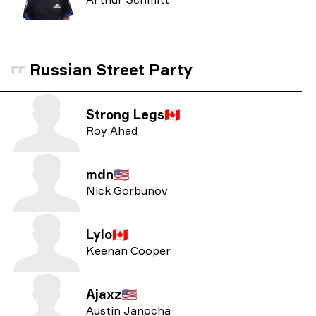
Russian Street Party
Strong Legs
🇨🇦
Roy Ahad
mdn
🇺🇸
Nick Gorbunov
Lylo
🇨🇦
Keenan Cooper
Ajaxz
🇺🇸
Austin Janocha