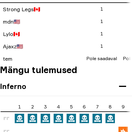
Strong Legs
🇨🇦
1
mdn
🇺🇸
1
Lylo
🇨🇦
1
Ajaxz
🇺🇸
1
tem
Pole saadaval
Pol
Mängu tulemused
Inferno
1
2
3
4
5
6
7
8
9