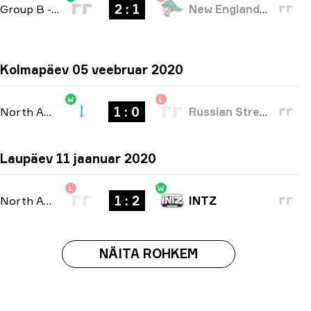
2 : 1
Group B
-
bo3
New England Whalers
Kolmapäev 05 veebruar 2020
W
L
1 : 0
North America Open Qualifier 2
-
bo1
Russian Street Party
Laupäev 11 jaanuar 2020
L
W
1 : 2
North American Open Qualifier
-
bo3
INTZ
NÄITA ROHKEM