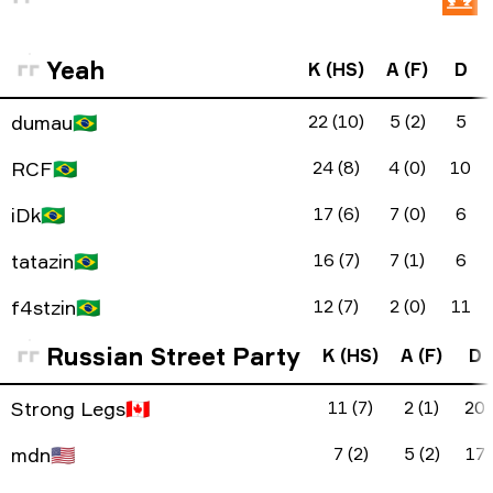
Yeah
K (HS)
A (F)
D
dumau
🇧🇷
22 (10)
5 (2)
5
RCF
🇧🇷
24 (8)
4 (0)
10
iDk
🇧🇷
17 (6)
7 (0)
6
tatazin
🇧🇷
16 (7)
7 (1)
6
f4stzin
🇧🇷
12 (7)
2 (0)
11
Russian Street Party
K (HS)
A (F)
D
Strong Legs
🇨🇦
11 (7)
2 (1)
20
mdn
🇺🇸
7 (2)
5 (2)
17