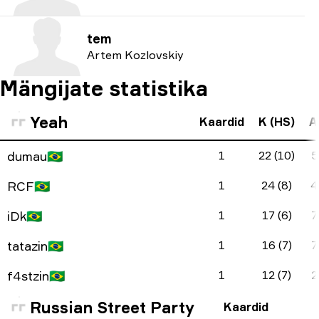
tem
Artem Kozlovskiy
Mängijate statistika
Yeah
Kaardid
K (HS)
A
dumau
🇧🇷
1
22 (10)
5
RCF
🇧🇷
1
24 (8)
4
iDk
🇧🇷
1
17 (6)
7
tatazin
🇧🇷
1
16 (7)
7
f4stzin
🇧🇷
1
12 (7)
2
Russian Street Party
Kaardid