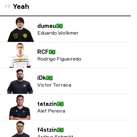
Yeah
dumau
🇧🇷
Eduardo Wolkmer
RCF
🇧🇷
Rodrigo Figueiredo
iDk
🇧🇷
Victor Torraca
tatazin
🇧🇷
Alef Pereira
f4stzin
🇧🇷
Arthur Schmitt