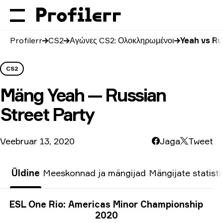
Profilerr
CS2
Αγώνες CS2: Ολοκληρωμένοι
Yeah vs Ru
CS2
Mäng
Yeah — Russian
Street Party
Veebruar 13, 2020
Jaga
Tweet
Üldine
Meeskonnad ja mängijad
Mängijate statisti
Turniiri info
ESL One Rio: Americas Minor Championship
2020