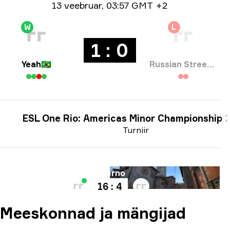
Ημερομηνία
13 veebruar
,
03:57 GMT +2
W
L
1 : 0
Yeah
🇧🇷
Russian Street Party
ESL One Rio: Americas Minor Championship 
Turniir
Kaart
Inferno
16 : 4
Meeskonnad ja mängijad