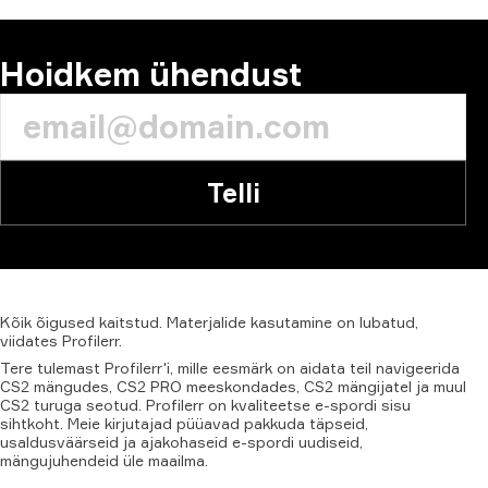
Hoidkem ühendust
Telli
Kõik
õigused
kaitstud.
Materjalide
kasutamine
on
lubatud,
viidates
Profilerr
.
Tere tulemast Profilerr'i, mille eesmärk on aidata teil navigeerida
CS2 mängudes, CS2 PRO meeskondades, CS2 mängijatel ja muul
CS2 turuga seotud. Profilerr on kvaliteetse e-spordi sisu
sihtkoht. Meie kirjutajad püüavad pakkuda täpseid,
usaldusväärseid ja ajakohaseid e-spordi uudiseid,
mängujuhendeid üle maailma.