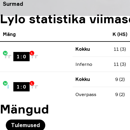
Surmad
Lylo statistika viim
Mäng
K (HS)
Kokku
11 (3)
W
L
1
:
0
Inferno
11 (3)
Kokku
9 (2)
W
L
1
:
0
Overpass
9 (2)
Mängud
Tulemused