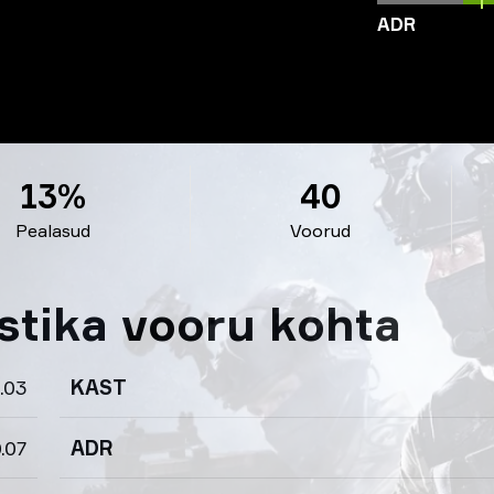
ADR
13%
40
Pealasud
Voorud
istika vooru kohta
.03
KAST
.07
ADR