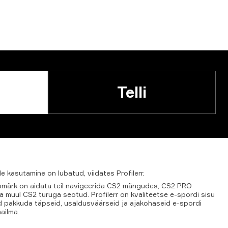
Telli
de
kasutamine
on
lubatud,
viidates
Profilerr
.
 eesmärk on aidata teil navigeerida CS2 mängudes, CS2 PRO
 muul CS2 turuga seotud. Profilerr on kvaliteetse e-spordi sisu
ad pakkuda täpseid, usaldusväärseid ja ajakohaseid e-spordi
ailma.