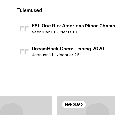
Tulemused
ESL One Rio: Americas Minor Championship 
V
eebruar
01
-
M
ärts
10
DreamHack Open: Leipzig 2020
J
aanuar
11
-
J
aanuar
26
d
MÄNGIJAD