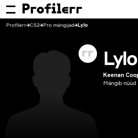
Profilerr
CS2
Pro mängijad
Lylo
Lylo
Keenan Coo
Mängib
nüüd