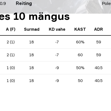
0.9
Reiting
Pole
ases 10 mängus
A (F)
Surmad
KD vahe
KAST
ADR
2 (1)
18
-7
60%
59
2 (1)
18
-7
60
59
1 (0)
18
-9
50%
40.5
1 (0)
18
-9
50
40.5