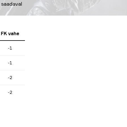
 saadaval
FK vahe
-1
-1
-2
-2