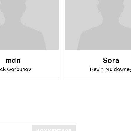
mdn
Sora
ick Gorbunov
Kevin Muldowne
KOMMENTAAR