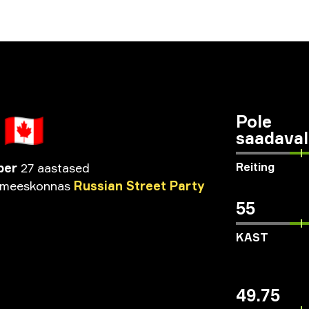
🇨🇦
Pole
saadaval
per
27 aastased
Reiting
meeskonnas
Russian
Street
Party
55
KAST
49.75