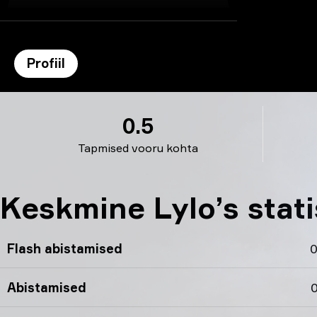
Profiil
Lylo’s profiil
0.5
Tapmised vooru kohta
Keskmine Lylo’s stat
Flash abistamised
0
Abistamised
0