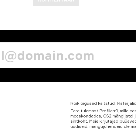
Kõik
õigused
kaitstud.
Materjali
Tere tulemast Profilerr'i, mille
meeskondades, CS2 mängijatel ja
sihtkoht. Meie kirjutajad püüav
uudiseid, mängujuhendeid üle ma