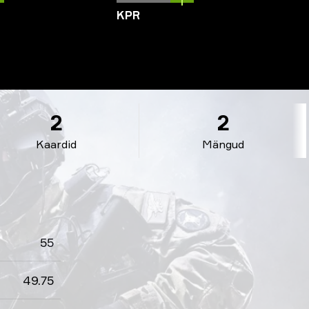
KPR
2
2
Kaardid
Mängud
55
49.75