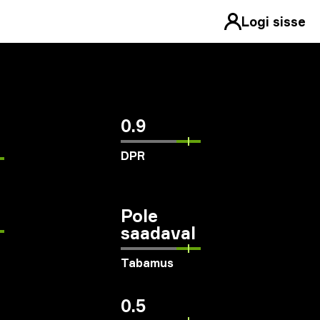
Logi sisse
0.9
DPR
Pole
saadaval
Tabamus
0.5