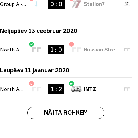
0 : 0
Group A
-
bo1
Station7
Neljapäev 13 veebruar 2020
W
L
1 : 0
North America Open Qualifier 4
-
bo1
Russian Street Party
Laupäev 11 jaanuar 2020
L
W
1 : 2
North American Open Qualifier
-
bo3
INTZ
NÄITA ROHKEM