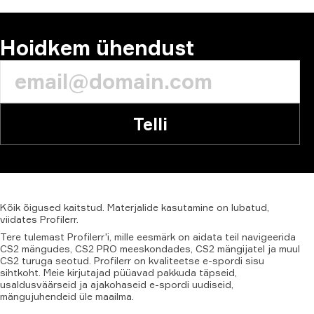
Hoidkem ühendust
Telli
Kõik
õigused
kaitstud.
Materjalide
kasutamine
on
lubatud,
viidates
Profilerr
.
Tere tulemast Profilerr'i, mille eesmärk on aidata teil navigeerida
CS2 mängudes, CS2 PRO meeskondades, CS2 mängijatel ja muul
CS2 turuga seotud. Profilerr on kvaliteetse e-spordi sisu
sihtkoht. Meie kirjutajad püüavad pakkuda täpseid,
usaldusväärseid ja ajakohaseid e-spordi uudiseid,
mängujuhendeid üle maailma.