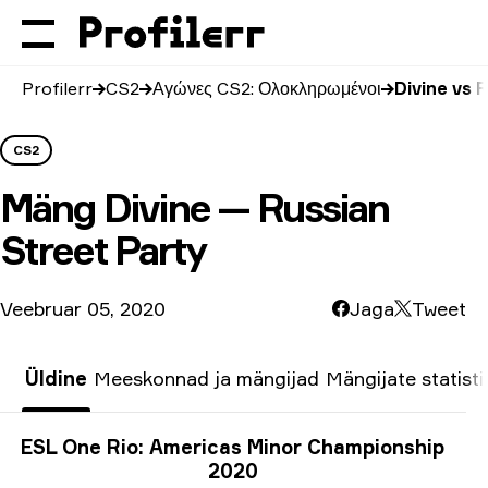
Profilerr
CS2
Αγώνες CS2: Ολοκληρωμένοι
Divine vs 
CS2
Mäng
Divine — Russian
Street Party
Veebruar 05, 2020
Jaga
Tweet
Üldine
Meeskonnad ja mängijad
Mängijate statisti
Turniiri info
ESL One Rio: Americas Minor Championship
2020