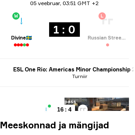
Ημερομηνία
05 veebruar
,
03:51 GMT +2
W
L
1 : 0
Divine
🇸🇪
Russian Street Party
ESL One Rio: Americas Minor Championship 
Turniir
Kaart
Overpass
16 : 4
Meeskonnad ja mängijad