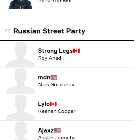
Russian Street Party
Strong Legs
🇨🇦
Roy Ahad
mdn
🇺🇸
Nick Gorbunov
Lylo
🇨🇦
Keenan Cooper
Ajaxz
🇺🇸
Austin Janocha