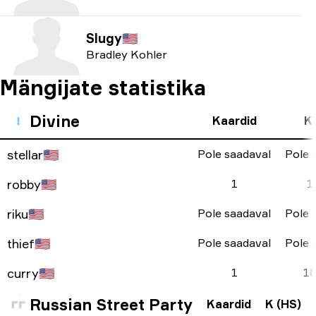
Slugy
🇺🇸
Bradley Kohler
Mängijate statistika
Divine
Kaardid
K 
stellar
🇺🇸
Pole saadaval
Pole 
robby
🇺🇸
1
1
riku
🇺🇸
Pole saadaval
Pole 
thief
🇺🇸
Pole saadaval
Pole 
curry
🇺🇸
1
18
Russian Street Party
Kaardid
K (HS)