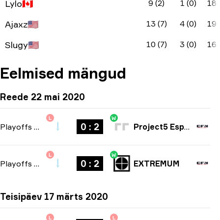
Lylo
🇨🇦
9 (2)
1 (0)
18
Ajaxz
🇺🇸
13 (7)
4 (0)
19
Slugy
🇺🇸
10 (7)
3 (0)
16
Eelmised mängud
Reede 22 mai 2020
L
W
0 : 2
Playoffs
-
bo3
Project5 Esport
L
W
0 : 2
Playoffs
-
bo3
EXTREMUM
Teisipäev 17 märts 2020
L
L