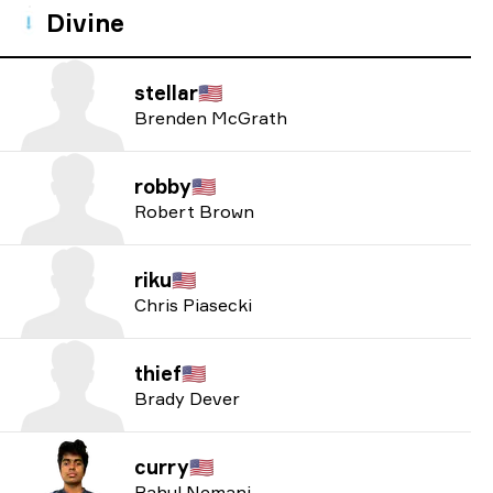
Divine
stellar
🇺🇸
Brenden McGrath
robby
🇺🇸
Robert Brown
riku
🇺🇸
Chris Piasecki
thief
🇺🇸
Brady Dever
curry
🇺🇸
Rahul Nemani