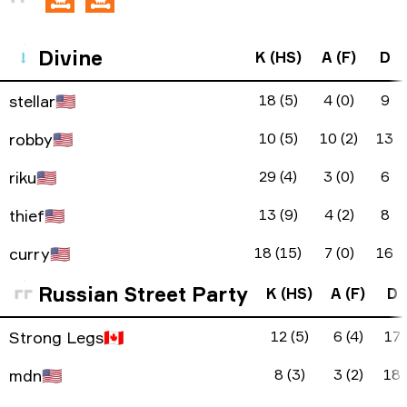
Divine
K (HS)
A (F)
D
stellar
🇺🇸
18 (5)
4 (0)
9
robby
🇺🇸
10 (5)
10 (2)
13
riku
🇺🇸
29 (4)
3 (0)
6
thief
🇺🇸
13 (9)
4 (2)
8
curry
🇺🇸
18 (15)
7 (0)
16
Russian Street Party
K (HS)
A (F)
D
Strong Legs
🇨🇦
12 (5)
6 (4)
17
mdn
🇺🇸
8 (3)
3 (2)
18