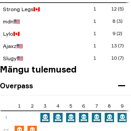
Strong Legs
🇨🇦
1
12 (5)
mdn
🇺🇸
1
8 (3)
Lylo
🇨🇦
1
9 (2)
Ajaxz
🇺🇸
1
13 (7)
Slugy
🇺🇸
1
10 (7)
Mängu tulemused
Overpass
1
2
3
4
5
6
7
8
9