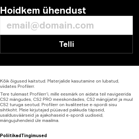
Hoidkem ühendust
Telli
Kõik
õigused
kaitstud.
Materjalide
kasutamine
on
lubatud,
viidates
Profilerr
.
Tere tulemast Profilerr'i, mille eesmärk on aidata teil navigeerida
CS2 mängudes, CS2 PRO meeskondades, CS2 mängijatel ja muul
CS2 turuga seotud. Profilerr on kvaliteetse e-spordi sisu
sihtkoht. Meie kirjutajad püüavad pakkuda täpseid,
usaldusväärseid ja ajakohaseid e-spordi uudiseid,
mängujuhendeid üle maailma.
Poliitikad
Tingimused