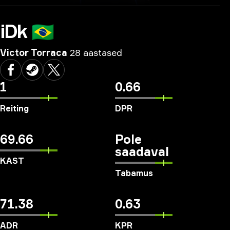
iDk
🇧🇷
Victor Torraca
28 aastased
1
0.66
Reiting
DPR
69.66
Pole
saadaval
KAST
Tabamus
71.38
0.63
ADR
KPR