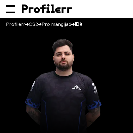
Profilerr
CS2
Pro mängijad
iDk