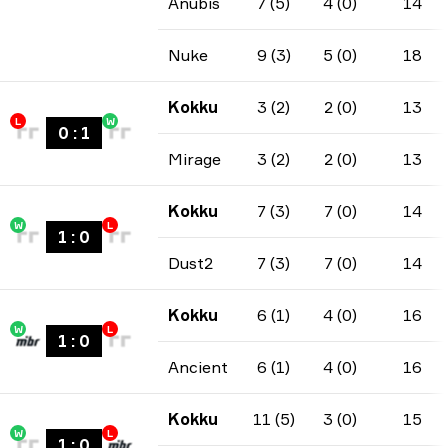
Anubis
7 (5)
4 (0)
14
Nuke
9 (3)
5 (0)
18
Kokku
3 (2)
2 (0)
13
L
W
0
:
1
Mirage
3 (2)
2 (0)
13
Kokku
7 (3)
7 (0)
14
W
L
1
:
0
Dust2
7 (3)
7 (0)
14
Kokku
6 (1)
4 (0)
16
W
L
1
:
0
Ancient
6 (1)
4 (0)
16
Kokku
11 (5)
3 (0)
15
W
L
1
:
0