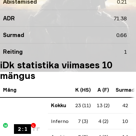
Abistamised
0.21
ADR
71.38
Surmad
0.66
Reiting
1
iDk statistika viimases 10
mängus
Mäng
K (HS)
A (F)
Surmad
Kokku
23 (11)
13 (2)
42
Inferno
7 (3)
4 (2)
10
W
L
2
:
1