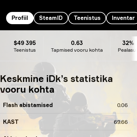
Profiil
SteamID
Teenistus
Inventar
iDk’s profiil
$49 395
0.63
32%
Teenistus
Tapmised vooru kohta
Pealasu
Keskmine iDk’s statistika
vooru kohta
Flash abistamised
0.06
KAST
69.66