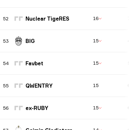
Nuclear TigeRES
16
52
BIG
15
53
Favbet
15
54
QWENTRY
15
55
ex-RUBY
15
56