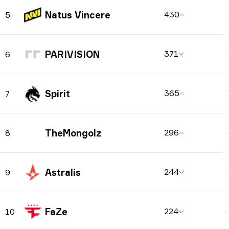
Natus Vincere
430
5
PARIVISION
371
6
Spirit
365
7
TheMongolz
296
8
Astralis
244
9
FaZe
224
10