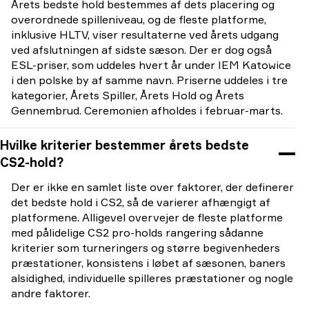
Årets bedste hold bestemmes af dets placering og
overordnede spilleniveau, og de fleste platforme,
inklusive HLTV, viser resultaterne ved årets udgang
ved afslutningen af sidste sæson. Der er dog også
ESL-priser, som uddeles hvert år under IEM Katowice
i den polske by af samme navn. Priserne uddeles i tre
kategorier, Årets Spiller, Årets Hold og Årets
Gennembrud. Ceremonien afholdes i februar-marts.
Hvilke kriterier bestemmer årets bedste
CS2-hold?
Der er ikke en samlet liste over faktorer, der definerer
det bedste hold i CS2, så de varierer afhængigt af
platformene. Alligevel overvejer de fleste platforme
med pålidelige CS2 pro-holds rangering sådanne
kriterier som turneringers og større begivenheders
præstationer, konsistens i løbet af sæsonen, baners
alsidighed, individuelle spilleres præstationer og nogle
andre faktorer.