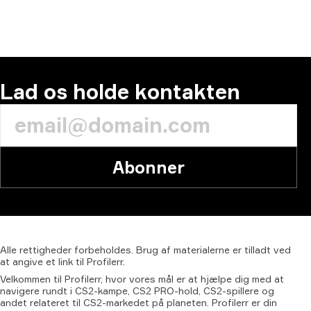
Lad os holde kontakten
Abonner
Alle
rettigheder
forbeholdes.
Brug
af
materialerne
er
tilladt
ved
at
angive
et
link
til
Profilerr.
Velkommen til Profilerr, hvor vores mål er at hjælpe dig med at
navigere rundt i CS2-kampe, CS2 PRO-hold, CS2-spillere og
andet relateret til CS2-markedet på planeten. Profilerr er din