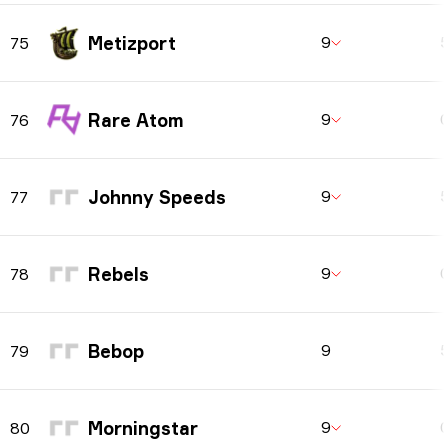
Metizport
9
75
Rare Atom
9
76
Johnny Speeds
9
77
Rebels
9
78
Bebop
9
79
Morningstar
9
80