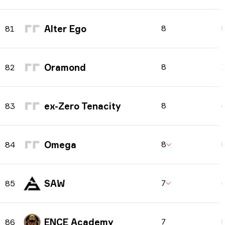
Alter Ego
8
81
Oramond
8
82
ex-Zero Tenacity
8
83
Omega
8
84
SAW
7
85
ENCE Academy
7
86