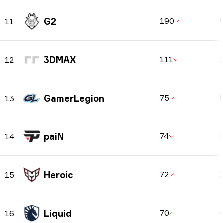
G2
190
11
3DMAX
111
12
GamerLegion
75
13
paiN
74
14
Heroic
72
15
Liquid
70
16