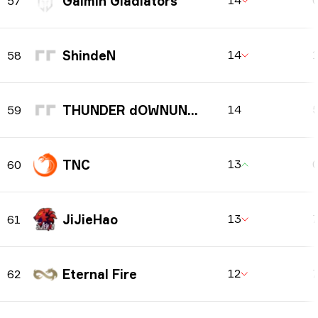
Gaimin Gladiators
14
57
ShindeN
14
58
THUNDER dOWNUNDER
14
59
TNC
13
60
JiJieHao
13
61
Eternal Fire
12
62