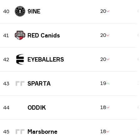
9INE
20
40
RED Canids
20
41
EYEBALLERS
20
42
SPARTA
19
43
ODDIK
18
44
Marsborne
18
45