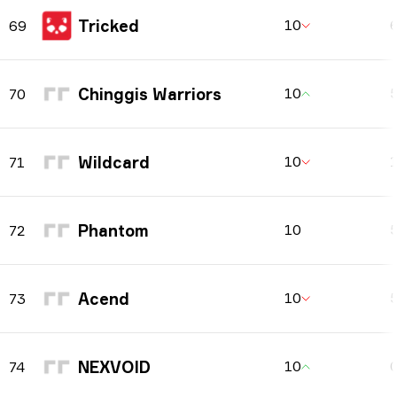
Tricked
10
69
Chinggis Warriors
10
70
Wildcard
10
71
Phantom
10
72
Acend
10
73
NEXVOID
10
74