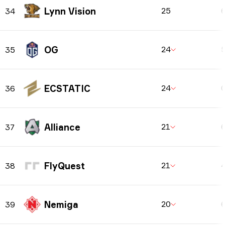
Lynn Vision
25
34
OG
24
35
ECSTATIC
24
36
Alliance
21
37
FlyQuest
21
38
Nemiga
20
39