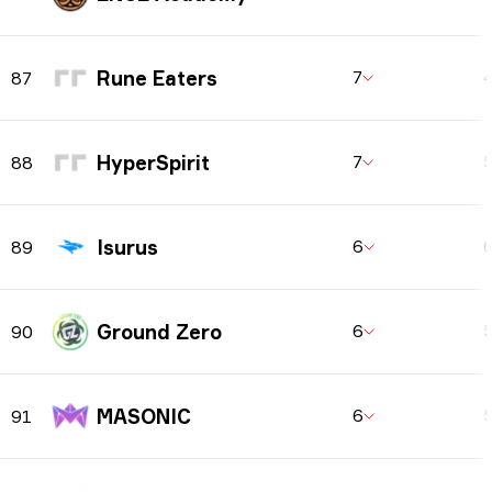
Rune Eaters
7
87
HyperSpirit
7
88
Isurus
6
89
Ground Zero
6
90
MASONIC
6
91