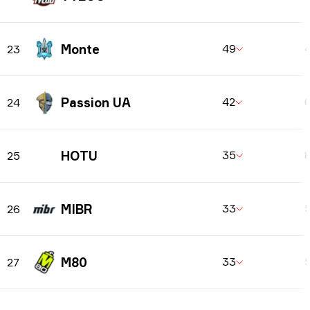
Monte
49
23
Passion UA
42
24
HOTU
35
25
MIBR
33
26
M80
33
27