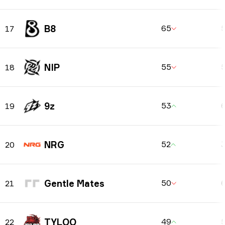
B8
65
17
NIP
55
18
9z
53
19
NRG
52
20
Gentle Mates
50
21
TYLOO
49
22