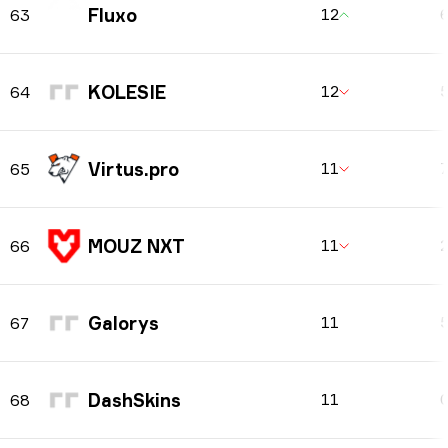
Fluxo
12
63
KOLESIE
12
64
Virtus.pro
11
65
MOUZ NXT
11
66
Galorys
11
67
DashSkins
11
68