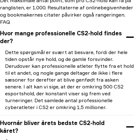
Det maksimale antal point, som pro CS2-hold kan få på
ranglisten, er 1.000. Resultaterne af onlinebegivenheder
og bookmakernes citater påvirker også rangeringen.
FAQ
Hvor mange professionelle CS2-hold findes
der?
Dette spørgsmål er svært at besvare, fordi der hele
tiden opstår nye hold, og de gamle forsvinder.
Derudover kan professionelle atleter flytte fra et hold
til et andet, og nogle gange deltager de ikke i flere
sæsoner for derefter at blive genfødt fra asken
senere. I alt kan vi sige, at der er omkring 500 CS2
esportshold, der konstant viser sig frem ved
turneringer. Det samlede antal professionelle
cyberatleter i CS2 er omkring 1,5 millioner.
Hvornår bliver årets bedste CS2-hold
kåret?