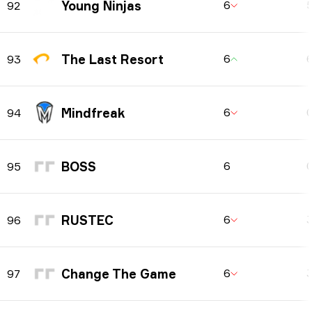
Young Ninjas
6
92
The Last Resort
6
93
Mindfreak
6
94
BOSS
6
95
RUSTEC
6
96
Change The Game
6
97