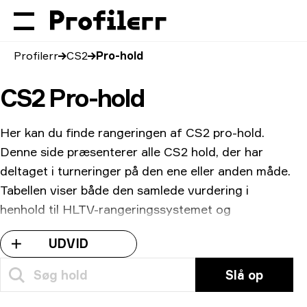
Profilerr
CS2
Pro-hold
CS2 Pro-hold
Her kan du finde rangeringen af CS2 pro-hold.
Denne side præsenterer alle CS2 hold, der har
deltaget i turneringer på den ene eller anden måde.
Tabellen viser både den samlede vurdering i
henhold til HLTV-rangeringssystemet og
vinderprocenten for hvert enkelt hold. Du kan også
UDVID
se Death-to-Kill-ratioen, det samlede beløb for
præmiepenge, der er tjent, og den bane, hvor den
Slå op
særlige line-up klarede sig bedst.