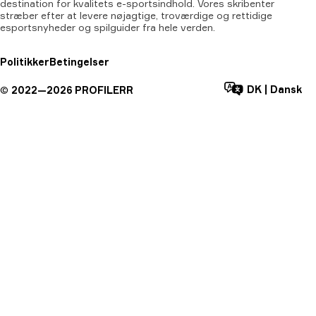
destination for kvalitets e-sportsindhold. Vores skribenter
stræber efter at levere nøjagtige, troværdige og rettidige
esportsnyheder og spilguider fra hele verden.
Politikker
Betingelser
DK
|
Dansk
©
2022—
2026
PROFILERR