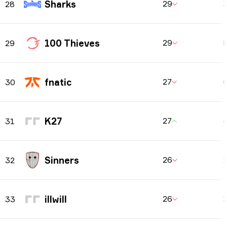
Sharks
29
28
100 Thieves
29
29
fnatic
27
30
K27
27
31
Sinners
26
32
illwill
26
33