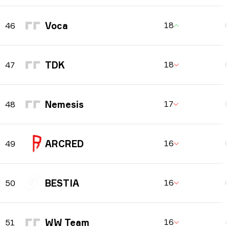
Voca
18
46
TDK
18
47
Nemesis
17
48
ARCRED
16
49
BESTIA
16
50
WW Team
16
51