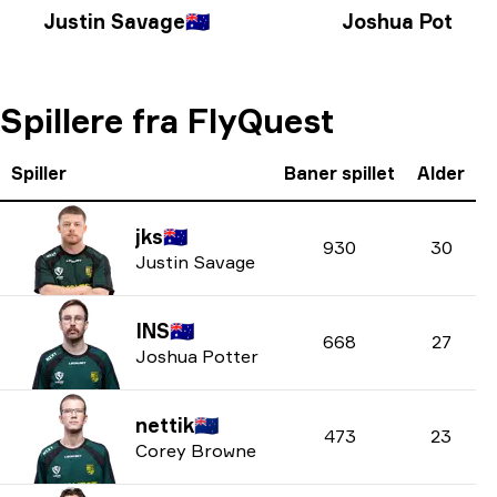
Justin Savage
🇦🇺
Joshua Potter
🇦
Spillere fra FlyQuest
Spiller
Baner spillet
Alder
jks
🇦🇺
930
30
Justin Savage
INS
🇦🇺
668
27
Joshua Potter
nettik
🇳🇿
473
23
Corey Browne