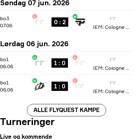
Søndag 07 jun. 2026
L
W
Stage 2
-
bo3
bo3
0 : 2
07.06
IEM: Cologne Major 2026
Lørdag 06 jun. 2026
W
L
Stage 2
-
bo1
bo1
1 : 0
06.06
IEM: Cologne Major 2026
W
L
Stage 2
-
bo1
bo1
1 : 0
06.06
IEM: Cologne Major 2026
ALLE FLYQUEST KAMPE
Turneringer
Live og kommende