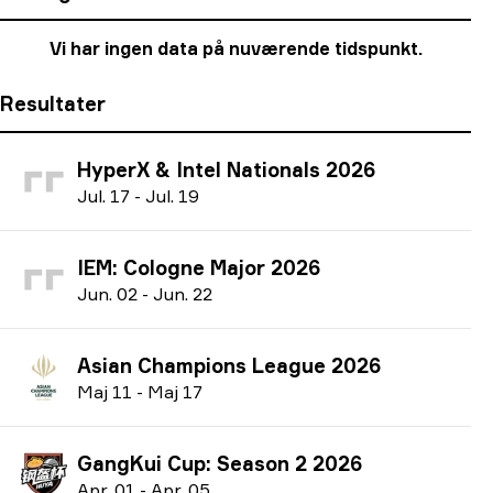
Vi har ingen data på nuværende tidspunkt.
Resultater
HyperX & Intel Nationals 2026
J
ul.
17
-
J
ul.
19
IEM: Cologne Major 2026
J
un.
02
-
J
un.
22
Asian Champions League 2026
M
aj
11
-
M
aj
17
GangKui Cup: Season 2 2026
A
pr.
01
-
A
pr.
05