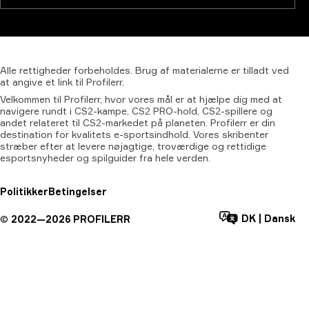
Alle
rettigheder
forbeholdes.
Brug
af
materialerne
er
tilladt
ved
at
angive
et
link
til
Profilerr.
Velkommen til Profilerr, hvor vores mål er at hjælpe dig med at
navigere rundt i CS2-kampe, CS2 PRO-hold, CS2-spillere og
andet relateret til CS2-markedet på planeten. Profilerr er din
destination for kvalitets e-sportsindhold. Vores skribenter
stræber efter at levere nøjagtige, troværdige og rettidige
esportsnyheder og spilguider fra hele verden.
Politikker
Betingelser
DK
|
Dansk
©
2022—
2026
PROFILERR