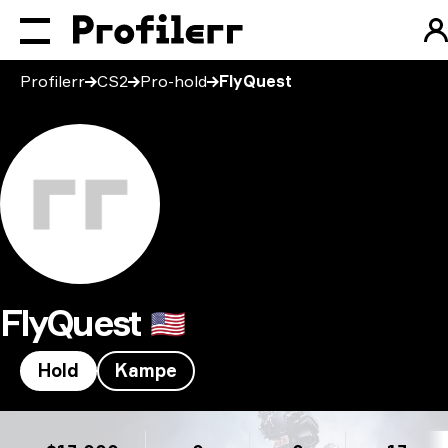
Profilerr
CS2
Pro-hold
FlyQuest
FlyQuest
🇺🇸
Hold
Kampe
FlyQuest