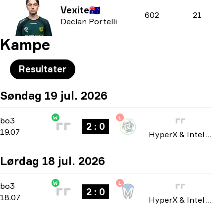
Vexite
🇦🇺
602
21
Declan Portelli
Kampe
Resultater
Søndag 19 jul. 2026
W
L
Playoffs
-
bo3
bo3
2 : 0
19.07
HyperX & Intel Nationals 2026
Lørdag 18 jul. 2026
W
L
Playoffs
-
bo3
bo3
2 : 0
18.07
HyperX & Intel Nationals 2026