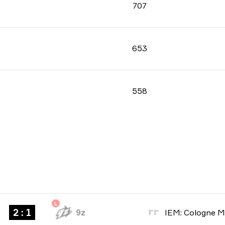
707
653
558
L
2 : 1
9z