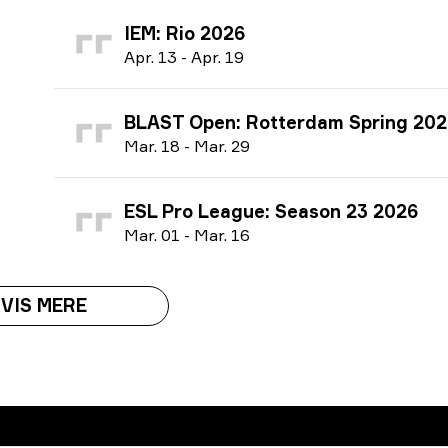
IEM: Rio 2026
A
pr.
13
-
A
pr.
19
BLAST Open: Rotterdam Spring 202
M
ar.
18
-
M
ar.
29
ESL Pro League: Season 23 2026
M
ar.
01
-
M
ar.
16
VIS MERE