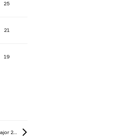
25
21
19
IEM: Cologne Major 2026