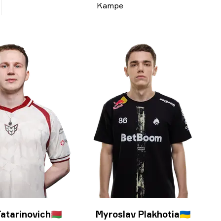
Kampe
atarinovich
🇧🇾
Myroslav Plakhotia
🇺🇦