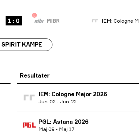
L
1 : 0
MIBR
 SPIRIT KAMPE
Resultater
IEM: Cologne Major 2026
J
un.
02
-
J
un.
22
PGL: Astana 2026
M
aj
09
-
M
aj
17