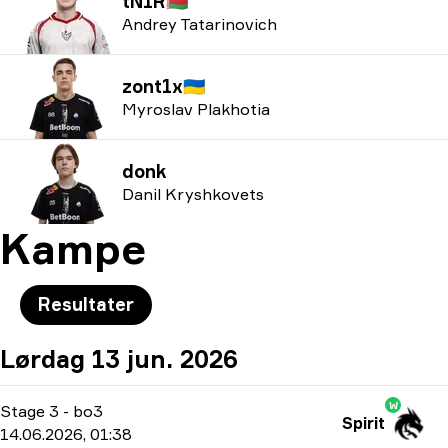
tN1R
🇧🇾
Andrey Tatarinovich
zont1x
🇺🇦
Myroslav Plakhotia
donk
Danil Kryshkovets
Kampe
Resultater
Lørdag 13 jun. 2026
W
Stage 3
-
bo3
Spirit
14.06.2026, 01:38