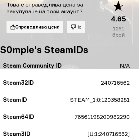
Това е справедлива цена за
закупуване на този акаунт?
4.65
Справедлива цена
Не
1261
брой
S0mple's SteamIDs
Steam Community ID
N/A
Steam32ID
240716562
SteamID
STEAM_1:0:120358281
Steam64ID
76561198200982290
Steam3ID
[U:1:240716562]