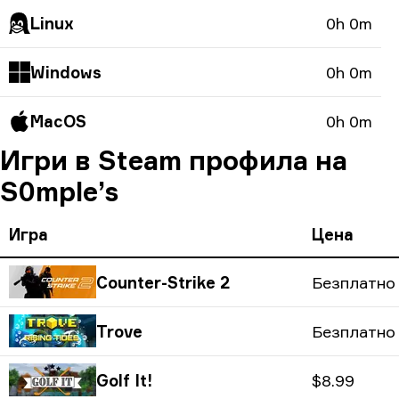
Linux
0h 0m
Windows
0h 0m
MacOS
0h 0m
Игри в Steam профила на
S0mple’s
Игра
Цена
Counter-Strike 2
Безплатно
Trove
Безплатно
Golf It!
$8.99