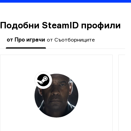
Подобни SteamID профили
КОМЕНТАР
от Про играчи
от Съотборниците