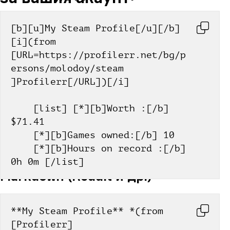
[b][u]My Steam Profile[/u][/b] 
[i](from 
[URL=https://profilerr.net/bg/p
ersons/molodoy/steam 
]Profilerr[/URL])[/i]
    [list] [*][b]Worth :[/b] 
$71.41
    [*][b]Games owned:[/b] 10
    [*][b]Hours on record :[/b] 
0h 0m [/list]
Markdown (Reddit и др.)
**My Steam Profile** *(from 
[Profilerr]