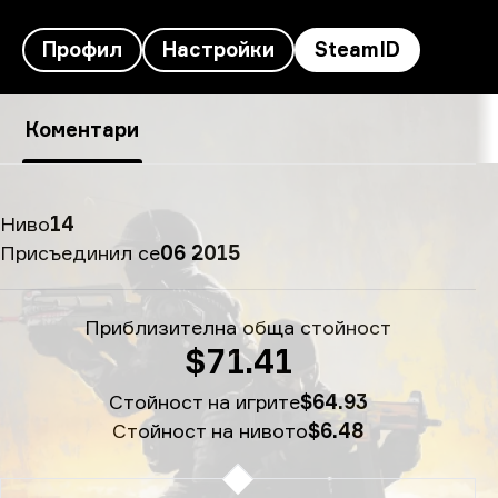
Профил
Настройки
SteamID
SteamID на molodoy's - S0mple
Коментари
Ниво
14
Присъединил се
06 2015
Приблизителна обща стойност
$71.41
Стойност на игрите
$64.93
Стойност на нивото
$6.48