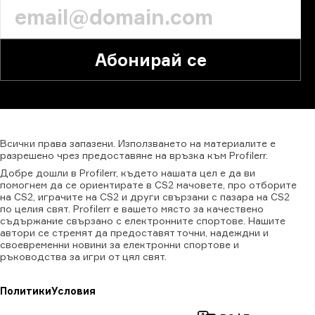
Абонирай се
Всички
права
запазени.
Използването
на
материалите
е
разрешено
чрез
предоставяне
на
връзка
към
Profilerr.
Добре дошли в Profilerr, където нашата цел е да ви
помогнем да се ориентирате в CS2 мачовете, про отборите
на CS2, играчите на CS2 и други свързани с пазара на CS2
по целия свят. Profilerr е вашето място за качествено
съдържание свързано с електронните спортове. Нашите
автори се стремят да предоставят точни, надеждни и
своевременни новини за електронни спортове и
ръководства за игри от цял свят.
Политики
Условия