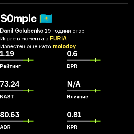
S0mple
🇰🇿
Danil Golubenko
19 години стар
Играе
в
момента
в
FURIA
Известен
още
като
molodoy
1.19
0.6
Рейтинг
DPR
73.24
N/A
KAST
Влияние
80.63
0.81
ADR
KPR