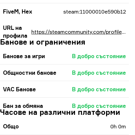
FiveM, Hex
steam:11000010e590b12
URL на
https://steamcommunity.com/profiles/76561198200982290/
профила
Банове и ограничения
Банове за игри
В добро състояние
Общностни банове
В добро състояние
VAC Банове
В добро състояние
Бан за обмяна
В добро състояние
Часове на различни платформи
Общо
0h 0m