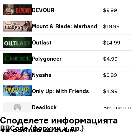
DEVOUR
$9.99
Mount & Blade: Warband
$19.99
Outlast
$14.99
Polygoneer
$4.99
Nyasha
$0.99
Only Up: With Friends
$4.99
Deadlock
Безплатно
Споделете информацията
BBCode (форуми и др.)
за вашия акаунт