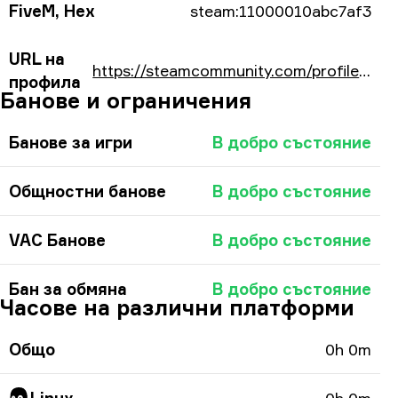
FiveM, Hex
steam:11000010abc7af3
URL на
https://steamcommunity.com/profiles/76561198140390131/
профила
Банове и ограничения
Банове за игри
В добро състояние
Общностни банове
В добро състояние
VAC Банове
В добро състояние
Бан за обмяна
В добро състояние
Часове на различни платформи
Общо
0h 0m