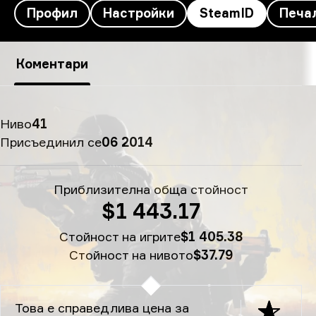
Профил
Настройки
SteamID
Печа
SteamID на mhL's - mhL
Коментари
Ниво
41
Присъединил се
06 2014
Приблизителна обща стойност
$1 443.17
Стойност на игрите
$1 405.38
Стойност на нивото
$37.79
Това е справедлива цена за