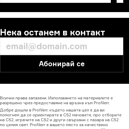
Нека останем в контакт
Абонирай се
Всички
права
запазени.
Използването
на
материалите
е
разрешено
чрез
предоставяне
на
връзка
към
Profilerr.
Добре дошли в Profilerr, където нашата цел е да ви
помогнем да се ориентирате в CS2 мачовете, про отборите
на CS2, играчите на CS2 и други свързани с пазара на CS2
по целия свят. Profilerr е вашето място за качествено