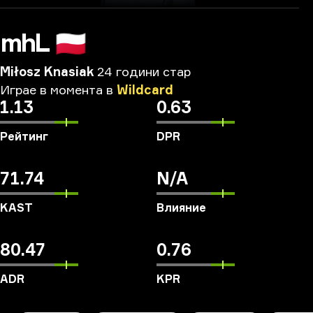
mhL
🇵🇱
Miłosz Knasiak
24 години стар
Играе
в
момента
в
Wildcard
1.13
0.63
Рейтинг
DPR
71.74
N/A
KAST
Влияние
80.47
0.76
ADR
KPR