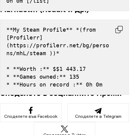
0h 0m [/list]
Markdown (Reddit и др.)
**My Steam Profile** *(from 
[Profilerr]
(https://profilerr.net/bg/perso
ns/mhL/steam ))*
* **Worth :** $$1 443.17
* **Games owned:** 135
* **Hours on record :** 0h 0m
Споделете в социалните мрежи
Споделете във Facebook
Споделете в Telegram
Споделете в Twitter