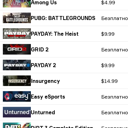
Among Us
$4.99
PUBG: BATTLEGROUNDS
Безплатно
PAYDAY: The Heist
$9.99
GRID 2
Безплатно
PAYDAY 2
$9.99
Insurgency
$14.99
Easy eSports
Безплатно
Unturned
Безплатно
DiRT 3 Complete Edition