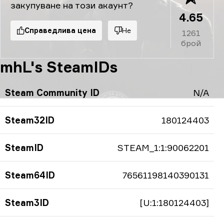
закупуване на този акаунт?
4.65
Справедлива цена
Не
1261
брой
mhL's SteamIDs
Steam Community ID
N/A
Steam32ID
180124403
SteamID
STEAM_1:1:90062201
Steam64ID
76561198140390131
Steam3ID
[U:1:180124403]