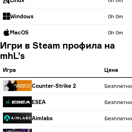
Linux
0h 0m
Windows
0h 0m
MacOS
0h 0m
Игри в Steam профила на
mhL’s
Игра
Цена
Counter-Strike 2
Безплатно
ESEA
Безплатно
Aimlabs
Безплатно