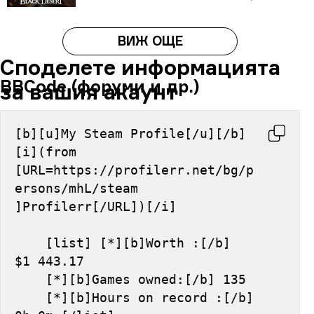
ВИЖ ОЩЕ
Споделете информацията
BBCode (форуми и др.)
за вашия акаунт
[b][u]My Steam Profile[/u][/b] 
[i](from 
[URL=https://profilerr.net/bg/p
ersons/mhL/steam 
]Profilerr[/URL])[/i]
    [list] [*][b]Worth :[/b] 
$1 443.17
    [*][b]Games owned:[/b] 135
    [*][b]Hours on record :[/b] 