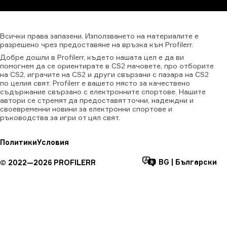
Всички
права
запазени.
Използването
на
материалите
е
разрешено
чрез
предоставяне
на
връзка
към
Profilerr.
Добре дошли в Profilerr, където нашата цел е да ви
помогнем да се ориентирате в CS2 мачовете, про отборите
на CS2, играчите на CS2 и други свързани с пазара на CS2
по целия свят. Profilerr е вашето място за качествено
съдържание свързано с електронните спортове. Нашите
автори се стремят да предоставят точни, надеждни и
своевременни новини за електронни спортове и
ръководства за игри от цял свят.
Политики
Условия
BG
|
Български
©
2022—
2026
PROFILERR