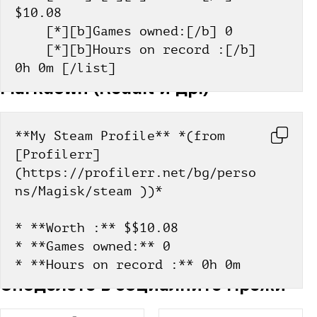
$10.08
    [*][b]Games owned:[/b] 0
    [*][b]Hours on record :[/b] 
0h 0m [/list]
Markdown (Reddit и др.)
**My Steam Profile** *(from 
[Profilerr]
(https://profilerr.net/bg/perso
ns/Magisk/steam ))*
* **Worth :** $$10.08
* **Games owned:** 0
* **Hours on record :** 0h 0m
Споделете в социалните мрежи