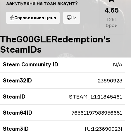
закупуване на този акаунт?
4.65
Справедлива цена
Не
1261
брой
TheG00GLERedemption's
SteamIDs
Steam Community ID
N/A
Steam32ID
23690923
SteamID
STEAM_1:1:11845461
Steam64ID
76561197983956651
Steam3ID
[U:1:23690923]