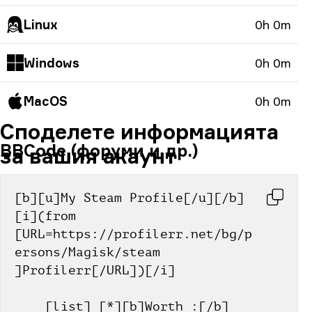
Linux
0h 0m
Windows
0h 0m
MacOS
0h 0m
Споделете информацията
BBCode (форуми и др.)
за вашия акаунт
[b][u]My Steam Profile[/u][/b] 
[i](from 
[URL=https://profilerr.net/bg/p
ersons/Magisk/steam 
]Profilerr[/URL])[/i]
    [list] [*][b]Worth :[/b] 