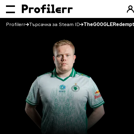
Profilerr
Търсачка за Steam ID
TheG00GLERedempt