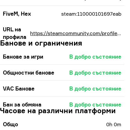
FiveM, Hex
steam:110000101697eab
URL на
https://steamcommunity.com/profiles/76561197983956651/
профила
Банове и ограничения
Банове за игри
В добро състояние
Общностни банове
В добро състояние
VAC Банове
В добро състояние
Бан за обмяна
В добро състояние
Часове на различни платформи
Общо
0h 0m