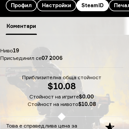
Профил
Настройки
SteamID
Печа
SteamID на Magisk's - TheG00GLERedemption
Коментари
Ниво
19
Присъединил се
07 2006
Приблизителна обща стойност
$10.08
Стойност на игрите
$0.00
Стойност на нивото
$10.08
Това е справедлива цена за