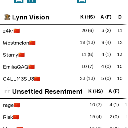
Lynn Vision
K (HS)
A (F)
D
z4kr
🇨🇳
20 (6)
3 (2)
11
Westmelon
🇨🇳
18 (13)
9 (4)
12
Starry
🇨🇳
11 (8)
4 (1)
13
EmiliaQAQ
🇨🇳
10 (7)
4 (0)
15
C4LLM3SU3
🇨🇳
23 (13)
5 (0)
10
Unsettled Resentment
K (HS)
A (F)
rage
🇨🇳
10 (7)
4 (1)
1
Risk
🇨🇳
15 (4)
2 (0)
1