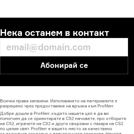
Нека останем в контакт
Абонирай се
Всички
права
запазени.
Използването
на
материалите
е
разрешено
чрез
предоставяне
на
връзка
към
Profilerr.
Добре дошли в Profilerr, където нашата цел е да ви
помогнем да се ориентирате в CS2 мачовете, про отборите
на CS2, играчите на CS2 и други свързани с пазара на CS2
по целия свят. Profilerr е вашето място за качествено
съдържание свързано с електронните спортове. Нашите