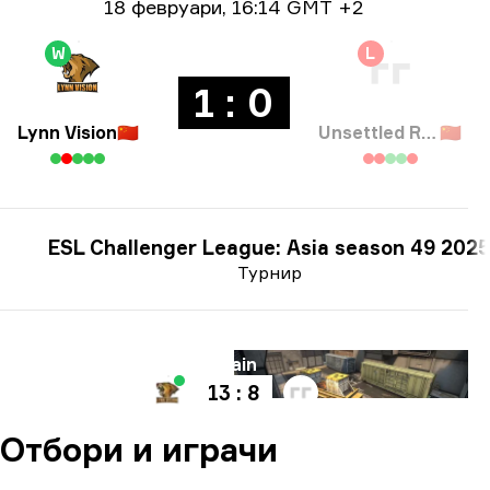
Информация за дата
18 февруари
,
16:14 GMT +2
W
L
1 : 0
Lynn Vision
🇨🇳
Unsettled Resentment
🇨🇳
ESL Challenger League: Asia season 49 2025
Турнир
Карта
Train
13 : 8
Отбори и играчи