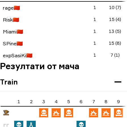
rage
🇨🇳
1
10 (7)
Risk
🇨🇳
1
15 (4)
Miami
🇨🇳
1
13 (5)
SPine
🇨🇳
1
15 (8)
expSasiKi
🇨🇳
1
7 (1)
Резултати от мача
Train
1
2
3
4
5
6
7
8
9