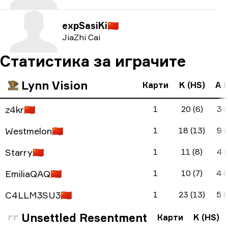
expSasiKi
🇨🇳
JiaZhi Cai
Статистика за играчите
Lynn Vision
Карти
K (HS)
A (
z4kr
🇨🇳
1
20 (6)
3 (
Westmelon
🇨🇳
1
18 (13)
9 (
Starry
🇨🇳
1
11 (8)
4 (
EmiliaQAQ
🇨🇳
1
10 (7)
4 (
C4LLM3SU3
🇨🇳
1
23 (13)
5 (
Unsettled Resentment
Карти
K (HS)