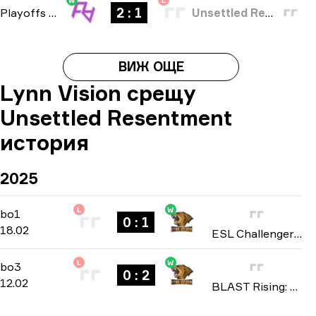
W
L
2 : 1
Playoffs
-
bo3
Unsettled Resentment
ВИЖ ОЩЕ
Lynn Vision срещу
Unsettled Resentment
история
2025
L
W
Regular Season
-
bo1
bo1
0 : 1
18.02
ESL Challenger League: Asia season 49 2025
L
W
Playoffs
-
bo3
bo3
0 : 2
12.02
BLAST Rising: Asia Spring 2025