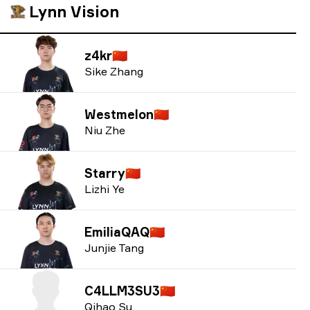
Lynn Vision
z4kr
🇨🇳
Sike Zhang
Westmelon
🇨🇳
Niu Zhe
Starry
🇨🇳
Lizhi Ye
EmiliaQAQ
🇨🇳
Junjie Tang
C4LLM3SU3
🇨🇳
Qihao Su