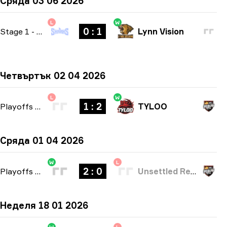
Сряда 03 06 2026
L
W
0 : 1
Stage 1
-
bo1
Lynn Vision
Четвъртък 02 04 2026
L
W
1 : 2
Playoffs
-
bo3
TYLOO
Сряда 01 04 2026
W
L
2 : 0
Playoffs
-
bo3
Unsettled Resentment
Неделя 18 01 2026