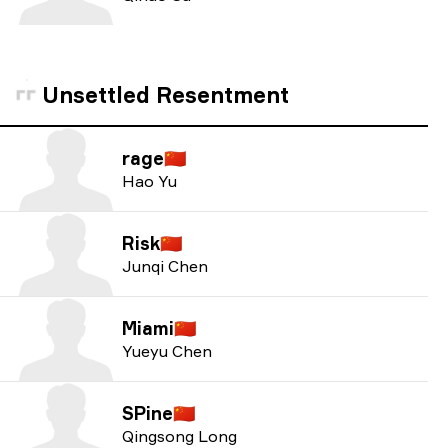
Unsettled Resentment
rage
🇨🇳
Hao Yu
Risk
🇨🇳
Junqi Chen
Miami
🇨🇳
Yueyu Chen
SPine
🇨🇳
Qingsong Long