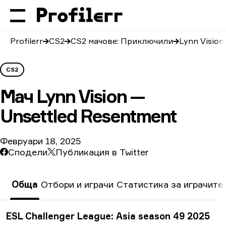
Profilerr
CS2
CS2 мачове: Приключили
Lynn Visio
CS2
Мач
Lynn Vision —
Unsettled Resentment
Февруари 18, 2025
Сподели
Публикация в Twitter
Обща
Отбори и играчи
Статистика за играчите
Информация за турнира
ESL Challenger League: Asia season 49 2025