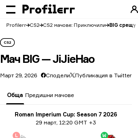
Profilerr
CS2
CS2 мачове: Приключили
BIG срещу 
CS2
Мач
BIG — JiJieHao
Март 29, 2026
Сподели
Публикация в Twitter
Обща
Предишни мачове
Информация за турнира
Roman Imperium Cup: Season 7 2026
Информация за дата
29 март
,
12:20 GMT +3
L
W