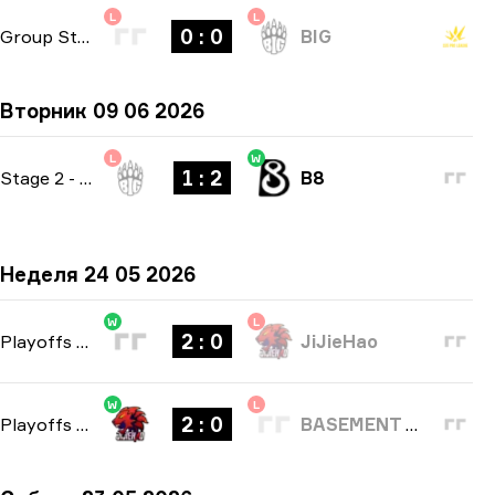
L
L
0 : 0
Group Stage
-
bo1
BIG
Вторник 09 06 2026
L
W
1 : 2
Stage 2
-
bo3
B8
Неделя 24 05 2026
W
L
2 : 0
Playoffs
-
bo3
JiJieHao
W
L
2 : 0
Playoffs
-
bo3
BASEMENT BOYS