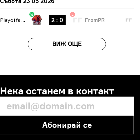
Събота 23 05 2026
W
L
2 : 0
Playoffs
-
bo3
FromPR
ВИЖ ОЩЕ
Нека останем в контакт
Абонирай се