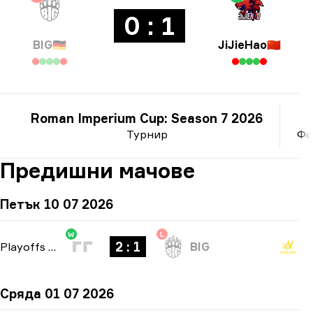
0 : 1
BIG
🇩🇪
JiJieHao
🇨🇳
Roman Imperium Cup: Season 7 2026
Турнир
Фо
Предишни мачове
Петък 10 07 2026
W
L
2 : 1
Playoffs
-
bo3
BIG
Сряда 01 07 2026