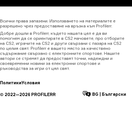
Всички
права
запазени.
Използването
на
материалите
е
разрешено
чрез
предоставяне
на
връзка
към
Profilerr.
Добре дошли в Profilerr, където нашата цел е да ви
помогнем да се ориентирате в CS2 мачовете, про отборите
на CS2, играчите на CS2 и други свързани с пазара на CS2
по целия свят. Profilerr е вашето място за качествено
съдържание свързано с електронните спортове. Нашите
автори се стремят да предоставят точни, надеждни и
своевременни новини за електронни спортове и
ръководства за игри от цял свят.
Политики
Условия
BG
|
Български
©
2022—
2026
PROFILERR