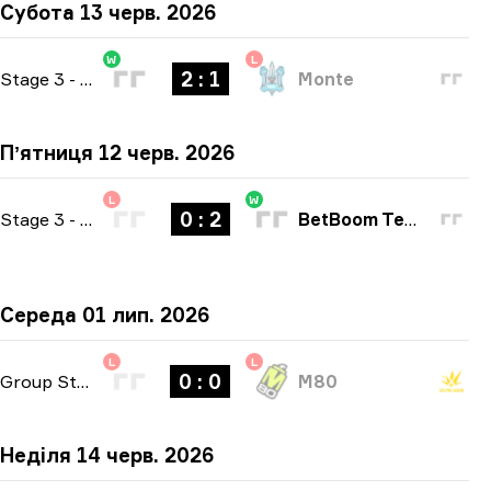
Субота 13 черв. 2026
W
L
2 : 1
Stage 3
-
bo3
Monte
Пʼятниця 12 черв. 2026
L
W
0 : 2
Stage 3
-
bo3
BetBoom Team
Середа 01 лип. 2026
L
L
0 : 0
Group Stage
-
bo1
M80
Неділя 14 черв. 2026