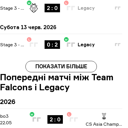
W
L
2 : 0
Stage 3
-
bo3
Legacy
Субота 13 черв. 2026
L
W
0 : 2
Stage 3
-
bo3
Legacy
ПОКАЗАТИ БІЛЬШЕ
Попередні матчі між Team
Falcons і Legacy
2026
W
L
Group A
-
bo3
bo3
2 : 0
22.05
CS Asia Championships 2026