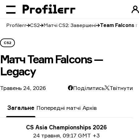
Profilerr
CS2
Матчі CS2: Завершені
Team Falcons 
CS2
Матч
Team Falcons —
Legacy
Травень 24, 2026
Поділитись
Твітнути
Загальне
Попередні матчі
Архів
Інформація про турнір
CS Asia Championships 2026
Інформація про дату
24 травня
,
09:17 GMT +3