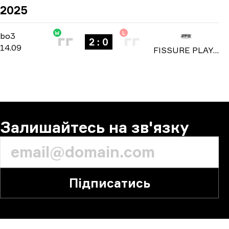
2025
W
L
Group Stage
-
bo3
bo3
2 : 0
14.09
FISSURE PLAYGROUND: Season 2 2025
Залишайтесь на зв'язку
Підписатись