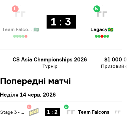
L
W
1 : 3
Team Falcons
🇸🇦
Legacy
🇧🇷
CS Asia Championships 2026
$1 000 0
Турнір
Призовий 
Попередні матчі
Неділя 14 черв. 2026
L
W
1 : 2
Stage 3
-
bo3
Team Falcons