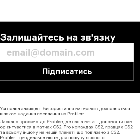
Залишайтесь на зв'язку
Підписатись
Усі
права
захищені.
Використання
матеріалів
дозволяється
шляхом
надання
посилання
на
Profilerr
.
Ласкаво просимо до Profilerr, де наша мета - допомогти вам
орієнтуватися в матчах CS2, Pro командах CS2, гравцях CS2
та всьому іншому на нашій планеті, що пов'язано з CS2.
Profiler - це ідеальне місце для пошуку якісного