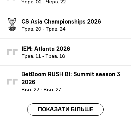
Ч
ерв.
02
-
Ч
ерв.
22
CS Asia Championships 2026
Т
рав.
20
-
Т
рав.
24
IEM: Atlanta 2026
Т
рав.
11
-
Т
рав.
18
BetBoom RUSH B!: Summit season 3
2026
К
віт.
22
-
К
віт.
27
ПОКАЗАТИ БІЛЬШЕ