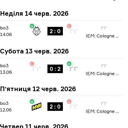
Неділя 14 черв. 2026
W
L
Stage 3
-
bo3
bo3
2 : 0
14.06
IEM: Cologne Major 2026
Субота 13 черв. 2026
L
W
Stage 3
-
bo3
bo3
0 : 2
13.06
IEM: Cologne Major 2026
Пʼятниця 12 черв. 2026
W
L
Stage 3
-
bo3
bo3
2 : 0
12.06
IEM: Cologne Major 2026
Четвер 11 черв. 2026