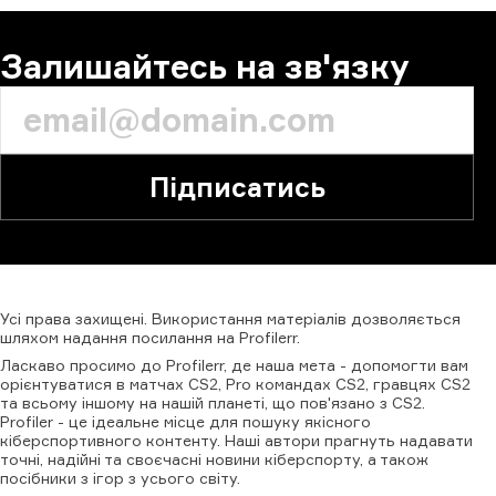
Залишайтесь на зв'язку
Підписатись
Усі
права
захищені.
Використання
матеріалів
дозволяється
шляхом
надання
посилання
на
Profilerr
.
Ласкаво просимо до Profilerr, де наша мета - допомогти вам
орієнтуватися в матчах CS2, Pro командах CS2, гравцях CS2
та всьому іншому на нашій планеті, що пов'язано з CS2.
Profiler - це ідеальне місце для пошуку якісного
кіберспортивного контенту. Наші автори прагнуть надавати
точні, надійні та своєчасні новини кіберспорту, а також
посібники з ігор з усього світу.