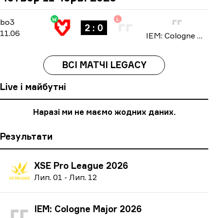
W
L
Stage 3
-
bo3
bo3
2 : 0
11.06
IEM: Cologne Major 2026
ВСІ МАТЧІ LEGACY
Live і майбутні
Наразі ми не маємо жодних даних.
Результати
XSE Pro League 2026
Л
ип.
01
-
Л
ип.
12
IEM: Cologne Major 2026