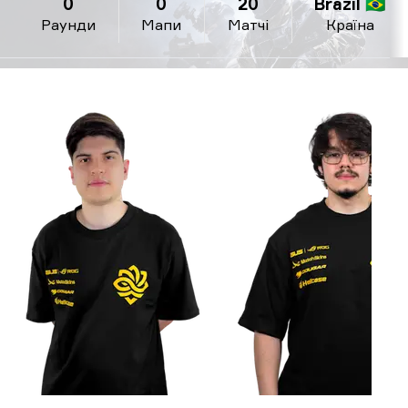
0
0
20
Brazil 🇧🇷
Раунди
Мапи
Матчі
Країна