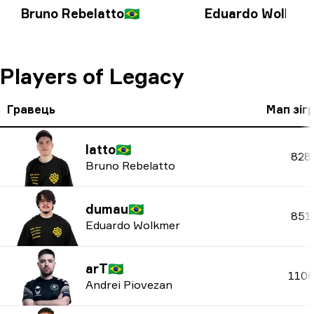
Bruno Rebelatto
🇧🇷
Eduardo Wolkme
Players of Legacy
Гравець
Мап зіг
latto
🇧🇷
828
Bruno Rebelatto
dumau
🇧🇷
851
Eduardo Wolkmer
arT
🇧🇷
110
Andrei Piovezan