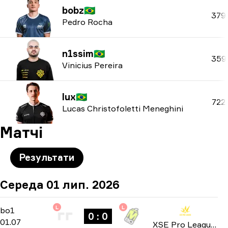
bobz
🇧🇷
379
Pedro Rocha
n1ssim
🇧🇷
359
Vinicius Pereira
lux
🇧🇷
722
Lucas Christofoletti Meneghini
Матчі
Результати
Середа 01 лип. 2026
L
L
Group Stage
-
bo1
bo1
0 : 0
01.07
XSE Pro League 2026