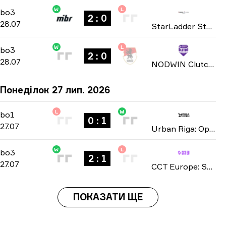
W
L
Playoffs
-
bo3
bo3
2 : 0
28.07
StarLadder StarSeries: South American Qualifier Fall 2026
W
L
Group Stage
-
bo3
bo3
2 : 0
28.07
NODWIN Clutch Series: Season 10 2026
Понеділок 27 лип. 2026
L
W
Group A
-
bo1
bo1
0 : 1
27.07
Urban Riga: Open #6 2026
W
L
Group Stage
-
bo3
bo3
2 : 1
27.07
CCT Europe: Series #6 2026
ПОКАЗАТИ ЩЕ