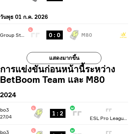
วันพุธ 01 ก.ค. 2026
L
L
0 : 0
Group Stage
-
bo1
M80
แสดงมากขึ้น
การแข่งขันก่อนหน้านี้ระหว่าง
BetBoom Team และ M80
2024
L
W
Group B
-
bo3
bo3
1 : 2
27.04
ESL Pro League: Season 19 2024
L
W
Group B
-
bo3
bo3