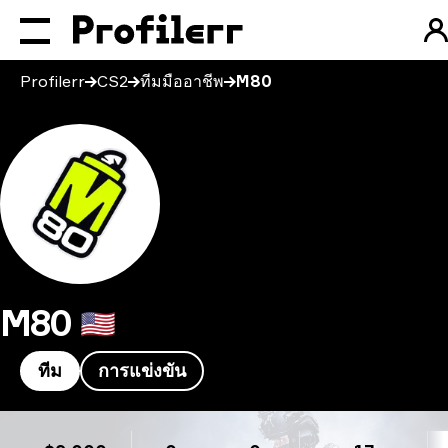
Profilerr
CS2
ทีมมืออาชีพ
M80
M80
🇺🇸
ทีม
การแข่งขัน
M80