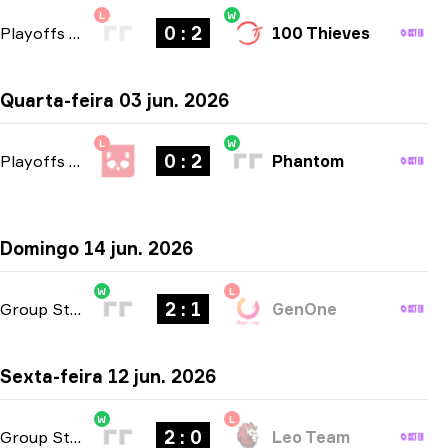
L
W
0 : 2
Playoffs
-
bo3
100 Thieves
Quarta-feira 03 jun. 2026
L
W
0 : 2
Playoffs
-
bo3
Phantom
Domingo 14 jun. 2026
W
L
2 : 1
Group Stage
-
bo3
GenOne
Sexta-feira 12 jun. 2026
W
L
2 : 0
Group Stage
-
bo3
Leo Team