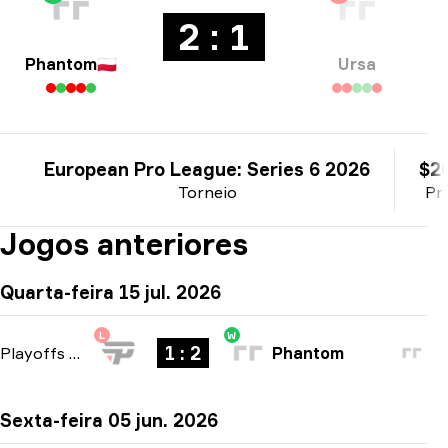
2 : 1
Phantom
🇵🇱
Ursa
European Pro League: Series 6 2026
$2
Torneio
Pr
Jogos anteriores
Quarta-feira 15 jul. 2026
L
W
1 : 2
Playoffs
-
bo3
Phantom
Sexta-feira 05 jun. 2026