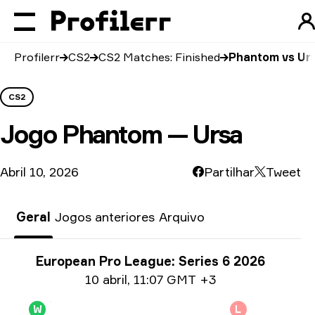
Profilerr
CS2
CS2 Matches: Finished
Phantom vs Ur
CS2
Jogo
Phantom — Ursa
Abril 10, 2026
Partilhar
Tweet
Geral
Jogos anteriores
Arquivo
Informações sobre o torneio
European Pro League: Series 6 2026
Date info
10 abril
,
11:07 GMT +3
W
L