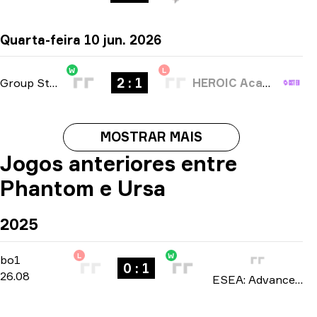
Quarta-feira 10 jun. 2026
W
L
2 : 1
Group Stage
-
bo3
HEROIC Academy
MOSTRAR MAIS
Jogos anteriores entre
Phantom e Ursa
2025
L
W
Regular Season
-
bo1
bo1
0 : 1
26.08
ESEA: Advanced Europe season 54 2025