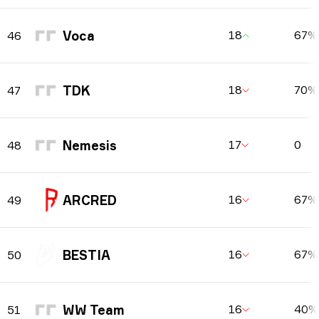
Voca
18
67%
46
TDK
18
70%
47
Nemesis
17
0
48
ARCRED
16
67%
49
BESTIA
16
67%
50
WW Team
16
40%
51