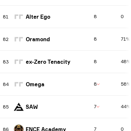
Alter Ego
8
0
81
Oramond
8
71%
82
ex-Zero Tenacity
8
48%
83
Omega
8
58%
84
SAW
7
44%
85
ENCE Academy
7
0
86