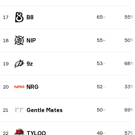
B8
65
55%
17
NIP
55
50%
18
9z
53
68%
19
NRG
52
33%
20
Gentle Mates
50
69%
21
TYLOO
49
57%
22