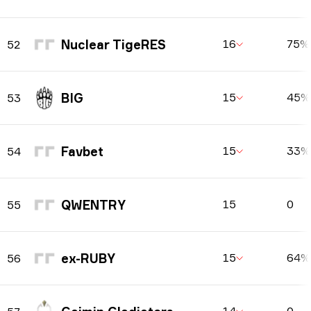
Nuclear TigeRES
16
75%
52
BIG
15
45%
53
Favbet
15
33%
54
QWENTRY
15
0
55
ex-RUBY
15
64%
56