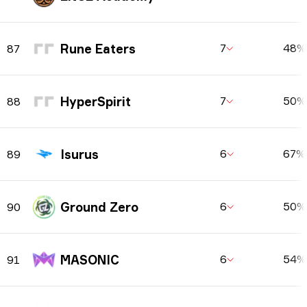
Rune Eaters
7
48%
87
HyperSpirit
7
50%
88
Isurus
6
67%
89
Ground Zero
6
50%
90
MASONIC
6
54%
91