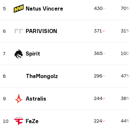
Natus Vincere
430
70%
5
PARIVISION
371
31%
6
Spirit
365
100
7
TheMongolz
296
47%
8
Astralis
244
38%
9
FaZe
224
44%
10