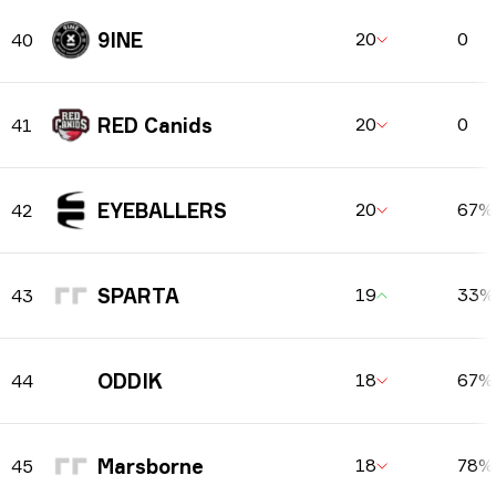
9INE
20
0
40
RED Canids
20
0
41
EYEBALLERS
20
67%
42
SPARTA
19
33%
43
ODDIK
18
67%
44
Marsborne
18
78%
45