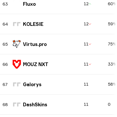
Fluxo
12
60%
63
KOLESIE
12
59%
64
Virtus.pro
11
75%
65
MOUZ NXT
11
33%
66
Galorys
11
58%
67
DashSkins
11
0
68