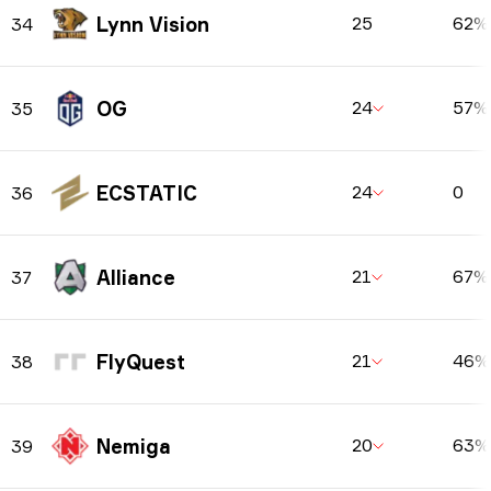
Lynn Vision
25
62%
34
OG
24
57%
35
ECSTATIC
24
0
36
Alliance
21
67%
37
FlyQuest
21
46%
38
Nemiga
20
63%
39