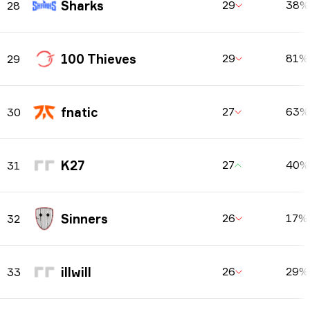
Sharks
29
38%
28
100 Thieves
29
81%
29
fnatic
27
63%
30
K27
27
40%
31
Sinners
26
17%
32
illwill
26
29%
33