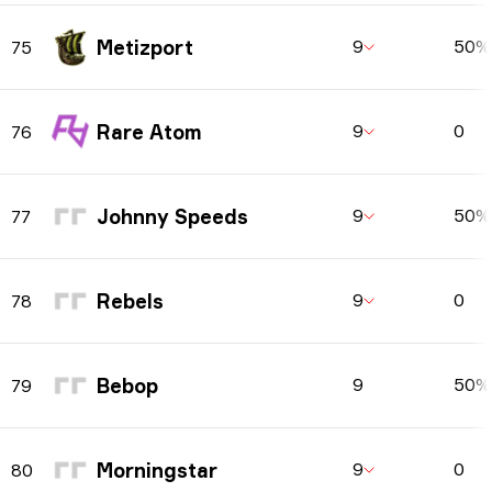
Metizport
9
50%
75
Rare Atom
9
0
76
Johnny Speeds
9
50%
77
Rebels
9
0
78
Bebop
9
50%
79
Morningstar
9
0
80