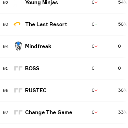
Young Ninjas
6
54%
92
The Last Resort
6
56%
93
Mindfreak
6
0
94
BOSS
6
0
95
RUSTEC
6
36%
96
Change The Game
6
33%
97