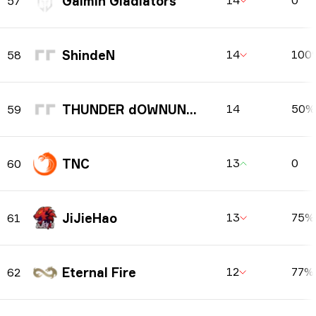
Gaimin Gladiators
14
0
57
ShindeN
14
100
58
THUNDER dOWNUNDER
14
50%
59
TNC
13
0
60
JiJieHao
13
75%
61
Eternal Fire
12
77%
62