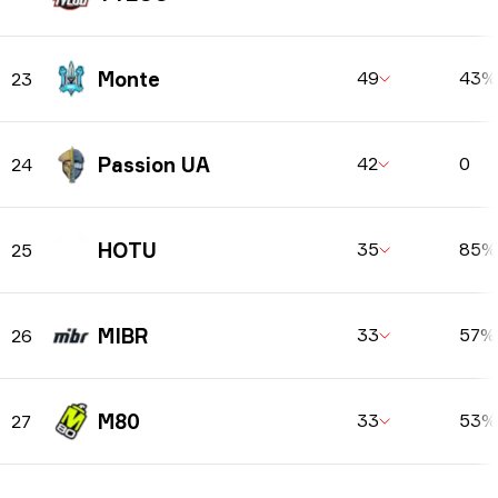
Monte
49
43%
23
Passion UA
42
0
24
HOTU
35
85%
25
MIBR
33
57%
26
M80
33
53%
27