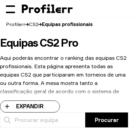
Profilerr
CS2
Equipas profissionais
Equipas CS2 Pro
Aqui poderás encontrar o ranking das equipas CS2
profissionais. Esta página apresenta todas as
equipas CS2 que participaram em torneios de uma
ou outra forma. A mesa mostra tanto a
classificação geral de acordo com o sistema de
ranking da HLTV como a percentagem de vitórias
EXPANDIR
de cada equipa. Podes também ver o rácio kill-to-
death, o montante total de prémios em dinheiro
Procurar
que ganharam e o mapa no qual uma determinada
equipa teve o seu melhor desempenho.