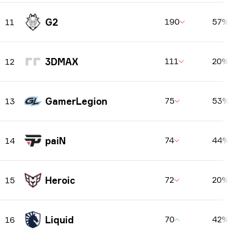
G2
190
57%
11
3DMAX
111
20%
12
GamerLegion
75
53%
13
paiN
74
44%
14
Heroic
72
20%
15
Liquid
70
42%
16