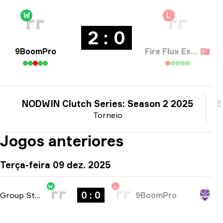
W
L
2 : 0
9BoomPro
Fire Flux Esports
🇹🇷
NODWIN Clutch Series: Season 2 2025
$
Torneio
Jogos anteriores
Terça-feira 09 dez. 2025
W
L
0 : 0
Group Stage
-
bo3
9BoomPro