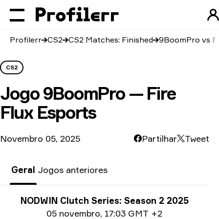
Profilerr
CS2
CS2 Matches: Finished
9BoomPro vs Fi
CS2
Jogo
9BoomPro — Fire
Flux Esports
Novembro 05, 2025
Partilhar
Tweet
Geral
Jogos anteriores
Informações sobre o torneio
NODWIN Clutch Series: Season 2 2025
Date info
05 novembro
,
17:03 GMT +2