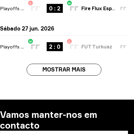
L
W
0 : 2
Playoffs
-
bo3
Fire Flux Esports
Sábado 27 jun. 2026
W
L
2 : 0
Playoffs
-
bo3
FUT Turkuaz
MOSTRAR MAIS
Vamos manter-nos em
contacto