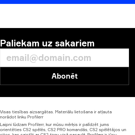
KOMENTĒT
Paliekam uz sakariem
Abonēt
Visas
tiesības
aizsargātas.
Materiālu
lietošana
ir
atļauta
norādot
linku
Profilerr
Laipni lūdzam Profilerr, kur mūsu mērķis ir palīdzēt jums
orientēties CS2 spēlēs, CS2 PRO komandās, CS2 spēlētājos un
citos, kas saistīti ar CS2 tirgu visā pasaulē. Profilerr ir jūsu