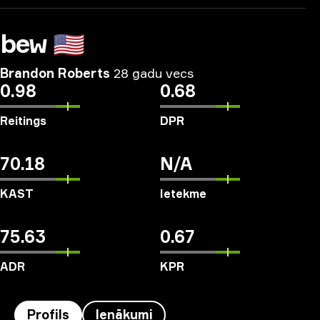
bew
🇺🇸
Brandon Roberts
28 gadu vecs
0.98
0.68
Reitings
DPR
70.18
N/A
KAST
Ietekme
75.63
0.67
ADR
KPR
Profils
Ienākumi