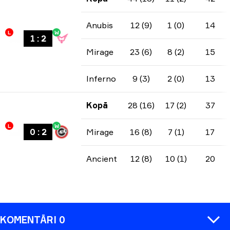
Anubis
12 (9)
1 (0)
14
L
W
1
:
2
Mirage
23 (6)
8 (2)
15
Inferno
9 (3)
2 (0)
13
Kopā
28 (16)
17 (2)
37
L
W
0
:
2
Mirage
16 (8)
7 (1)
17
Ancient
12 (8)
10 (1)
20
KOMENTĀRI 0