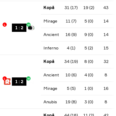
Kopā
31 (17)
19 (2)
43
Mirage
11 (7)
5 (0)
14
L
W
1
:
2
Ancient
16 (9)
9 (0)
14
Inferno
4 (1)
5 (2)
15
Kopā
34 (19)
8 (0)
32
Ancient
10 (6)
4 (0)
8
L
W
1
:
2
Mirage
5 (5)
1 (0)
16
Anubis
19 (8)
3 (0)
8
Kopā
44 (18)
11 (2)
42