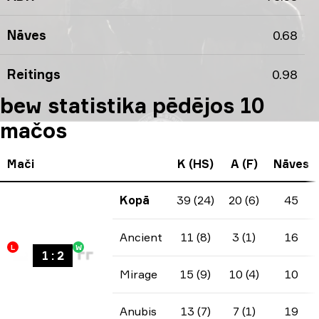
Nāves
0.68
Reitings
0.98
bew statistika pēdējos 10
mačos
Mači
K (HS)
A (F)
Nāves
Kopā
39 (24)
20 (6)
45
Ancient
11 (8)
3 (1)
16
L
W
1
:
2
Mirage
15 (9)
10 (4)
10
Anubis
13 (7)
7 (1)
19