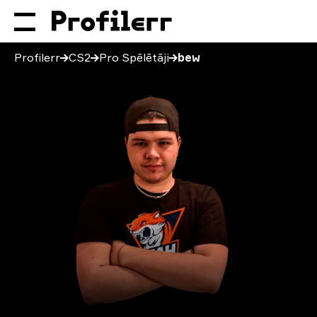
Profilerr
CS2
Pro Spēlētāji
bew