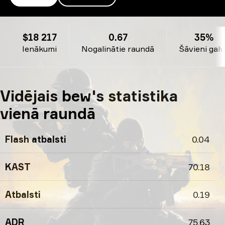
bew’s profils
$18 217
0.67
35%
Ienākumi
Nogalinātie raundā
Šāvieni gal
Vidējais bew's statistika
vienā raundā
Flash atbalsti
0.04
KAST
70.18
Atbalsti
0.19
ADR
75.63