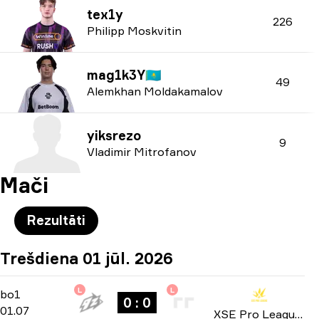
tex1y
226
Philipp Moskvitin
mag1k3Y
🇰🇿
49
Alemkhan Moldakamalov
yiksrezo
9
Vladimir Mitrofanov
Mači
Rezultāti
Trešdiena 01 jūl. 2026
L
L
Group Stage
-
bo1
bo1
0 : 0
01.07
XSE Pro League 2026