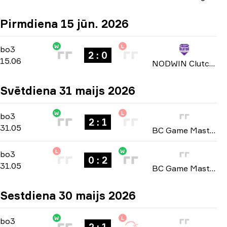
Pirmdiena 15 jūn. 2026
W
L
Playoffs
-
bo3
bo3
2 : 0
15.06
NODWIN Clutch Series: Season 9 2026
Svētdiena 31 maijs 2026
W
L
Playoffs
-
bo3
bo3
2 : 1
31.05
BC Game Masters: Europe Series #2 season 2 2026
L
W
Playoffs
-
bo3
bo3
0 : 2
31.05
BC Game Masters: Europe Series #2 season 2 2026
Sestdiena 30 maijs 2026
W
L
Playoffs
-
bo3
bo3