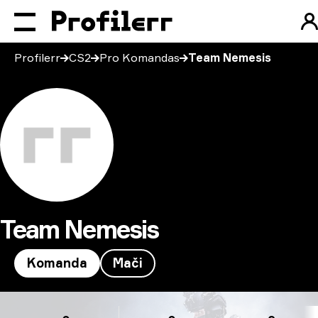
Profilerr
CS2
Pro Komandas
Team Nemesis
Team Nemesis
Komanda
Mači
Team Nemesis