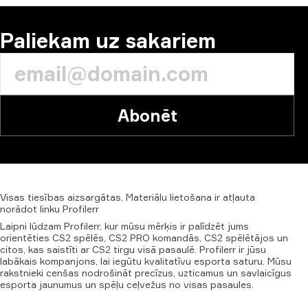
Paliekam uz sakariem
Abonēt
Visas
tiesības
aizsargātas.
Materiālu
lietošana
ir
atļauta
norādot
linku
Profilerr
Laipni lūdzam Profilerr, kur mūsu mērķis ir palīdzēt jums
orientēties CS2 spēlēs, CS2 PRO komandās, CS2 spēlētājos un
citos, kas saistīti ar CS2 tirgu visā pasaulē. Profilerr ir jūsu
labākais kompanjons, lai iegūtu kvalitatīvu esporta saturu. Mūsu
rakstnieki cenšas nodrošināt precīzus, uzticamus un savlaicīgus
esporta jaunumus un spēļu ceļvežus no visas pasaules.