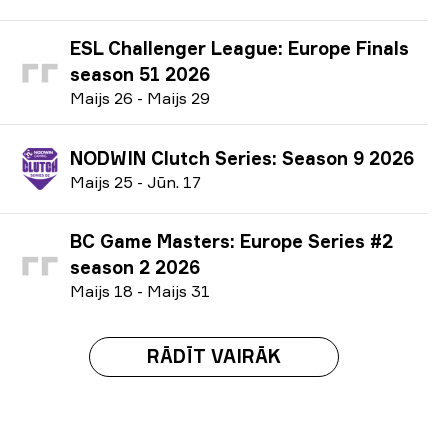
ESL Challenger League: Europe Finals
season 51 2026
M
aijs
26
-
M
aijs
29
NODWIN Clutch Series: Season 9 2026
M
aijs
25
-
J
ūn.
17
BC Game Masters: Europe Series #2
season 2 2026
M
aijs
18
-
M
aijs
31
RĀDĪT VAIRĀK