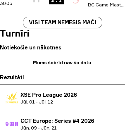
2 : 1
30.05
BC Game Masters: Europe Series #2 season 2 2026
VISI TEAM NEMESIS MAČI
Turnīri
Notiekošie un nākotnes
Mums šobrīd nav šo datu.
Rezultāti
XSE Pro League 2026
J
ūl.
01
-
J
ūl.
12
CCT Europe: Series #4 2026
J
ūn.
09
-
J
ūn.
21