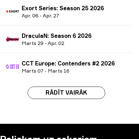
Exort Series: Season 25 2026
A
pr.
06
-
A
pr.
27
DraculaN: Season 6 2026
M
arts
29
-
A
pr.
02
CCT Europe: Contenders #2 2026
M
arts
07
-
M
arts
16
RĀDĪT VAIRĀK