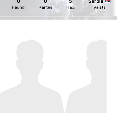
0
0
5
Serbia 🇷🇸
Raundi
Kartes
Mači
Valsts