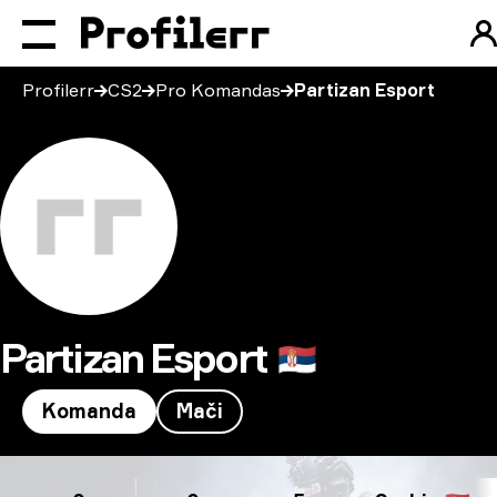
Profilerr
CS2
Pro Komandas
Partizan Esport
Partizan Esport
🇷🇸
Komanda
Mači
Partizan Esport