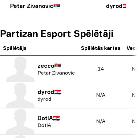
Petar Zivanovic
🇷🇸
dyrod
🇭🇷
Partizan Esport Spēlētāji
Spēlētājs
Spēlētās kartes
Vec
zecco
🇷🇸
14
N/
Petar Zivanovic
dyrod
🇭🇷
N/A
N/
dyrod
DotlA
🇭🇷
N/A
N/
DotlA