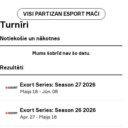
VISI PARTIZAN ESPORT MAČI
Turnīri
Notiekošie un nākotnes
Mums šobrīd nav šo datu.
Rezultāti
Exort Series: Season 27 2026
M
aijs
18
-
J
ūn.
08
Exort Series: Season 26 2026
A
pr.
27
-
M
aijs
18