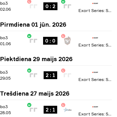
L
W
Main Stage
-
bo3
bo3
0 : 2
02.06
Exort Series: Season 27 2026
Pirmdiena 01 jūn. 2026
W
L
Main Stage
-
bo3
bo3
0 : 0
01.06
Exort Series: Season 27 2026
Piektdiena 29 maijs 2026
W
L
Main Stage
-
bo3
bo3
2 : 1
29.05
Exort Series: Season 27 2026
Trešdiena 27 maijs 2026
W
L
Main Stage
-
bo3
bo3
2 : 1
28.05
Exort Series: Season 27 2026