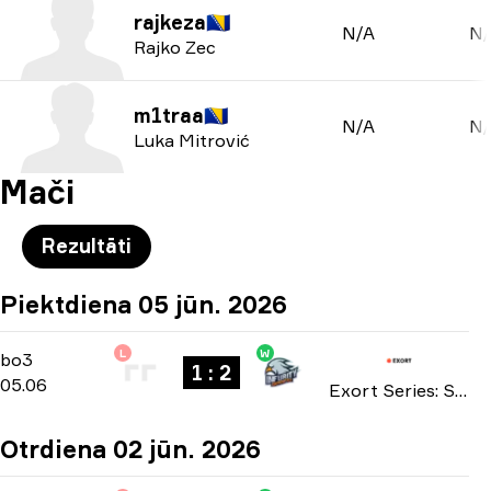
rajkeza
🇧🇦
N/A
N/
Rajko Zec
m1traa
🇧🇦
N/A
N/
Luka Mitrović
Mači
Rezultāti
Piektdiena 05 jūn. 2026
L
W
Playoffs
-
bo3
bo3
1 : 2
05.06
Exort Series: Season 27 2026
Otrdiena 02 jūn. 2026