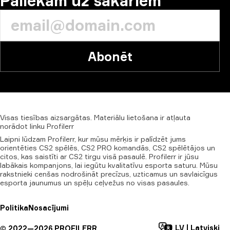
Paliekam uz sakariem
Abonēt
Visas
tiesības
aizsargātas.
Materiālu
lietošana
ir
atļauta
norādot
linku
Profilerr
Laipni lūdzam Profilerr, kur mūsu mērķis ir palīdzēt jums
orientēties CS2 spēlēs, CS2 PRO komandās, CS2 spēlētājos un
citos, kas saistīti ar CS2 tirgu visā pasaulē. Profilerr ir jūsu
labākais kompanjons, lai iegūtu kvalitatīvu esporta saturu. Mūsu
rakstnieki cenšas nodrošināt precīzus, uzticamus un savlaicīgus
esporta jaunumus un spēļu ceļvežus no visas pasaules.
Politika
Nosacījumi
LV
|
Latviski
©
2022—
2026
PROFILERR