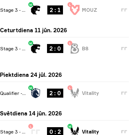
W
L
2 : 1
Stage 3
-
bo3
MOUZ
Ceturtdiena 11 jūn. 2026
W
L
2 : 0
Stage 3
-
bo3
B8
Piektdiena 24 jūl. 2026
W
L
2 : 0
Qualifier
-
bo3
Vitality
Svētdiena 14 jūn. 2026
L
W
0 : 2
Stage 3
-
bo3
Vitality