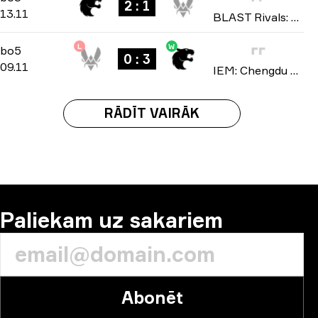
2 : 1
13.11
BLAST Rivals: Fall 2025
L
W
Playoffs
-
bo5
bo5
0 : 3
09.11
IEM: Chengdu 2025
RĀDĪT VAIRĀK
Paliekam uz sakariem
Abonēt