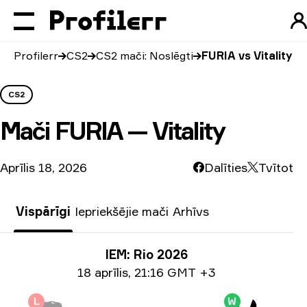
Profilerr
CS2
CS2 mači: Noslēgti
FURIA vs Vitality
CS2
Mači
FURIA — Vitality
Aprīlis 18, 2026
Dalīties
Tvītot
Vispārīgi
Iepriekšējie mači
Arhīvs
Turnīra info
IEM: Rio 2026
Informācija par datumu
18 aprīlis
,
21:16 GMT +3
L
W