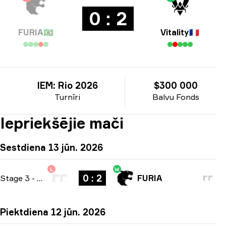
0 : 2
FURIA
🇧🇷
Vitality
🇫🇷
IEM: Rio 2026
$300 000
Turnīri
Balvu Fonds
Iepriekšējie mači
Sestdiena 13 jūn. 2026
L
W
0 : 2
Stage 3
-
bo3
FURIA
Piektdiena 12 jūn. 2026