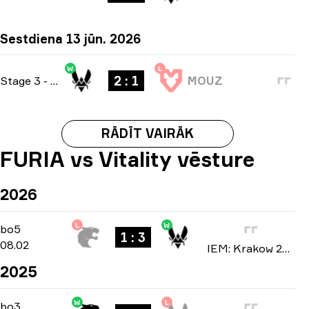
Sestdiena 13 jūn. 2026
W
L
2 : 1
Stage 3
-
bo3
MOUZ
RĀDĪT VAIRĀK
FURIA vs Vitality vēsture
2026
L
W
Playoffs
-
bo5
bo5
1 : 3
08.02
IEM: Krakow 2026
2025
W
L
Group B
-
bo3
bo3