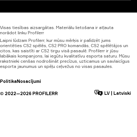
Visas
tiesības
aizsargātas.
Materiālu
lietošana
ir
atļauta
norādot
linku
Profilerr
Laipni lūdzam Profilerr, kur mūsu mērķis ir palīdzēt jums
orientēties CS2 spēlēs, CS2 PRO komandās, CS2 spēlētājos un
citos, kas saistīti ar CS2 tirgu visā pasaulē. Profilerr ir jūsu
labākais kompanjons, lai iegūtu kvalitatīvu esporta saturu. Mūsu
rakstnieki cenšas nodrošināt precīzus, uzticamus un savlaicīgus
esporta jaunumus un spēļu ceļvežus no visas pasaules.
Politika
Nosacījumi
LV
|
Latviski
©
2022—
2026
PROFILERR