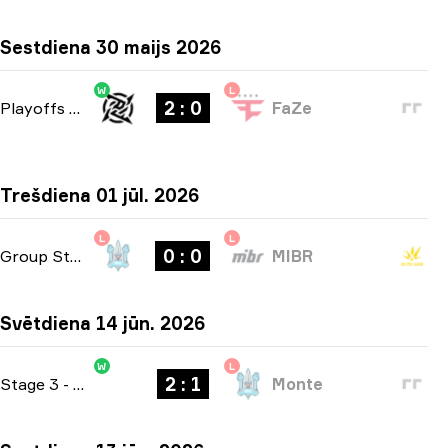
Sestdiena 30 maijs 2026
W
L
2 : 0
Playoffs
-
bo3
FaZe
Trešdiena 01 jūl. 2026
L
L
0 : 0
Group Stage
-
bo1
MIBR
Svētdiena 14 jūn. 2026
W
L
2 : 1
Stage 3
-
bo3
Monte