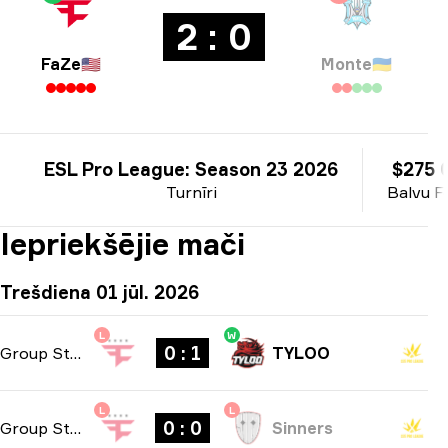
2 : 0
FaZe
🇺🇸
Monte
🇺🇦
ESL Pro League: Season 23 2026
$275 
Turnīri
Balvu F
Iepriekšējie mači
Trešdiena 01 jūl. 2026
L
W
0 : 1
Group Stage
-
bo1
TYLOO
L
L
0 : 0
Group Stage
-
bo1
Sinners