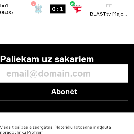
L
W
Challengers Stage
-
bo1
bo1
0 : 1
08.05
BLAST.tv Major: Paris 2023
Paliekam uz sakariem
Abonēt
Visas
tiesības
aizsargātas.
Materiālu
lietošana
ir
atļauta
norādot
linku
Profilerr