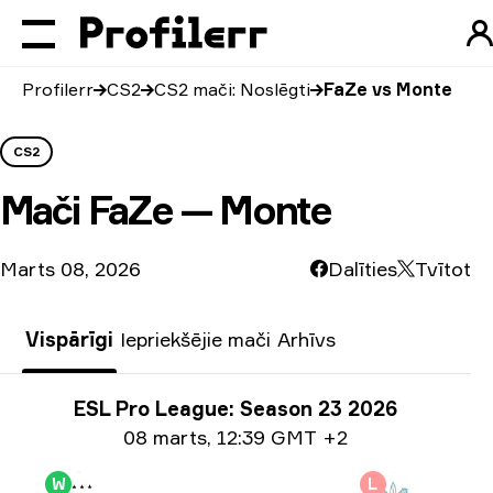
Profilerr
CS2
CS2 mači: Noslēgti
FaZe vs Monte
CS2
Mači
FaZe — Monte
Marts 08, 2026
Dalīties
Tvītot
Vispārīgi
Iepriekšējie mači
Arhīvs
Turnīra info
ESL Pro League: Season 23 2026
Informācija par datumu
08 marts
,
12:39 GMT +2
W
L