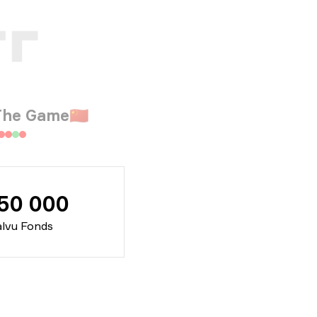
The Game
🇨🇳
50 000
lvu Fonds