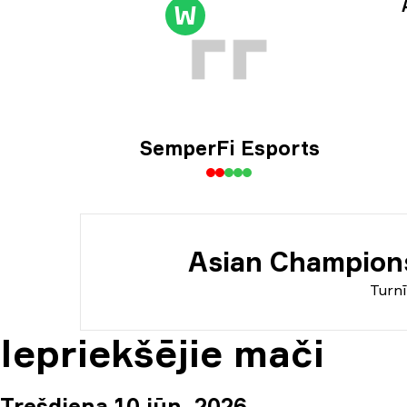
Turn
W
Inf
SemperFi Esports
Asian Champion
Turnī
Iepriekšējie mači
Trešdiena 10 jūn. 2026