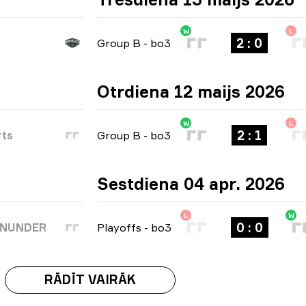
W
L
2 : 0
Group B
-
bo3
Otrdiena 12 maijs 2026
W
L
2 : 1
rts
Group B
-
bo3
Sestdiena 04 apr. 2026
L
W
0 : 0
WNUNDER
Playoffs
-
bo3
RĀDĪT VAIRĀK