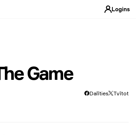
Logins
 The Game
Dalīties
Tvītot