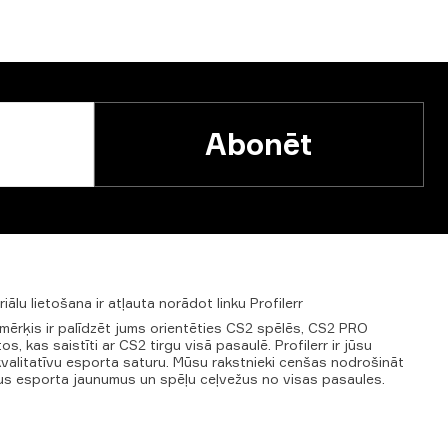
Abonēt
riālu
lietošana
ir
atļauta
norādot
linku
Profilerr
u mērķis ir palīdzēt jums orientēties CS2 spēlēs, CS2 PRO
, kas saistīti ar CS2 tirgu visā pasaulē. Profilerr ir jūsu
kvalitatīvu esporta saturu. Mūsu rakstnieki cenšas nodrošināt
gus esporta jaunumus un spēļu ceļvežus no visas pasaules.