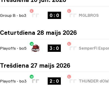
L
L
0 : 0
Group B
-
bo3
MGLBROS
Ceturtdiena 28 maijs 2026
W
L
3 : 0
Playoffs
-
bo5
SemperFi Espo
Trešdiena 27 maijs 2026
W
L
2 : 0
Playoffs
-
bo3
THUNDER dO