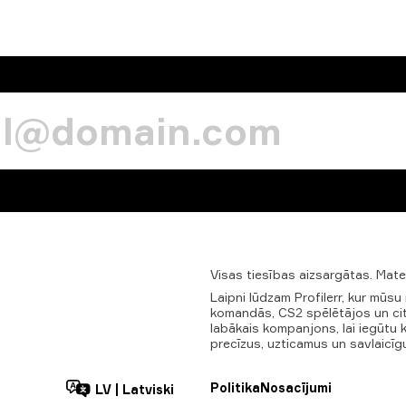
Visas
tiesības
aizsargātas.
Mate
Laipni lūdzam Profilerr, kur mūs
komandās, CS2 spēlētājos un citos
labākais kompanjons, lai iegūtu 
precīzus, uzticamus un savlaicī
Politika
Nosacījumi
LV
|
Latviski