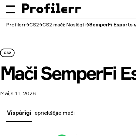
Profilerr
CS2
CS2 mači: Noslēgti
SemperFi Esports 
CS2
Mači
SemperFi E
Maijs 11, 2026
Vispārīgi
Iepriekšējie mači