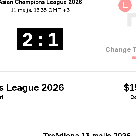
īra info
Asian Champions League 2026
L
ormācija par datumu
11 maijs
,
15:35 GMT +3
2 : 1
Change 
s League 2026
$1
ri
Ba
Trešdiena 13 maijs 2026