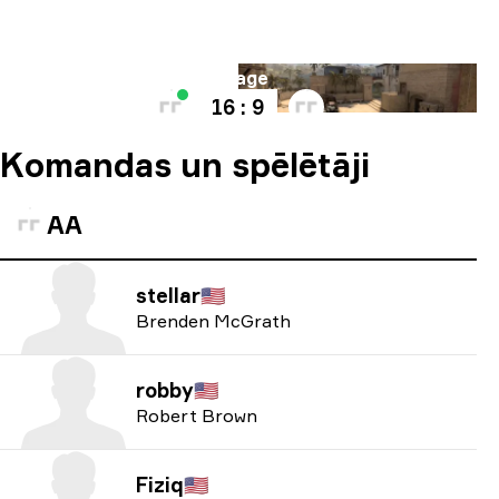
Karte
Mirage
16 : 9
Komandas un spēlētāji
AA
stellar
🇺🇸
Brenden McGrath
robby
🇺🇸
Robert Brown
Fiziq
🇺🇸