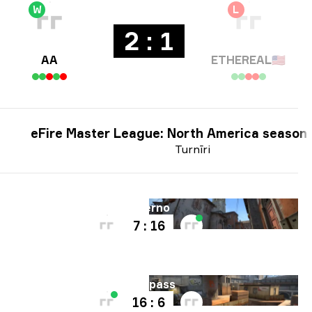
W
L
2 : 1
AA
ETHEREAL
🇺🇸
eFire Master League: North America season
Turnīri
Karte
Inferno
7 : 16
Karte
Overpass
16 : 6