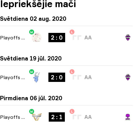
Iepriekšējie mači
Svētdiena 02 aug. 2020
W
L
2 : 0
Playoffs
-
bo3
AA
Svētdiena 19 jūl. 2020
W
L
2 : 0
Playoffs
-
bo3
AA
Pirmdiena 06 jūl. 2020
W
L
2 : 1
Playoffs
-
bo3
AA