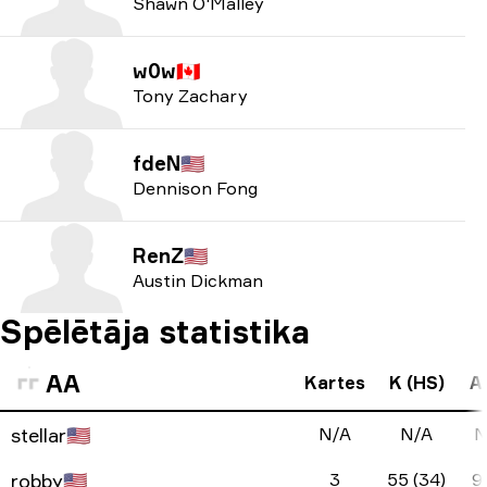
Shawn O'Malley
w0w
🇨🇦
Tony Zachary
fdeN
🇺🇸
Dennison Fong
RenZ
🇺🇸
Austin Dickman
Spēlētāja statistika
AA
Kartes
K (HS)
A 
stellar
🇺🇸
N/A
N/A
N
robby
🇺🇸
3
55 (34)
9 