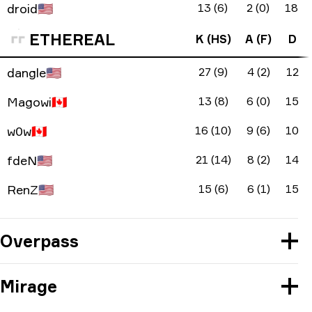
droid
🇺🇸
13 (6)
2 (0)
18
ETHEREAL
K (HS)
A (F)
D
dangle
🇺🇸
27 (9)
4 (2)
12
Magowi
🇨🇦
13 (8)
6 (0)
15
w0w
🇨🇦
16 (10)
9 (6)
10
fdeN
🇺🇸
21 (14)
8 (2)
14
RenZ
🇺🇸
15 (6)
6 (1)
15
Overpass
Mirage