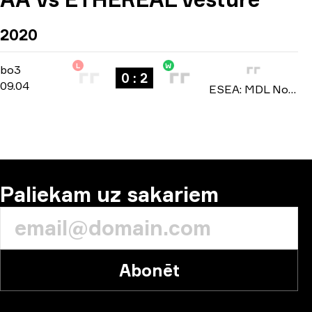
2020
L
W
Relegation
-
bo3
bo3
0 : 2
09.04
ESEA: MDL North America season 33 2020
Paliekam uz sakariem
Abonēt