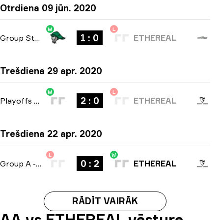
Otrdiena 09 jūn. 2020
W
L
1 : 0
Group Stage
-
bo1
ETHEREAL
Trešdiena 29 apr. 2020
W
L
2 : 0
Playoffs
-
bo3
ETHEREAL
Trešdiena 22 apr. 2020
L
W
0 : 2
Group A
-
bo3
ETHEREAL
RĀDĪT VAIRĀK
AA vs ETHEREAL vēsture