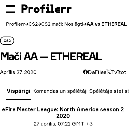
Profilerr
CS2
CS2 mači: Noslēgti
AA vs ETHEREAL
CS2
Mači
AA — ETHEREAL
Aprīlis 27, 2020
Dalīties
Tvītot
Vispārīgi
Komandas un spēlētāji
Spēlētāja statisti
Turnīra info
eFire Master League: North America season 2
2020
Informācija par datumu
27 aprīlis
,
07:21 GMT +3