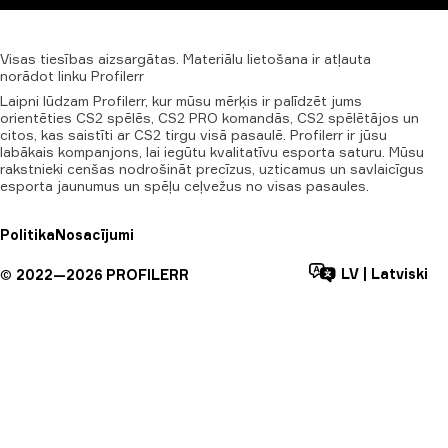
Visas
tiesības
aizsargātas.
Materiālu
lietošana
ir
atļauta
norādot
linku
Profilerr
Laipni lūdzam Profilerr, kur mūsu mērķis ir palīdzēt jums
orientēties CS2 spēlēs, CS2 PRO komandās, CS2 spēlētājos un
citos, kas saistīti ar CS2 tirgu visā pasaulē. Profilerr ir jūsu
labākais kompanjons, lai iegūtu kvalitatīvu esporta saturu. Mūsu
rakstnieki cenšas nodrošināt precīzus, uzticamus un savlaicīgus
esporta jaunumus un spēļu ceļvežus no visas pasaules.
Politika
Nosacījumi
LV
|
Latviski
©
2022—
2026
PROFILERR