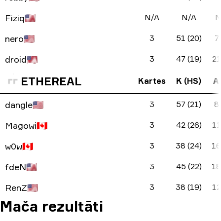
Fiziq
🇺🇸
N/A
N/A
N
nero
🇺🇸
3
51 (20)
7 
droid
🇺🇸
3
47 (19)
21
ETHEREAL
Kartes
K (HS)
A 
dangle
🇺🇸
3
57 (21)
8 
Magowi
🇨🇦
3
42 (26)
11
w0w
🇨🇦
3
38 (24)
16
fdeN
🇺🇸
3
45 (22)
18
RenZ
🇺🇸
3
38 (19)
12
Mača rezultāti