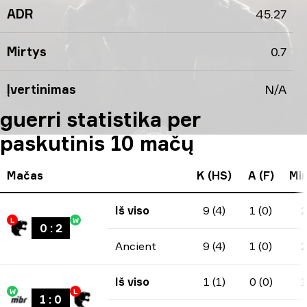
ADR
45.27
Mirtys
0.7
Įvertinimas
N/A
guerri statistika per
paskutinis 10 mačų
Mačas
K (HS)
A (F)
Mir
Iš viso
9 (4)
1 (0)
2
L
W
0
:
2
Ancient
9 (4)
1 (0)
2
Iš viso
1 (1)
0 (0)
1
W
L
1
:
0