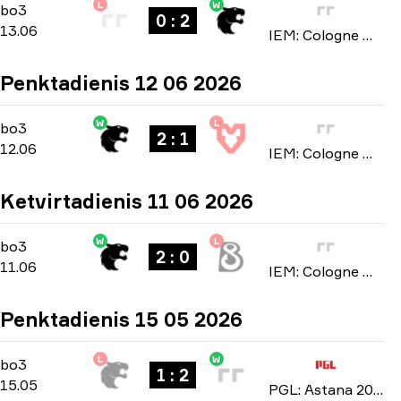
L
W
Stage 3
-
bo3
bo3
0 : 2
13.06
IEM: Cologne Major 2026
Penktadienis 12 06 2026
W
L
Stage 3
-
bo3
bo3
2 : 1
12.06
IEM: Cologne Major 2026
Ketvirtadienis 11 06 2026
W
L
Stage 3
-
bo3
bo3
2 : 0
11.06
IEM: Cologne Major 2026
Penktadienis 15 05 2026
L
W
Playoffs
-
bo3
bo3
1 : 2
15.05
PGL: Astana 2026