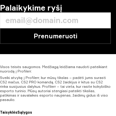
Palaikykime ryšį
Prenumeruoti
Visos
teisės
saugomos.
Medžiagą
leidžiama
naudoti
pateikiant
nuorodą
į
Profilerr.
Sveiki atvykę į Profilerr, kur mūsų tikslas – padėti jums surasti
CS2 mačus, CS2 PRO komandą, CS2 žaidėjus ir kitus su CS2
rinka susijusius dalykus. Profilerr – tai vieta, kur rasite kokybiško
esporto turinio. Mūsų autoriai stengiasi pateikti tikslias,
patikimas ir savalaikes esporto naujienas, žaidimų gidus iš viso
pasaulio.
Taisyklės
Sąlygos