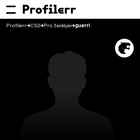
Profilerr
CS2
Pro žaidėjai
guerri