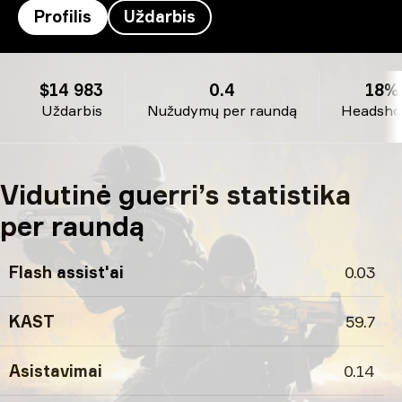
Profilis
Uždarbis
guerri’s profilis
$14 983
0.4
18%
Uždarbis
Nužudymų per raundą
Headshot
Vidutinė guerri’s statistika
per raundą
Flash assist'ai
0.03
KAST
59.7
Asistavimai
0.14