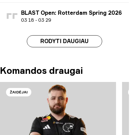
BLAST Open: Rotterdam Spring 2026
0
3
18
-
0
3
29
RODYTI DAUGIAU
Komandos draugai
ŽAIDĖJAI
Ž