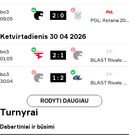
W
L
Group Stage
-
bo3
bo3
2 : 0
09.05
PGL: Astana 2026
Ketvirtadienis 30 04 2026
W
L
Group B
-
bo3
bo3
2 : 1
01.05
BLAST Rivals: Spring 2026
L
W
Group B
-
bo3
bo3
1 : 2
30.04
BLAST Rivals: Spring 2026
RODYTI DAUGIAU
Turnyrai
Dabartiniai ir būsimi