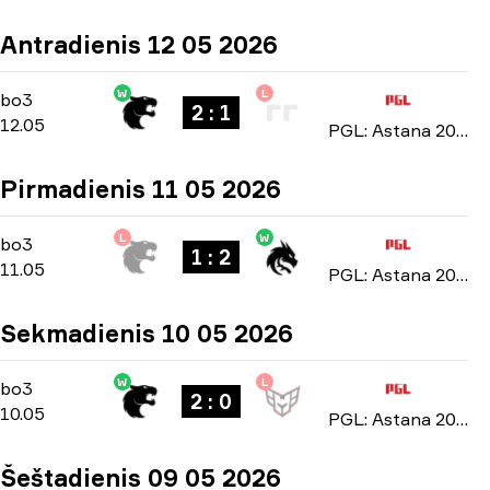
Antradienis 12 05 2026
W
L
Group Stage
-
bo3
bo3
2 : 1
12.05
PGL: Astana 2026
Pirmadienis 11 05 2026
L
W
Group Stage
-
bo3
bo3
1 : 2
11.05
PGL: Astana 2026
Sekmadienis 10 05 2026
W
L
Group Stage
-
bo3
bo3
2 : 0
10.05
PGL: Astana 2026
Šeštadienis 09 05 2026