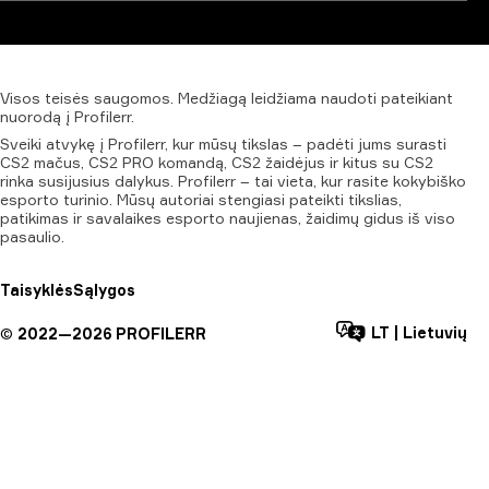
Visos
teisės
saugomos.
Medžiagą
leidžiama
naudoti
pateikiant
nuorodą
į
Profilerr.
Sveiki atvykę į Profilerr, kur mūsų tikslas – padėti jums surasti
CS2 mačus, CS2 PRO komandą, CS2 žaidėjus ir kitus su CS2
rinka susijusius dalykus. Profilerr – tai vieta, kur rasite kokybiško
esporto turinio. Mūsų autoriai stengiasi pateikti tikslias,
patikimas ir savalaikes esporto naujienas, žaidimų gidus iš viso
pasaulio.
Taisyklės
Sąlygos
LT
|
Lietuvių
©
2022—
2026
PROFILERR