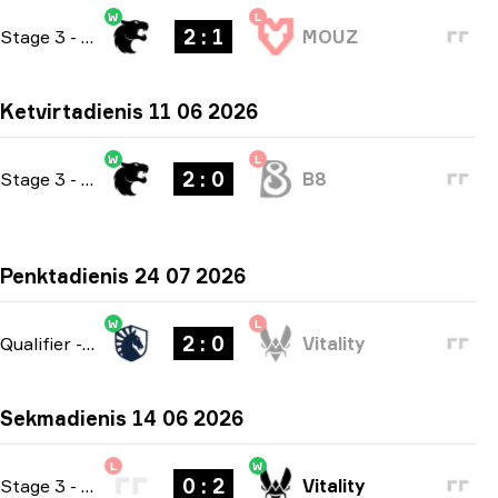
W
L
2 : 1
Stage 3
-
bo3
MOUZ
Ketvirtadienis 11 06 2026
W
L
2 : 0
Stage 3
-
bo3
B8
Penktadienis 24 07 2026
W
L
2 : 0
Qualifier
-
bo3
Vitality
Sekmadienis 14 06 2026
L
W
0 : 2
Stage 3
-
bo3
Vitality