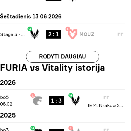
Šeštadienis 13 06 2026
W
L
2 : 1
Stage 3
-
bo3
MOUZ
RODYTI DAUGIAU
FURIA vs Vitality istorija
2026
L
W
Playoffs
-
bo5
bo5
1 : 3
08.02
IEM: Krakow 2026
2025
W
L
Group B
-
bo3
bo3