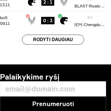
2 : 1
13.11
BLAST Rivals: Fall 2025
L
W
Playoffs
-
bo5
bo5
0 : 3
09.11
IEM: Chengdu 2025
RODYTI DAUGIAU
Palaikykime ryšį
Prenumeruoti