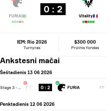
0 : 2
FURIA
🇧🇷
Vitality
🇫🇷
IEM: Rio 2026
$300 000
Turnyras
Prizinis fondas
Ankstesni mačai
Šeštadienis 13 06 2026
L
W
0 : 2
Stage 3
-
bo3
FURIA
Penktadienis 12 06 2026