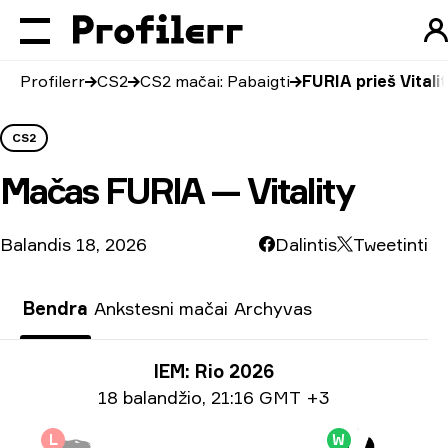
Profilerr
CS2
CS2 mačai: Pabaigti
FURIA prieš Vitali
CS2
Mačas
FURIA — Vitality
Balandis 18, 2026
Dalintis
Tweetinti
Bendra
Ankstesni mačai
Archyvas
Turnyro informacija
IEM: Rio 2026
Informacija apie datą
18 balandžio
,
21:16 GMT +3
L
W