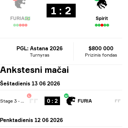
1 : 2
FURIA
🇧🇷
Spirit
PGL: Astana 2026
$800 000
Turnyras
Prizinis fondas
Ankstesni mačai
Šeštadienis 13 06 2026
L
W
0 : 2
Stage 3
-
bo3
FURIA
Penktadienis 12 06 2026