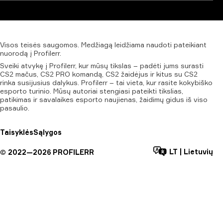
Visos
teisės
saugomos.
Medžiagą
leidžiama
naudoti
pateikiant
nuorodą
į
Profilerr.
Sveiki atvykę į Profilerr, kur mūsų tikslas – padėti jums surasti
CS2 mačus, CS2 PRO komandą, CS2 žaidėjus ir kitus su CS2
rinka susijusius dalykus. Profilerr – tai vieta, kur rasite kokybiško
esporto turinio. Mūsų autoriai stengiasi pateikti tikslias,
patikimas ir savalaikes esporto naujienas, žaidimų gidus iš viso
pasaulio.
Taisyklės
Sąlygos
LT
|
Lietuvių
©
2022—
2026
PROFILERR