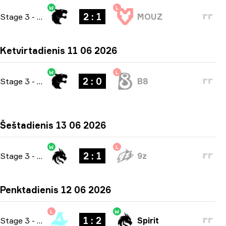
W
L
2 : 1
Stage 3
-
bo3
MOUZ
Ketvirtadienis 11 06 2026
W
L
2 : 0
Stage 3
-
bo3
B8
Šeštadienis 13 06 2026
W
L
2 : 1
Stage 3
-
bo3
9z
Penktadienis 12 06 2026
L
W
1 : 2
Stage 3
-
bo3
Spirit