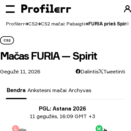
Profilerr
CS2
CS2 mačai: Pabaigti
FURIA prieš Spirit
CS2
Mačas
FURIA — Spirit
Gegužė 11, 2026
Dalintis
Tweetinti
Bendra
Ankstesni mačai
Archyvas
Turnyro informacija
PGL: Astana 2026
Informacija apie datą
11 gegužės
,
16:09 GMT +3
L
W