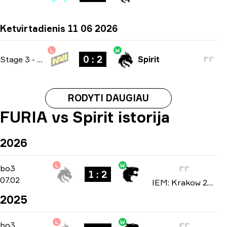
Ketvirtadienis 11 06 2026
L
W
0 : 2
Stage 3
-
bo3
Spirit
RODYTI DAUGIAU
FURIA vs Spirit istorija
2026
L
W
Playoffs
-
bo3
bo3
1 : 2
07.02
IEM: Krakow 2026
2025
L
W
Group B
-
bo3
bo3