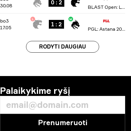
0 : 2
30.08
BLAST Open: London Fall 2025
L
W
Playoffs
-
bo3
bo3
1 : 2
17.05
PGL: Astana 2025
RODYTI DAUGIAU
Palaikykime ryšį
Prenumeruoti