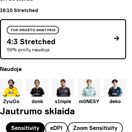
16:10 Stretched
TOP KRAŠTO SANTYKIS
4:3 Stretched
59% profų naudoja
Naudoja
ZywOo
donk
s1mple
m0NESY
deko
Jautrumo sklaida
Sensitivity
eDPI
Zoom Sensitivity