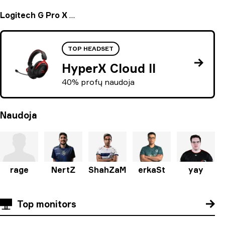
Logitech G Pro X Headset
TOP HEADSET
HyperX Cloud II
40% profų naudoja
Naudoja
rage
NertZ
ShahZaM
erkaSt
yay
Top monitors