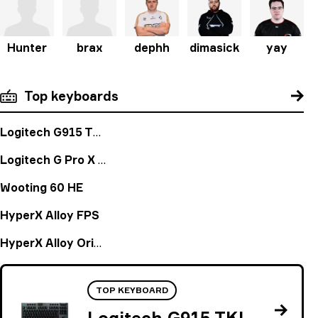
Hunter
brax
dephh
dimasick
yay
Top keyboards
Logitech G915 TKL
Logitech G Pro X Keyboard
Wooting 60 HE
HyperX Alloy FPS
HyperX Alloy Origins
TOP KEYBOARD
Logitech G915 TKL