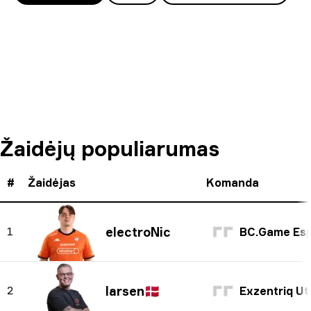
Žaidėjų populiarumas
#
Žaidėjas
Komanda
electroNic
1
BC.Game Espor
larsen
🇩🇰
2
Exzentriq Ut