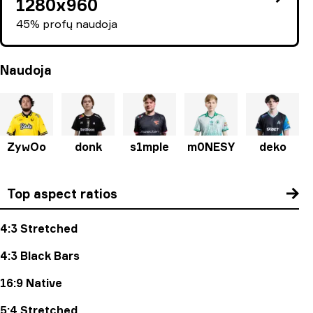
1280x960
45% profų naudoja
Naudoja
ZywOo
donk
s1mple
m0NESY
deko
Top aspect ratios
4:3 Stretched
4:3 Black Bars
16:9 Native
5:4 Stretched