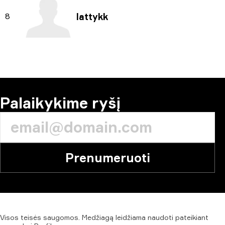
lattykk
8
Palaikykime ryšį
Prenumeruoti
Visos
teisės
saugomos.
Medžiagą
leidžiama
naudoti
pateikiant