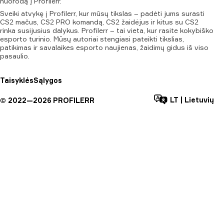
nuorodą
į
Profilerr.
Sveiki atvykę į Profilerr, kur mūsų tikslas – padėti jums surasti
CS2 mačus, CS2 PRO komandą, CS2 žaidėjus ir kitus su CS2
rinka susijusius dalykus. Profilerr – tai vieta, kur rasite kokybiško
esporto turinio. Mūsų autoriai stengiasi pateikti tikslias,
patikimas ir savalaikes esporto naujienas, žaidimų gidus iš viso
pasaulio.
Taisyklės
Sąlygos
LT
|
Lietuvių
©
2022—
2026
PROFILERR