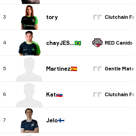
tory
3
Clutchain Fema
chayJESUS
🇧🇷
4
RED Canids
Martinez
🇪🇸
5
Gentle Mate
Kat
🇸🇰
6
Clutchain Fema
Jelo
🇫🇮
7