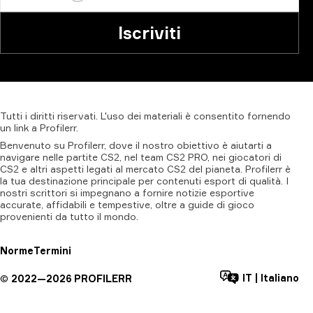
Iscriviti
Tutti
i
diritti
riservati.
L'uso
dei
materiali
è
consentito
fornendo
un
link
a
Profilerr
.
Benvenuto su Profilerr, dove il nostro obiettivo è aiutarti a
navigare nelle partite CS2, nel team CS2 PRO, nei giocatori di
CS2 e altri aspetti legati al mercato CS2 del pianeta. Profilerr è
la tua destinazione principale per contenuti esport di qualità. I
nostri scrittori si impegnano a fornire notizie esportive
accurate, affidabili e tempestive, oltre a guide di gioco
provenienti da tutto il mondo.
Norme
Termini
IT
|
Italiano
©
2022—
2026
PROFILERR