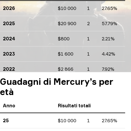
2026
$10 000
1
27.65%
Guadagni
Numero di tornei
Percentuali
2025
$20 900
2
57.79%
Guadagni
Numero di tornei
Percentuali
2024
$800
1
2.21%
Guadagni
Numero di tornei
Percentuali
2023
$1 600
1
4.42%
Guadagni
Numero di tornei
Percentuali
2022
$2 866
1
7.92%
Guadagni
Numero di tornei
Percentuali
Guadagni di Mercury’s per
età
Anno
Risultati totali
25
$10 000
1
27.65%
Guadagni
Numero di tornei
Percentuali