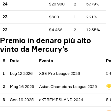
24
$20 900
2
57.79%
Guadagni
Numero di tornei
Percentuali
23
$800
1
2.21%
Guadagni
Numero di tornei
Percentuali
22
$4 466
2
12.35%
Guadagni
Numero di tornei
Percentuali
Premio in denaro più alto
vinto da Mercury’s
#
Data
Evento
Po
1
Lug 12 2026
XSE Pro League 2026
5-
2
Mag 16 2025
Asian Champions League 2025
3
Gen 19 2025
eXTREMESLAND 2024
5-