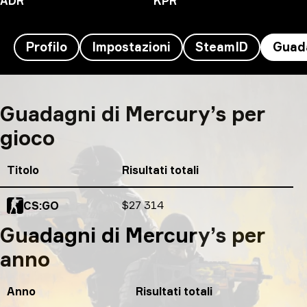
ADR
KPR
Profilo
Impostazioni
SteamID
Guad
Mercury's guadagni
Guadagni di Mercury’s per
gioco
Titolo
Risultati totali
Risultati totali
$27 314
CS:GO
Guadagni di Mercury’s per
anno
Anno
Risultati totali