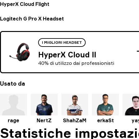
HyperX Cloud Flight
Logitech G Pro X Headset
I MIGLIORI HEADSET
HyperX Cloud II
40% di utilizzo dai professionisti
Usato da
rage
NertZ
ShahZaM
erkaSt
ya
Statistiche impostazi