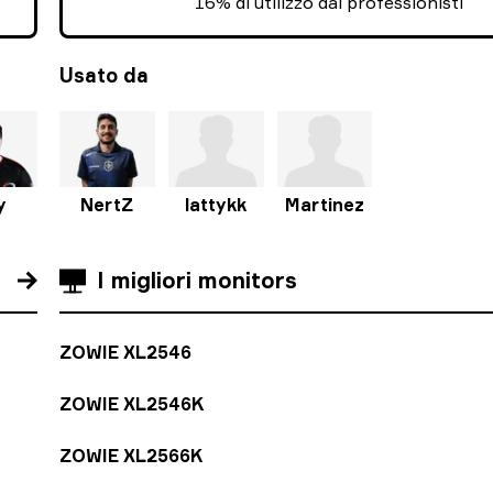
16% di utilizzo dai professionisti
Usato da
y
NertZ
lattykk
Martinez
I migliori monitors
ZOWIE XL2546
ZOWIE XL2546K
ZOWIE XL2566K