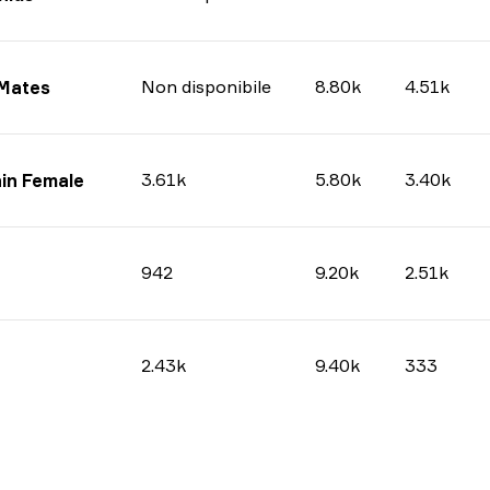
Non disponibile
8.80k
4.51k
 Mates
3.61k
5.80k
3.40k
in Female
942
9.20k
2.51k
2.43k
9.40k
333