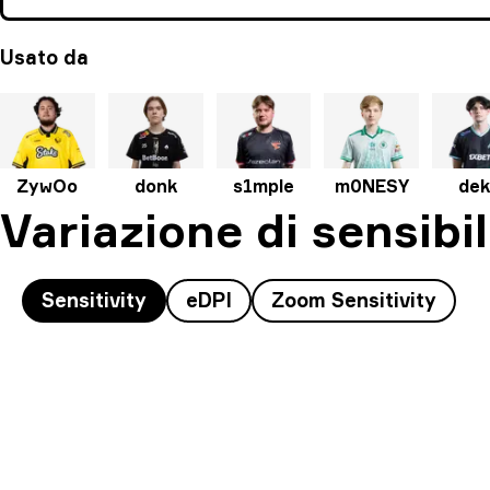
Usato da
ZywOo
donk
s1mple
m0NESY
de
Variazione di sensibil
Sensitivity
eDPI
Zoom Sensitivity