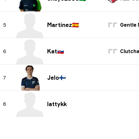
Martinez
🇪🇸
5
Gentle
Kat
🇸🇰
6
Clutcha
Jelo
🇫🇮
7
lattykk
8