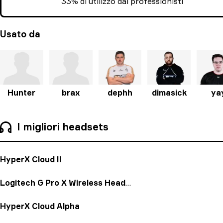
33% di utilizzo dai professionisti
Usato da
Hunter
brax
dephh
dimasick
ya
I migliori headsets
HyperX Cloud II
Logitech G Pro X Wireless Headset
HyperX Cloud Alpha