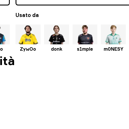
Usato da
ko
ZywOo
donk
s1mple
m0NESY
ità