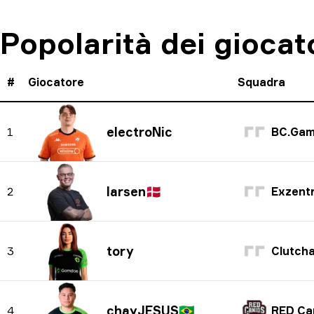
Popolarità dei giocat
#
Giocatore
Squadra
electroNic
1
BC.Gam
larsen
🇩🇰
2
Exzentr
tory
3
Clutcha
chayJESUS
🇧🇷
4
RED Ca