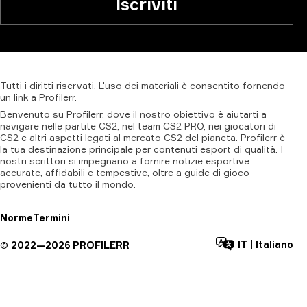
Iscriviti
Tutti
i
diritti
riservati.
L'uso
dei
materiali
è
consentito
fornendo
un
link
a
Profilerr
.
Benvenuto su Profilerr, dove il nostro obiettivo è aiutarti a
navigare nelle partite CS2, nel team CS2 PRO, nei giocatori di
CS2 e altri aspetti legati al mercato CS2 del pianeta. Profilerr è
la tua destinazione principale per contenuti esport di qualità. I
nostri scrittori si impegnano a fornire notizie esportive
accurate, affidabili e tempestive, oltre a guide di gioco
provenienti da tutto il mondo.
Norme
Termini
IT
|
Italiano
©
2022—
2026
PROFILERR