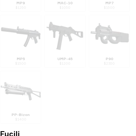
MP9
MAC-10
MP7
$
1250
$
1050
$
1500
MP5
UMP-45
P90
$
1500
$
1200
$
2350
PP-Bizon
$
1400
Fucili