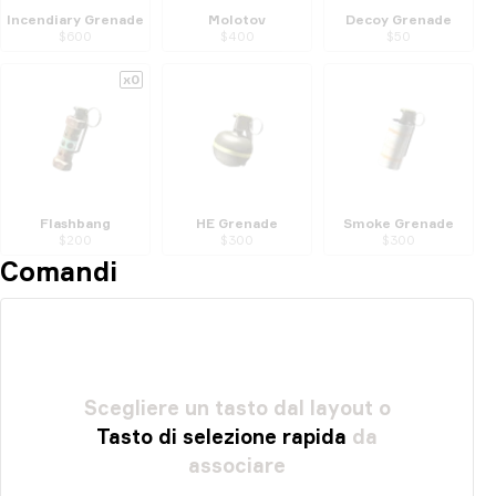
Incendiary Grenade
Molotov
Decoy Grenade
$
600
$
400
$
50
x
0
Flashbang
HE Grenade
Smoke Grenade
$
200
$
300
$
300
Comandi
Scegliere
un
tasto
dal
layout
o
Tasto
di
selezione
rapida
da
associare