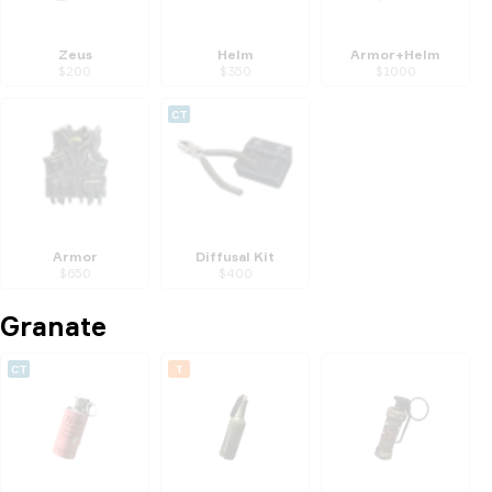
Zeus
Helm
Armor+Helm
$
200
$
350
$
1000
CT
Armor
Diffusal Kit
$
650
$
400
Granate
CT
T