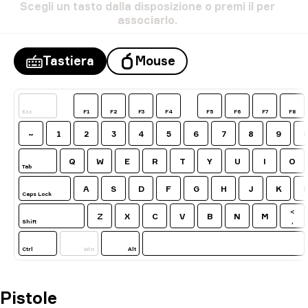
Scegli
un
tasto
dalla
disposizione
o
premi
il
per
associarlo.
Tastiera
Mouse
Esc
F1
F2
F3
F4
F5
F6
F7
F8
~
1
2
3
4
5
6
7
8
9
Q
W
E
R
T
Y
U
I
O
Tab
A
S
D
F
G
H
J
K
Caps Lock
<
Z
X
C
V
B
N
M
,
Shift
Ctrl
Win
Alt
Pistole