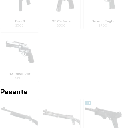
Tec-9
CZ75-Auto
Desert Eagle
$
500
$
500
$
700
R8 Revolver
$
600
Pesante
CT