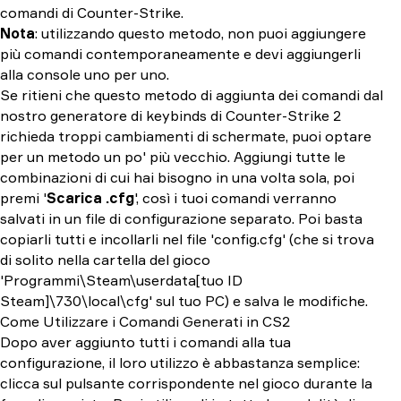
comandi di Counter-Strike.
Nota
: utilizzando questo metodo, non puoi aggiungere
più comandi contemporaneamente e devi aggiungerli
alla console uno per uno.
Se ritieni che questo metodo di aggiunta dei comandi dal
nostro generatore di keybinds di Counter-Strike 2
richieda troppi cambiamenti di schermate, puoi optare
per un metodo un po' più vecchio. Aggiungi tutte le
combinazioni di cui hai bisogno in una volta sola, poi
premi '
Scarica .cfg
', così i tuoi comandi verranno
salvati in un file di configurazione separato. Poi basta
copiarli tutti e incollarli nel file 'config.cfg' (che si trova
di solito nella cartella del gioco
'Programmi\Steam\userdata[tuo ID
Steam]\730\local\cfg' sul tuo PC) e salva le modifiche.
Come Utilizzare i Comandi Generati in CS2
Dopo aver aggiunto tutti i comandi alla tua
configurazione, il loro utilizzo è abbastanza semplice:
clicca sul pulsante corrispondente nel gioco durante la