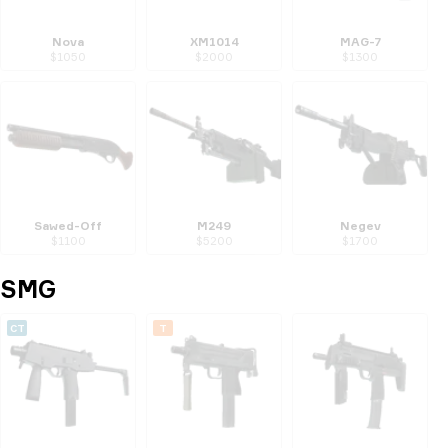
Nova
XM1014
MAG-7
$
1050
$
2000
$
1300
Sawed-Off
M249
Negev
$
1100
$
5200
$
1700
SMG
CT
T