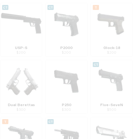
CT
CT
T
USP-S
P2000
Glock-18
$
200
$
200
$
200
CT
Dual Berettas
P250
Five-SeveN
$
300
$
300
$
500
T
CT