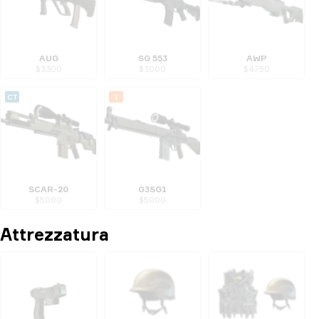
AUG
SG 553
AWP
$
3300
$
3000
$
4750
CT
T
SCAR-20
G3SG1
$
5000
$
5000
Attrezzatura