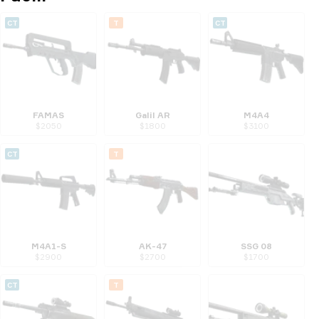
CT
T
CT
FAMAS
Galil AR
M4A4
$
2050
$
1800
$
3100
CT
T
M4A1-S
AK-47
SSG 08
$
2900
$
2700
$
1700
CT
T