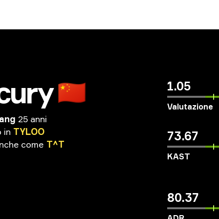
cury
🇨🇳
1.05
Valutazione
Wang
25 anni
o
in
TYLOO
73.67
nche
come
T^T
KAST
80.37
ADR