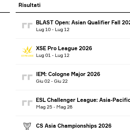
Risultati
BLAST Open: Asian Qualifier Fall 20
L
ug
10
-
L
ug
12
XSE Pro League 2026
L
ug
01
-
L
ug
12
IEM: Cologne Major 2026
G
iu
02
-
G
iu
22
ESL Challenger League: Asia-Pacific Finals season 51 
M
ag
25
-
M
ag
28
CS Asia Championships 2026