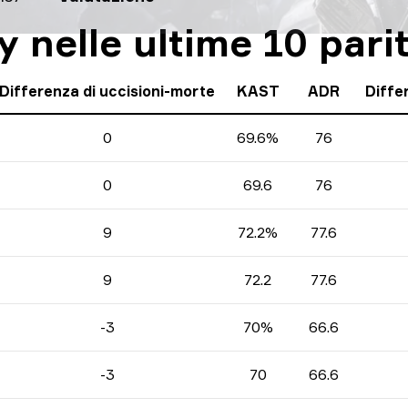
y nelle ultime 10 pari
Differenza di uccisioni-morte
KAST
ADR
Differ
0
69.6%
76
0
69.6
76
9
72.2%
77.6
9
72.2
77.6
-3
70%
66.6
-3
70
66.6