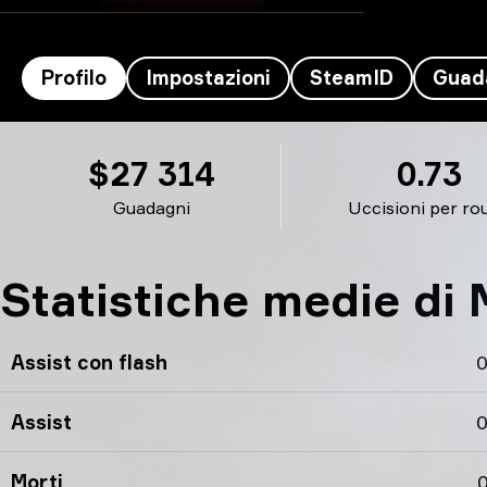
Profilo
Impostazioni
SteamID
Guad
Mercury's profilo
$27 314
0.73
Guadagni
Uccisioni per ro
Statistiche medie di
Assist con flash
0
Assist
0
Morti
0