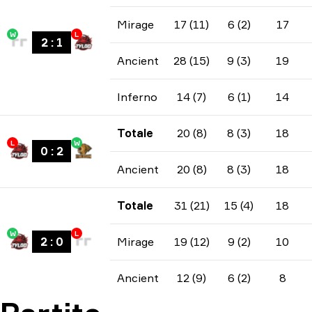
Mirage
17 (11)
6 (2)
17
W
L
2
:
1
Ancient
28 (15)
9 (3)
19
Inferno
14 (7)
6 (1)
14
Totale
20 (8)
8 (3)
18
L
W
0
:
2
Ancient
20 (8)
8 (3)
18
Totale
31 (21)
15 (4)
18
W
L
2
:
0
Mirage
19 (12)
9 (2)
10
Ancient
12 (9)
6 (2)
8