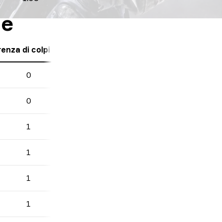
te
enza di colpi mortali
0
0
1
1
1
1