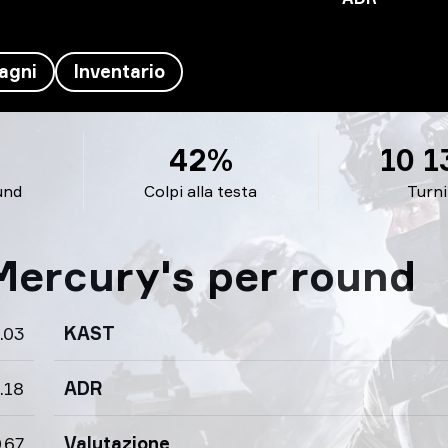
agni
Inventario
42%
10 1
und
Colpi alla testa
Turni
 Mercury's per round
.03
KAST
.18
ADR
.67
Valutazione