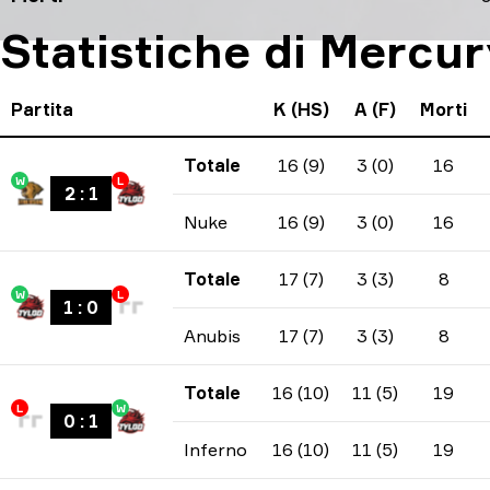
Statistiche di Mercur
Partita
K (HS)
A (F)
Morti
Totale
16 (9)
3 (0)
16
W
L
2
:
1
Nuke
16 (9)
3 (0)
16
Totale
17 (7)
3 (3)
8
W
L
1
:
0
Anubis
17 (7)
3 (3)
8
Totale
16 (10)
11 (5)
19
L
W
0
:
1
Inferno
16 (10)
11 (5)
19