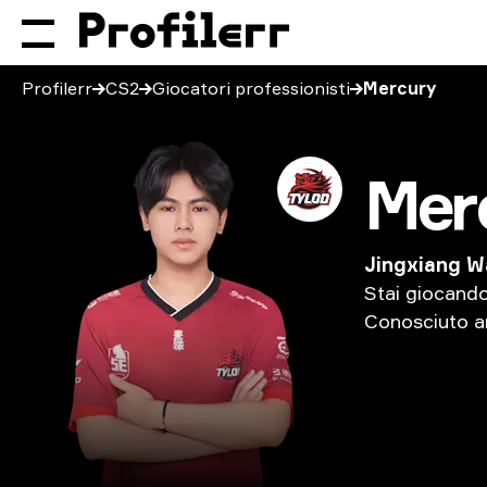
Profilerr
CS2
Giocatori professionisti
Mercury
Mer
Jingxiang 
Stai
giocand
Conosciuto
a