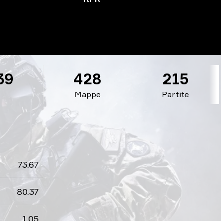
39
428
215
Mappe
Partite
73.67
80.37
1.05