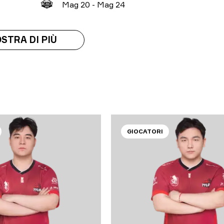
M
ag
20
-
M
ag
24
STRA DI PIÙ
GIOCATORI