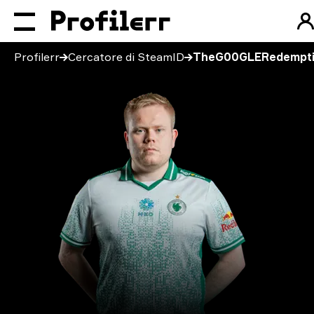
Profilerr
Cercatore di SteamID
TheG00GLERedempt