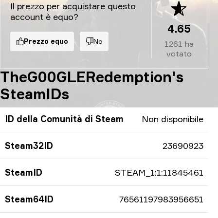
Il prezzo per acquistare questo
account è equo?
4.65
Prezzo equo
No
1261
ha
votato
TheG00GLERedemption's
SteamIDs
ID della Comunità di Steam
Non disponibile
Steam32ID
23690923
SteamID
STEAM_1:1:11845461
Steam64ID
76561197983956651