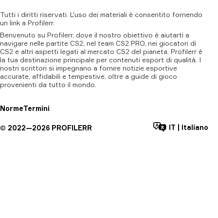
Tutti
i
diritti
riservati.
L'uso
dei
materiali
è
consentito
fornendo
un
link
a
Profilerr
.
Benvenuto su Profilerr, dove il nostro obiettivo è aiutarti a
navigare nelle partite CS2, nel team CS2 PRO, nei giocatori di
CS2 e altri aspetti legati al mercato CS2 del pianeta. Profilerr è
la tua destinazione principale per contenuti esport di qualità. I
nostri scrittori si impegnano a fornire notizie esportive
accurate, affidabili e tempestive, oltre a guide di gioco
provenienti da tutto il mondo.
Norme
Termini
IT
|
Italiano
©
2022—
2026
PROFILERR