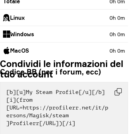
Totale
0h 0m
Linux
0h 0m
Windows
0h 0m
MacOS
0h 0m
Condividi le informazioni del
Codice BB (per i forum, ecc)
tuo account
[b][u]My Steam Profile[/u][/b] 
[i](from 
[URL=https://profilerr.net/it/p
ersons/Magisk/steam 
]Profilerr[/URL])[/i]