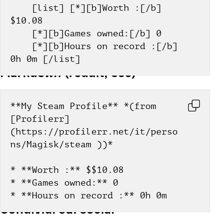
    [list] [*][b]Worth :[/b] 
$10.08
    [*][b]Games owned:[/b] 0
    [*][b]Hours on record :[/b] 
0h 0m [/list]
Markdown (reddit, ecc)
**My Steam Profile** *(from 
[Profilerr]
(https://profilerr.net/it/perso
ns/Magisk/steam ))*
* **Worth :** $$10.08
* **Games owned:** 0
* **Hours on record :** 0h 0m
Condividi sui social