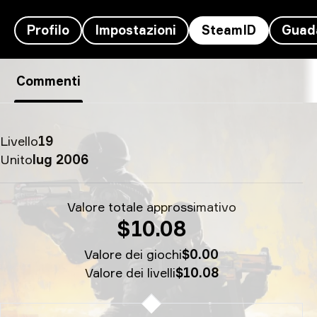
Profilo
Impostazioni
SteamID
Guad
Magisk's SteamID - TheG00GLERedemption
Commenti
Livello
19
Unito
lug 2006
Valore totale approssimativo
$10.08
Valore dei giochi
$0.00
Valore dei livelli
$10.08