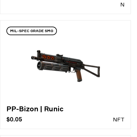
N
MIL-SPEC GRADE SMG
PP-Bizon | Runic
$0.05
N
FT