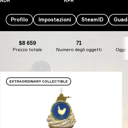
ADR
KPR
Profilo
Impostazioni
SteamID
Guad
Inventario Krimbo's - Zhuo Ding
$8 659
71
Prezzo totale
Numero degli oggetti
Ogget
EXTRAORDINARY COLLECTIBLE