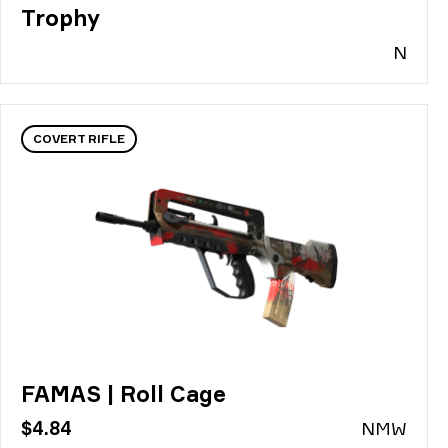
Trophy
N
COVERT RIFLE
FAMAS | Roll Cage
$4.84
N
MW