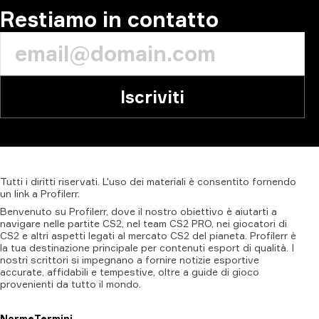
Restiamo in contatto
Iscriviti
Tutti
i
diritti
riservati.
L'uso
dei
materiali
è
consentito
fornendo
un
link
a
Profilerr
.
Benvenuto su Profilerr, dove il nostro obiettivo è aiutarti a
navigare nelle partite CS2, nel team CS2 PRO, nei giocatori di
CS2 e altri aspetti legati al mercato CS2 del pianeta. Profilerr è
la tua destinazione principale per contenuti esport di qualità. I
nostri scrittori si impegnano a fornire notizie esportive
accurate, affidabili e tempestive, oltre a guide di gioco
provenienti da tutto il mondo.
Norme
Termini