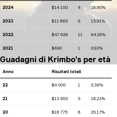
2024
$14 100
4
18.90%
Guadagni
Numero di tornei
Percentuali
2023
$11 865
6
15.91%
Guadagni
Numero di tornei
Percentuali
2022
$47 928
11
64.26%
Guadagni
Numero di tornei
Percentuali
2021
$690
1
0.93%
Guadagni
Numero di tornei
Percentuali
Guadagni di Krimbo’s per età
Anno
Risultati totali
22
$4 000
1
5.36%
Guadagni
Numero di tornei
Percentuali
21
$13 600
5
18.23%
Guadagni
Numero di tornei
Percentuali
20
$18 775
8
25.17%
Guadagni
Numero di tornei
Percentuali