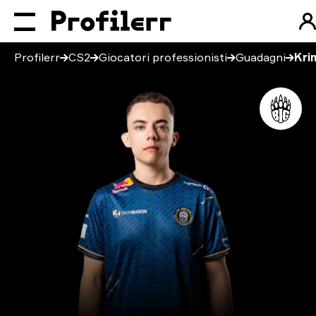
Profilerr
CS2
Giocatori professionisti
Guadagni
Kri