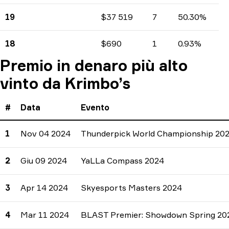
19
$37 519
7
50.30%
Guadagni
Numero di tornei
Percentuali
18
$690
1
0.93%
Guadagni
Numero di tornei
Percentuali
Premio in denaro più alto
vinto da Krimbo’s
#
Data
Evento
1
Nov 04 2024
Thunderpick World Championship 20
2
Giu 09 2024
YaLLa Compass 2024
3
Apr 14 2024
Skyesports Masters 2024
4
Mar 11 2024
BLAST Premier: Showdown Spring 20