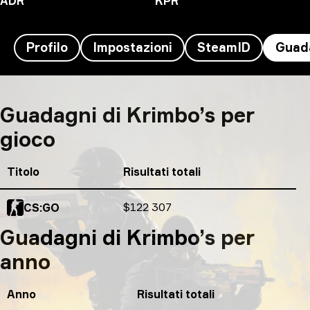
ADR
KPR
Profilo
Impostazioni
SteamID
Guad
Krimbo's guadagni
Guadagni di Krimbo’s per
gioco
Titolo
Risultati totali
Risultati totali
$122 307
CS:GO
Guadagni di Krimbo’s per
anno
Anno
Risultati totali