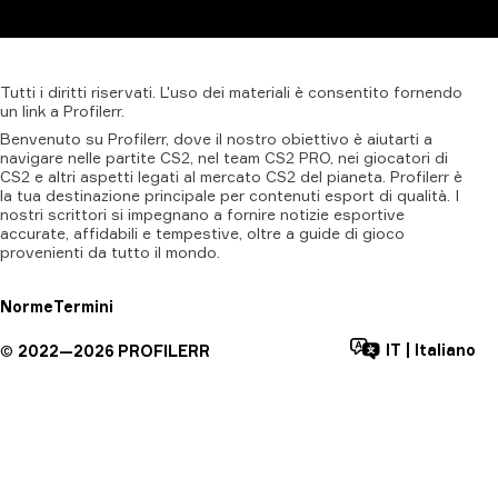
Tutti
i
diritti
riservati.
L'uso
dei
materiali
è
consentito
fornendo
un
link
a
Profilerr
.
Benvenuto su Profilerr, dove il nostro obiettivo è aiutarti a
navigare nelle partite CS2, nel team CS2 PRO, nei giocatori di
CS2 e altri aspetti legati al mercato CS2 del pianeta. Profilerr è
la tua destinazione principale per contenuti esport di qualità. I
nostri scrittori si impegnano a fornire notizie esportive
accurate, affidabili e tempestive, oltre a guide di gioco
provenienti da tutto il mondo.
Norme
Termini
IT
|
Italiano
©
2022—
2026
PROFILERR