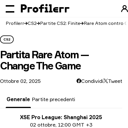
Profilerr
CS2
Partite CS2: Finite
Rare Atom contro 
CS2
Partita
Rare Atom —
Change The Game
Ottobre 02, 2025
Condividi
Tweet
Generale
Partite precedenti
Informazioni sul torneo
XSE Pro League: Shanghai 2025
Informazioni sulla data
02 ottobre
,
12:00 GMT +3