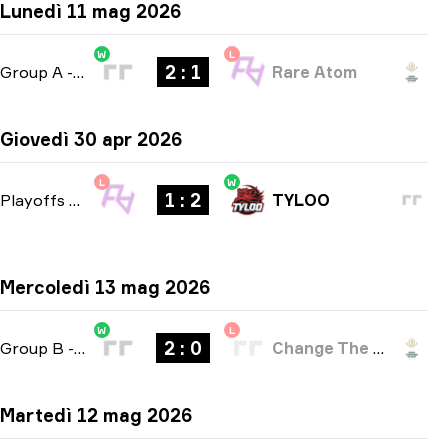
Lunedì 11 mag 2026
W
L
2 : 1
Group A
-
bo3
Rare Atom
Giovedì 30 apr 2026
L
W
1 : 2
Playoffs
-
bo3
TYLOO
Mercoledì 13 mag 2026
W
L
2 : 0
Group B
-
bo3
Change The Game
Martedì 12 mag 2026