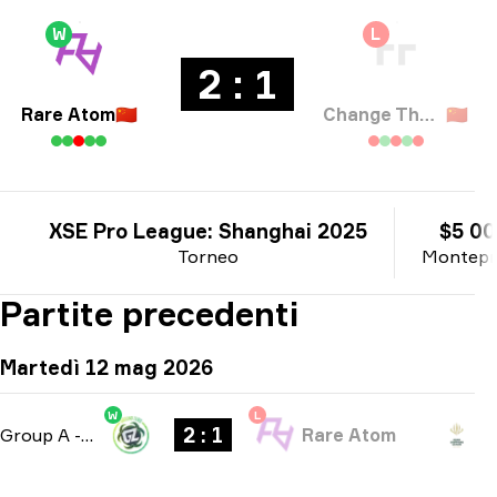
W
L
2 : 1
Rare Atom
🇨🇳
Change The Game
🇨🇳
XSE Pro League: Shanghai 2025
$5 0
Torneo
Montepr
Partite precedenti
Martedì 12 mag 2026
W
L
2 : 1
Group A
-
bo3
Rare Atom