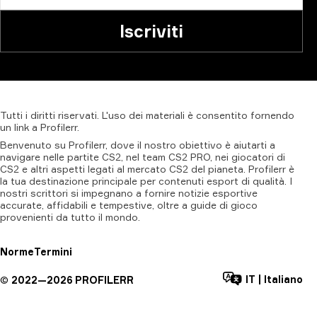
Iscriviti
Tutti
i
diritti
riservati.
L'uso
dei
materiali
è
consentito
fornendo
un
link
a
Profilerr
.
Benvenuto su Profilerr, dove il nostro obiettivo è aiutarti a
navigare nelle partite CS2, nel team CS2 PRO, nei giocatori di
CS2 e altri aspetti legati al mercato CS2 del pianeta. Profilerr è
la tua destinazione principale per contenuti esport di qualità. I
nostri scrittori si impegnano a fornire notizie esportive
accurate, affidabili e tempestive, oltre a guide di gioco
provenienti da tutto il mondo.
Norme
Termini
IT
|
Italiano
©
2022—
2026
PROFILERR