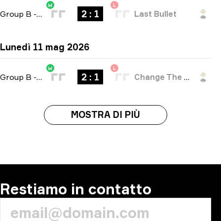
W
L
2 : 1
Group B
-
bo3
Last Bullet
Lunedì 11 mag 2026
W
L
2 : 1
Group B
-
bo3
Change The Game
MOSTRA DI PIÙ
Restiamo in contatto