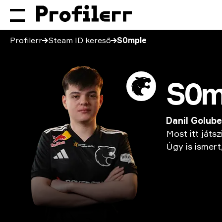
Profilerr
Steam ID kereső
S0mple
S0m
Danil Golub
Most
itt
játsz
Úgy
is
ismert