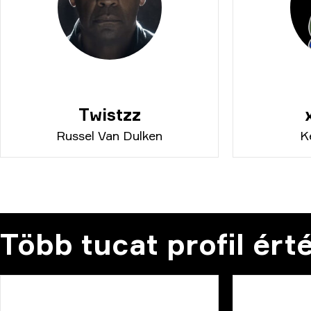
Twistzz
Russel Van Dulken
K
Több tucat profil ért