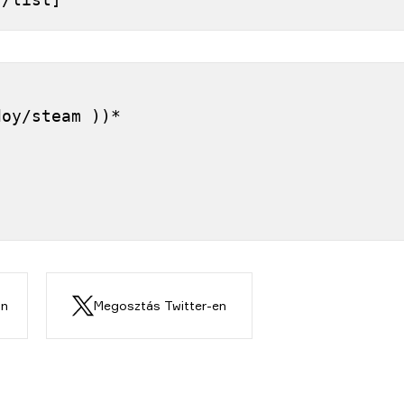
]
doy/steam ))*
on
Megosztás Twitter-en