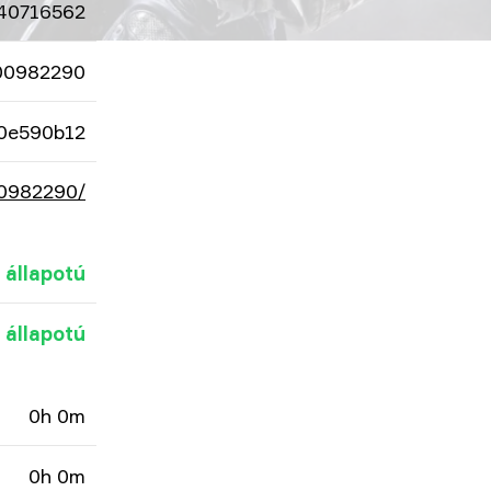
40716562
00982290
0e590b12
00982290/
 állapotú
 állapotú
0h 0m
0h 0m