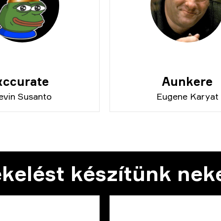
xccurate
Aunkere
evin Susanto
Eugene Karyat
ékelést készítünk nek