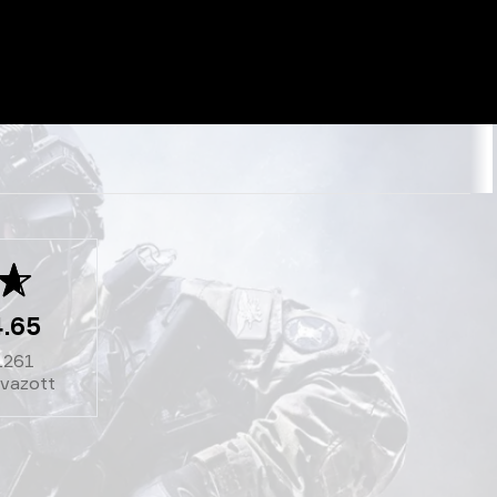
4.65
1261
avazott