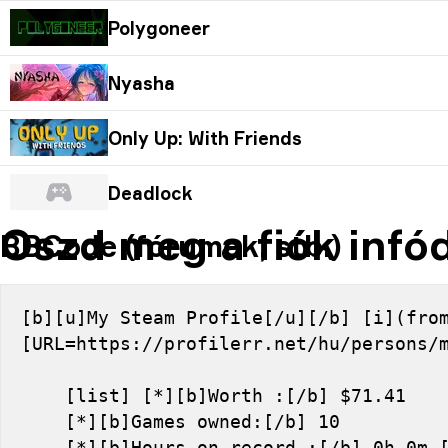
Polygoneer
Nyasha
Only Up: With Friends
Deadlock
Oszd meg a fiók infó
BBCode (fórumok, stb.)
[b][u]My Steam Profile[/u][/b] [i](from
[URL=https://profilerr.net/hu/persons/
    [list] [*][b]Worth :[/b] $71.41
    [*][b]Games owned:[/b] 10
    [*][b]Hours on record :[/b] 0h 0m 