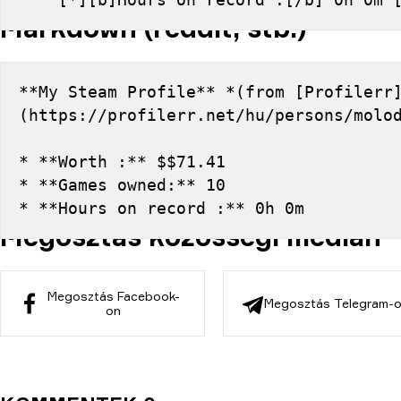
Markdown (reddit, stb.)
**My Steam Profile** *(from [Profilerr
(https://profilerr.net/hu/persons/molo
* **Worth :** $$71.41
* **Games owned:** 10
* **Hours on record :** 0h 0m
Megosztás közösségi médián
Megosztás Facebook-
Megosztás Telegram-
on