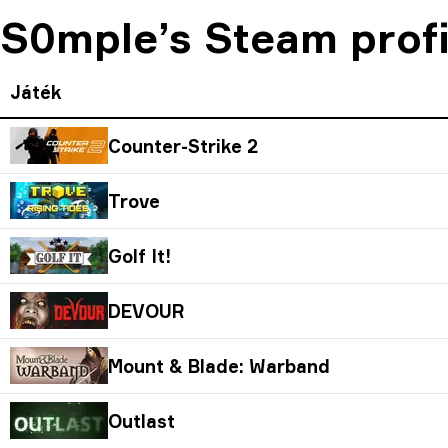
S0mple’s Steam profil
Játék
Counter-Strike 2
Trove
Golf It!
DEVOUR
Mount & Blade: Warband
Outlast