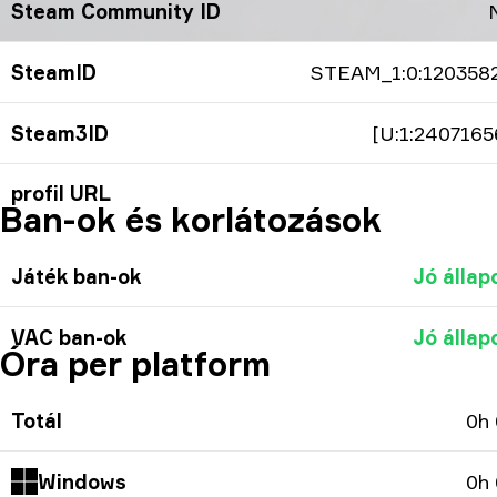
Steam Community ID
SteamID
STEAM_1:0:120358
Steam3ID
[U:1:2407165
profil URL
Ban-ok és korlátozások
Játék ban-ok
Jó állap
VAC ban-ok
Jó állap
Óra per platform
Totál
0h
Windows
0h