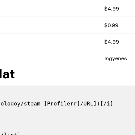
$4.99
$0.99
$4.99
Ingyenes
dat
 
molodoy/steam ]Profilerr[/URL])[/i]
[/list]