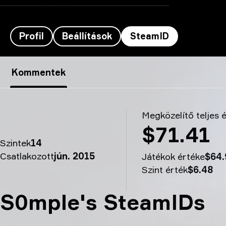
Profil
Beállítások
SteamID
molodoy’s SteamID-ja - S0mple
Kommentek
Megközelítő teljes 
$71.41
Szintek
14
Csatlakozott
jún. 2015
Játékok értéke
$64.
Szint érték
$6.48
S0mple's SteamIDs