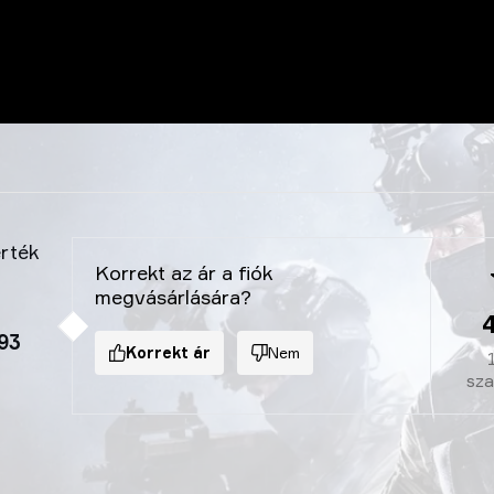
érték
Korrekt az ár a fiók
megvásárlására?
93
Korrekt ár
Nem
sz