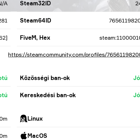
N/A
Steam32ID
2
281
Steam64ID
765611982
62]
FiveM, Hex
steam:1100001
https://steamcommunity.com/profiles/765611982
otú
Közösségi ban-ok
Jó
otú
Kereskedési ban-ok
Jó
 0m
Linux
 0m
MacOS