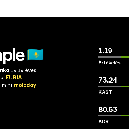
ple
🇰🇿
1.19
Értékelés
enko
19 19 éves
ik:
FURIA
73.24
,
mint
molodoy
KAST
80.63
ADR