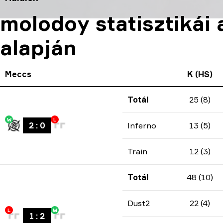
molodoy statisztikái
alapján
Meccs
K (HS)
Totál
25 (8)
W
L
2
:
0
Inferno
13 (5)
Train
12 (3)
Totál
48 (10)
Dust2
22 (4)
L
W
1
:
2