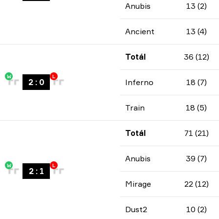
Anubis
13 (2)
Ancient
13 (4)
Totál
36 (12)
W
L
2
:
0
Inferno
18 (7)
Train
18 (5)
Totál
71 (21)
Anubis
39 (7)
W
L
2
:
1
Mirage
22 (12)
Dust2
10 (2)