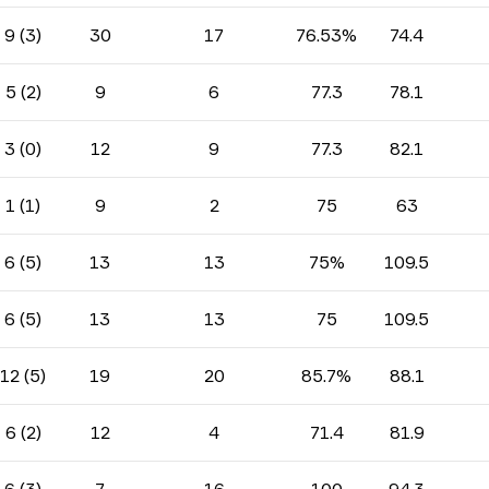
9 (3)
30
17
76.53%
74.4
5 (2)
9
6
77.3
78.1
3 (0)
12
9
77.3
82.1
1 (1)
9
2
75
63
6 (5)
13
13
75%
109.5
6 (5)
13
13
75
109.5
12 (5)
19
20
85.7%
88.1
6 (2)
12
4
71.4
81.9