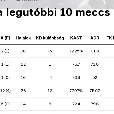
 a legutóbbi 10 meccs
A (F)
Halálok
KD különbség
KAST
ADR
FK 
2 (1)
28
-3
72.25%
61.9
1 (1)
12
1
73.7
71.8
1 (0)
16
-4
70.8
52
12 (4)
36
12
77.97%
75.07
5 (0)
14
8
72.4
79.6