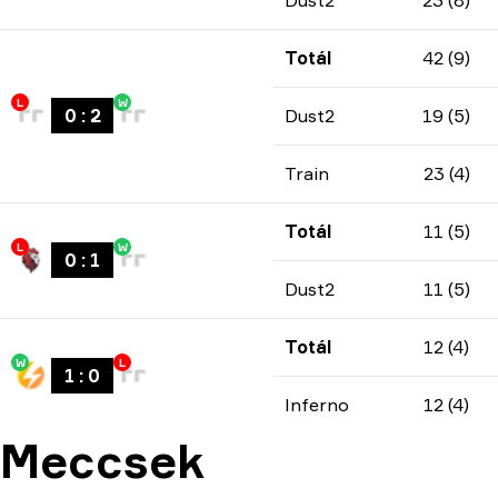
Dust2
23 (8)
Totál
42 (9)
L
W
0
:
2
Dust2
19 (5)
Train
23 (4)
Totál
11 (5)
L
W
0
:
1
Dust2
11 (5)
Totál
12 (4)
W
L
1
:
0
Inferno
12 (4)
Meccsek