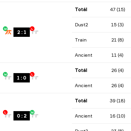
Totál
47 (15)
Dust2
15 (3)
W
L
2
:
1
Train
21 (8)
Ancient
11 (4)
Totál
26 (4)
W
L
1
:
0
Ancient
26 (4)
Totál
39 (18)
L
W
0
:
2
Ancient
16 (10)