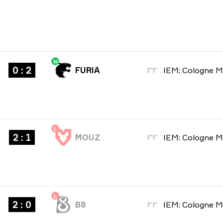
W
0 : 2
FURIA
L
2 : 1
MOUZ
L
2 : 0
B8