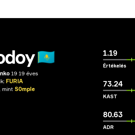
odoy
🇰🇿
1.19
Értékelés
enko
19 19 éves
ik:
FURIA
73.24
,
mint
S0mple
KAST
80.63
ADR