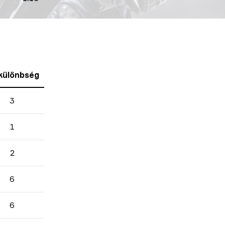
különbség
3
1
2
6
6