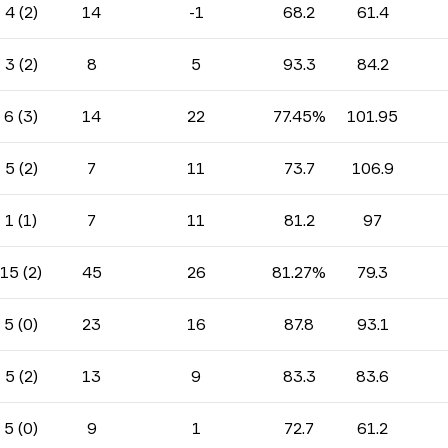
4 (2)
14
-1
68.2
61.4
3 (2)
8
5
93.3
84.2
6 (3)
14
22
77.45%
101.95
5 (2)
7
11
73.7
106.9
1 (1)
7
11
81.2
97
15 (2)
45
26
81.27%
79.3
5 (0)
23
16
87.8
93.1
5 (2)
13
9
83.3
83.6
5 (0)
9
1
72.7
61.2