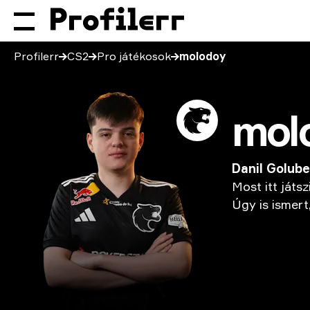
Profilerr
CS2
Pro játékosok
molodoy
mol
Danil Golub
Most
itt
játsz
Úgy
is
ismert