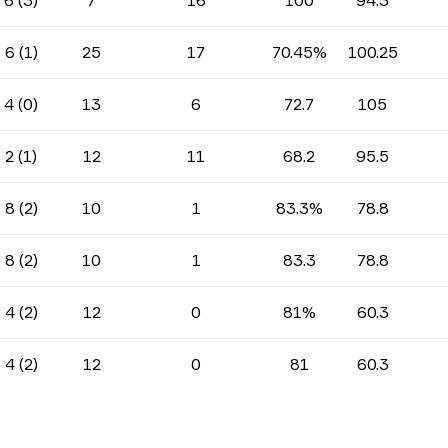
6 (3)
7
16
100
94.3
6 (1)
25
17
70.45%
100.25
4 (0)
13
6
72.7
105
2 (1)
12
11
68.2
95.5
8 (2)
10
1
83.3%
78.8
8 (2)
10
1
83.3
78.8
4 (2)
12
0
81%
60.3
4 (2)
12
0
81
60.3