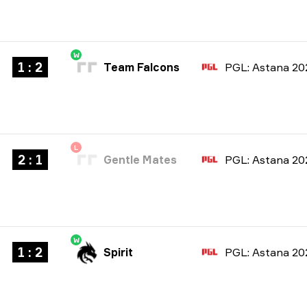
W
1 : 2
Team Falcons
PGL: Astana 20
L
2 : 1
Gentle Mates
PGL: Astana 20
W
1 : 2
Spirit
PGL: Astana 20