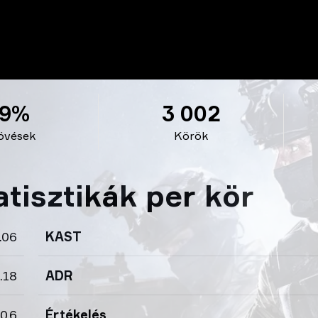
9%
3 002
lövések
Körök
tisztikák per kör
.06
KAST
.18
ADR
0.6
Értékelés