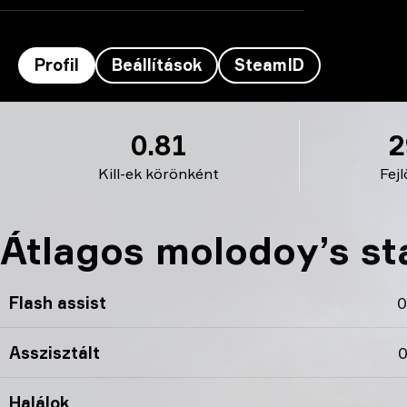
Profil
Beállítások
SteamID
molodoy’s profilja
0.81
2
Kill-ek körönként
Fej
Átlagos molodoy’s sta
Flash assist
0
Asszisztált
0
Halálok