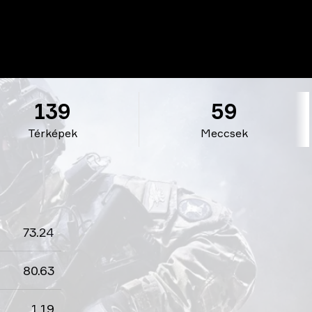
139
59
Térképek
Meccsek
73.24
80.63
1.19