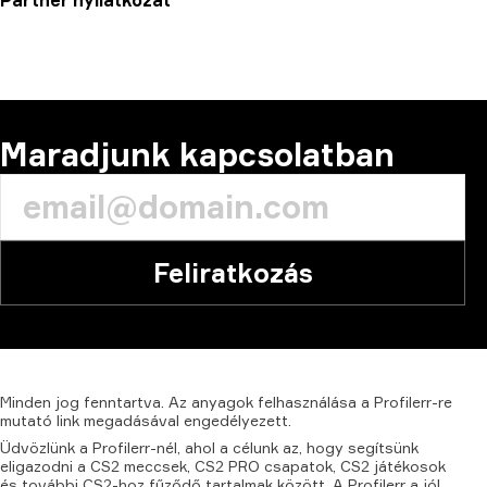
Partner nyilatkozat
Maradjunk kapcsolatban
Feliratkozás
Minden
jog
fenntartva.
Az
anyagok
felhasználása
a
Profilerr-re
mutató
link
megadásával
engedélyezett.
Üdvözlünk a Profilerr-nél, ahol a célunk az, hogy segítsünk
eligazodni a CS2 meccsek, CS2 PRO csapatok, CS2 játékosok
és további CS2-hoz fűződő tartalmak között. A Profilerr a jól