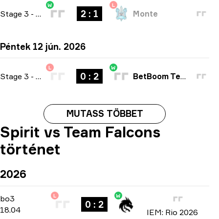
W
L
2 : 1
Stage 3
-
bo3
Monte
Péntek 12 jún. 2026
L
W
0 : 2
Stage 3
-
bo3
BetBoom Team
MUTASS TÖBBET
Spirit vs Team Falcons
történet
2026
L
W
Playoffs
-
bo3
bo3
0 : 2
18.04
IEM: Rio 2026