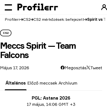
Profilerr
CS2
CS2 mérkőzések: befejezett
Spirit vs 
CS2
Meccs
Spirit — Team
Falcons
Május 17, 2026
Megosztás
Tweet
Általános
Előző meccsek
Archívum
Verseny infó
PGL: Astana 2026
Dátum információ
17 május
,
14:06 GMT +3