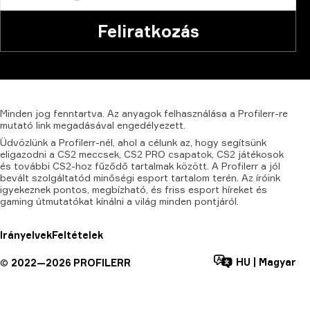
Feliratkozás
Minden
jog
fenntartva.
Az
anyagok
felhasználása
a
Profilerr-re
mutató
link
megadásával
engedélyezett.
Üdvözlünk a Profilerr-nél, ahol a célunk az, hogy segítsünk
eligazodni a CS2 meccsek, CS2 PRO csapatok, CS2 játékosok
és további CS2-hoz fűződő tartalmak között. A Profilerr a jól
bevált szolgáltatód minőségi esport tartalom terén. Az íróink
igyekeznek pontos, megbízható, és friss esport híreket és
gaming útmutatókat kínálni a világ minden pontjáról.
Irányelvek
Feltételek
HU
|
Magyar
©
2022—
2026
PROFILERR