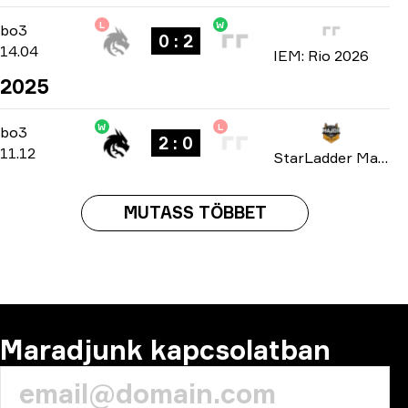
L
W
Group A
-
bo3
bo3
0 : 2
14.04
IEM: Rio 2026
2025
W
L
Playoffs
-
bo3
bo3
2 : 0
11.12
StarLadder Major: Budapest 2025
MUTASS TÖBBET
Maradjunk kapcsolatban