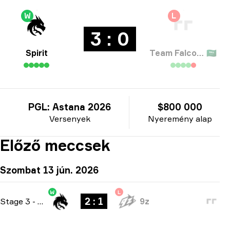
W
L
3 : 0
Spirit
Team Falcons
🇸🇦
PGL: Astana 2026
$800 000
Versenyek
Nyeremény alap
Előző meccsek
Szombat 13 jún. 2026
W
L
2 : 1
Stage 3
-
bo3
9z