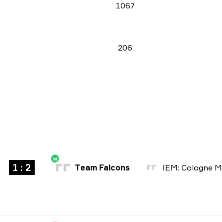
1067
206
W
1 : 2
Team Falcons