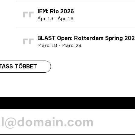
IEM: Rio 2026
Á
pr.
13
-
Á
pr.
19
BLAST Open: Rotterdam Spring 202
M
árc.
18
-
M
árc.
29
TASS TÖBBET