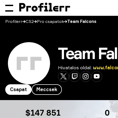
Profilerr
CS2
Pro csapatok
Team Falcons
Team Fa
Hivatalos oldal
:
www.falco
Csapat
Meccsek
Team Falcons
$147 851
0