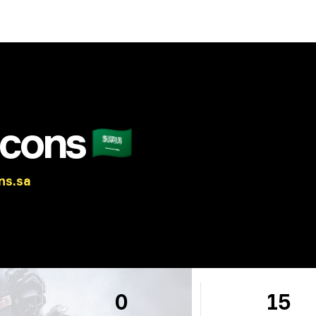
lcons
🇸🇦
ns.sa
0
15