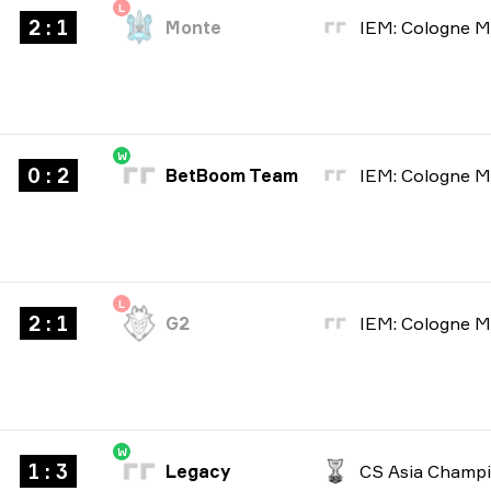
L
2 : 1
Monte
W
0 : 2
BetBoom Team
L
2 : 1
G2
W
1 : 3
Legacy