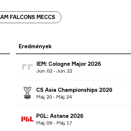
EAM FALCONS MECCS
Eredmények
IEM: Cologne Major 2026
J
ún.
02
-
J
ún.
22
CS Asia Championships 2026
M
áj.
20
-
M
áj.
24
PGL: Astana 2026
M
áj.
09
-
M
áj.
17