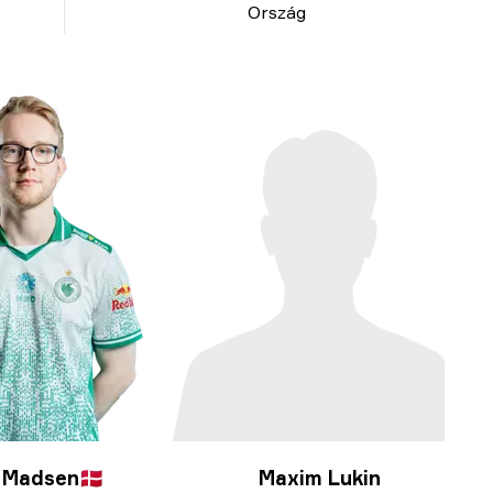
Ország
 Madsen
🇩🇰
Maxim Lukin