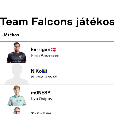
Team Falcons játékos
Játékos
karrigan
🇩🇰
Finn Andersen
NiKo
🇧🇦
Nikola Kovač
m0NESY
Ilya Osipov