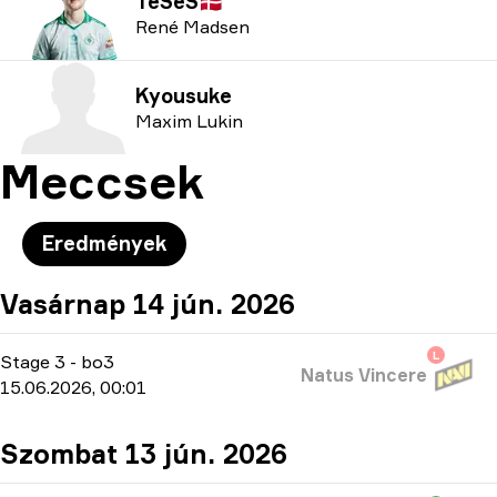
TeSeS
🇩🇰
René Madsen
Kyousuke
Maxim Lukin
Meccsek
Eredmények
Vasárnap 14 jún. 2026
L
Stage 3
-
bo3
Natus Vincere
15.06.2026, 00:01
Szombat 13 jún. 2026