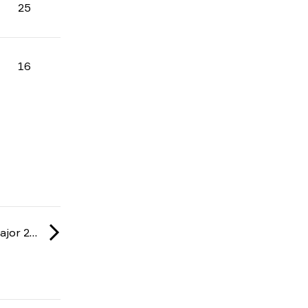
25
16
IEM: Cologne Major 2026