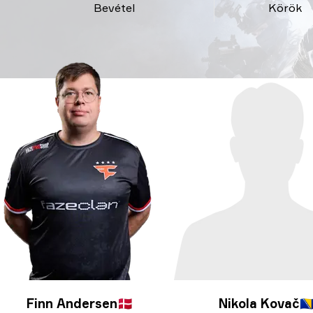
Bevétel
Körök
Finn Andersen
🇩🇰
Nikola Kovač
🇧