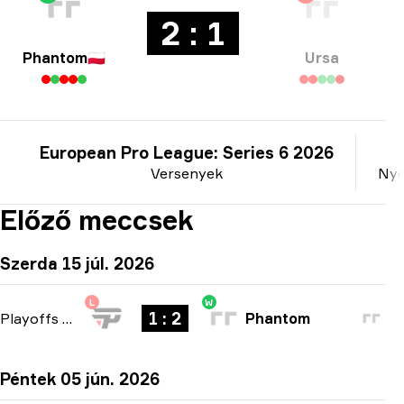
2 : 1
Phantom
🇵🇱
Ursa
European Pro League: Series 6 2026
Versenyek
Nye
Előző meccsek
Szerda 15 júl. 2026
L
W
1 : 2
Playoffs
-
bo3
Phantom
Péntek 05 jún. 2026