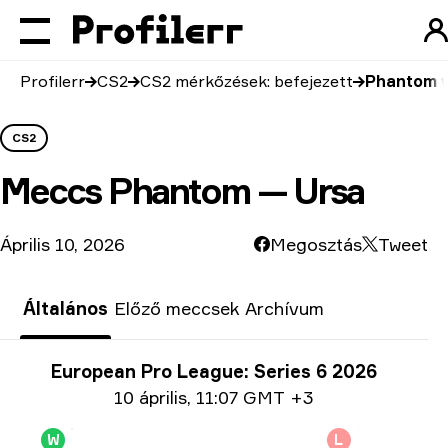
Profilerr
CS2
CS2 mérkőzések: befejezett
Phantom v
CS2
Meccs
Phantom — Ursa
Április 10, 2026
Megosztás
Tweet
Általános
Előző meccsek
Archívum
Verseny infó
European Pro League: Series 6 2026
Dátum információ
10 április
,
11:07 GMT +3
W
L