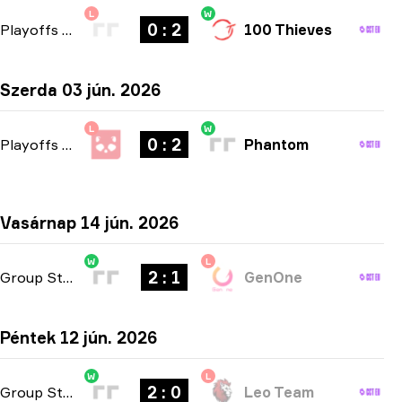
L
W
0 : 2
Playoffs
-
bo3
100 Thieves
Szerda 03 jún. 2026
L
W
0 : 2
Playoffs
-
bo3
Phantom
Vasárnap 14 jún. 2026
W
L
2 : 1
Group Stage
-
bo3
GenOne
Péntek 12 jún. 2026
W
L
2 : 0
Group Stage
-
bo3
Leo Team