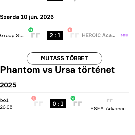
Szerda 10 jún. 2026
W
L
2 : 1
Group Stage
-
bo3
HEROIC Academy
MUTASS TÖBBET
Phantom vs Ursa történet
2025
L
W
Regular Season
-
bo1
bo1
0 : 1
26.08
ESEA: Advanced Europe season 54 2025