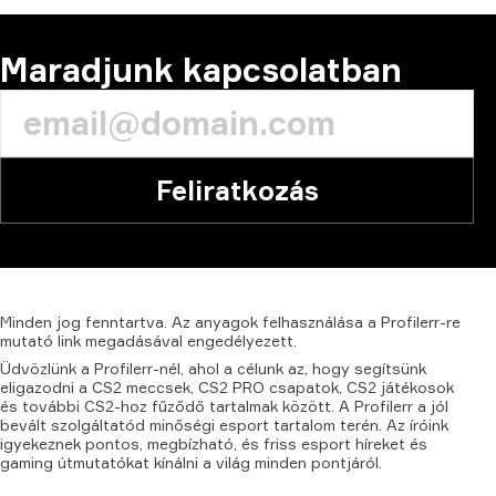
Maradjunk kapcsolatban
Feliratkozás
Minden
jog
fenntartva.
Az
anyagok
felhasználása
a
Profilerr-re
mutató
link
megadásával
engedélyezett.
Üdvözlünk a Profilerr-nél, ahol a célunk az, hogy segítsünk
eligazodni a CS2 meccsek, CS2 PRO csapatok, CS2 játékosok
és további CS2-hoz fűződő tartalmak között. A Profilerr a jól
bevált szolgáltatód minőségi esport tartalom terén. Az íróink
igyekeznek pontos, megbízható, és friss esport híreket és
gaming útmutatókat kínálni a világ minden pontjáról.