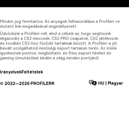
Minden
jog
fenntartva.
Az
anyagok
felhasználása
a
Profilerr-re
mutató
link
megadásával
engedélyezett.
Üdvözlünk a Profilerr-nél, ahol a célunk az, hogy segítsünk
eligazodni a CS2 meccsek, CS2 PRO csapatok, CS2 játékosok
és további CS2-hoz fűződő tartalmak között. A Profilerr a jól
bevált szolgáltatód minőségi esport tartalom terén. Az íróink
igyekeznek pontos, megbízható, és friss esport híreket és
gaming útmutatókat kínálni a világ minden pontjáról.
Irányelvek
Feltételek
HU
|
Magyar
©
2022—
2026
PROFILERR