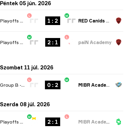
Péntek 05 jún. 2026
L
W
1 : 2
Playoffs
-
bo3
RED Canids Academy
W
L
2 : 1
Playoffs
-
bo3
paiN Academy
Szombat 11 júl. 2026
L
W
0 : 2
Group B
-
bo3
MIBR Academy
Szerda 08 júl. 2026
W
L
2 : 1
Playoffs
-
bo3
MIBR Academy