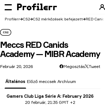
Profilerr
CS2
CS2 mérkőzések: befejezett
RED Canid
CS2
Meccs
RED Canids
Academy — MIBR Academy
Február 20, 2026
Megosztás
Tweet
Általános
Előző meccsek
Archívum
Verseny infó
Gamers Club Liga Série A: February 2026
Dátum információ
20 február
,
21:35 GMT +2