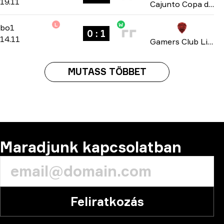
19.11
Cajunto Copa do Brasil 2025
L
W
Group C
-
bo1
bo1
0 : 1
14.11
Gamers Club Liga Série A: November 2025
MUTASS TÖBBET
Maradjunk kapcsolatban
Feliratkozás