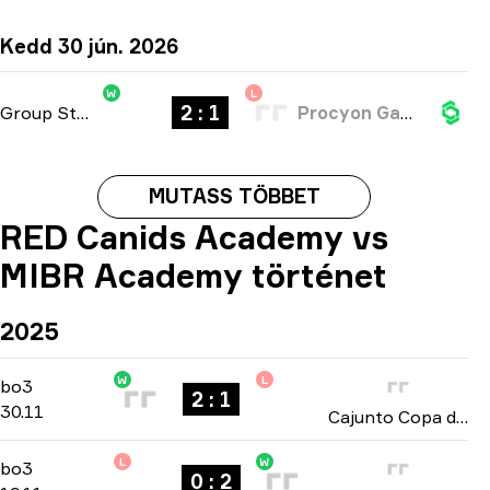
Kedd 30 jún. 2026
W
L
2 : 1
Group Stage
-
bo3
Procyon Gaming
MUTASS TÖBBET
RED Canids Academy vs
MIBR Academy történet
2025
W
L
Group B
-
bo3
bo3
2 : 1
30.11
Cajunto Copa do Brasil 2025
L
W
Group B
-
bo3
bo3
0 : 2