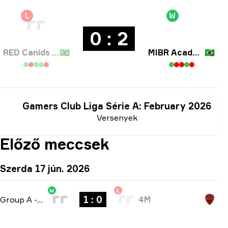
L
W
0 : 2
RED Canids Academy
🇧🇷
MIBR Academy
🇧🇷
Gamers Club Liga Série A: February 2026
Versenyek
Előző meccsek
Szerda 17 jún. 2026
W
L
1 : 0
Group A
-
bo1
4M