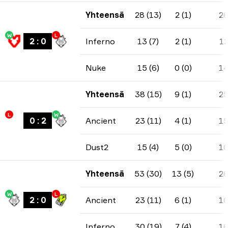
Yhteensä
28 (13)
2 (1)
2
W
L
2
:
0
Inferno
13 (7)
2 (1)
1
Nuke
15 (6)
0 (0)
1
Yhteensä
38 (15)
9 (1)
2
L
W
0
:
2
Ancient
23 (11)
4 (1)
1
Dust2
15 (4)
5 (0)
1
Yhteensä
53 (30)
13 (5)
2
W
L
2
:
0
Ancient
23 (11)
6 (1)
1
Inferno
30 (19)
7 (4)
1