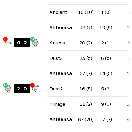
Ancient
16 (10)
1 (0)
1
Yhteensä
43 (7)
10 (6)
2
L
W
0
:
2
Anubis
20 (2)
2 (1)
9
Dust2
23 (5)
8 (5)
1
Yhteensä
27 (7)
14 (5)
2
W
L
2
:
0
Dust2
16 (5)
5 (2)
1
Mirage
11 (2)
9 (3)
1
Yhteensä
67 (20)
17 (7)
4