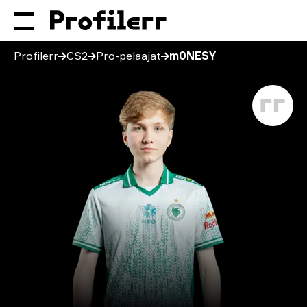
Profilerr
CS2
Pro-pelaajat
m0NESY