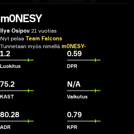
m0NESY
Ilya Osipov
21 vuotias
Nyt
pelaa
Team
Falcons
Tunnetaan
myös
nimellä
m0NESY-
1.2
0.59
Luokitus
DPR
75.2
N/A
KAST
Vaikutus
80.28
0.79
ADR
KPR