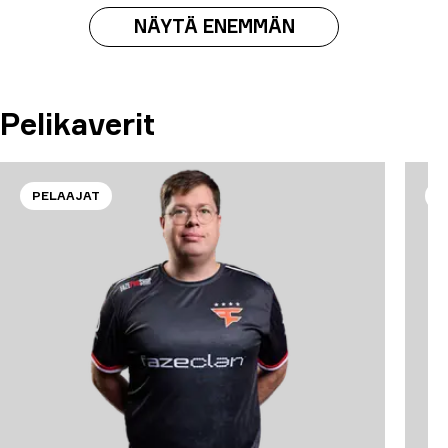
NÄYTÄ ENEMMÄN
Pelikaverit
PELAAJAT
P