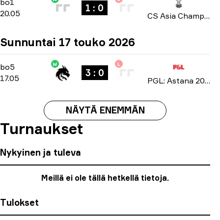
Group A
-
bo1
bo1
1 : 0
20.05
CS Asia Championships 2026
Sunnuntai 17 touko 2026
W
L
Playoffs
-
bo5
bo5
3 : 0
17.05
PGL: Astana 2026
NÄYTÄ ENEMMÄN
Turnaukset
Nykyinen ja tuleva
Meillä ei ole tällä hetkellä tietoja.
Tulokset