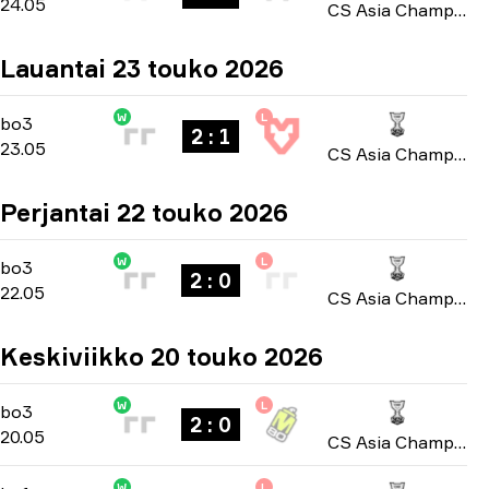
24.05
CS Asia Championships 2026
Lauantai 23 touko 2026
W
L
Playoffs
-
bo3
bo3
2 : 1
23.05
CS Asia Championships 2026
Perjantai 22 touko 2026
W
L
Group A
-
bo3
bo3
2 : 0
22.05
CS Asia Championships 2026
Keskiviikko 20 touko 2026
W
L
Group A
-
bo3
bo3
2 : 0
20.05
CS Asia Championships 2026
W
L