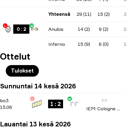
Yhteensä
29 (11)
15 (2)
3
L
W
0
:
2
Anubis
14 (2)
9 (2)
1
Inferno
15 (9)
6 (0)
1
Ottelut
Tulokset
Sunnuntai 14 kesä 2026
L
W
Stage 3
-
bo3
bo3
1 : 2
15.06
IEM: Cologne Major 2026
Lauantai 13 kesä 2026