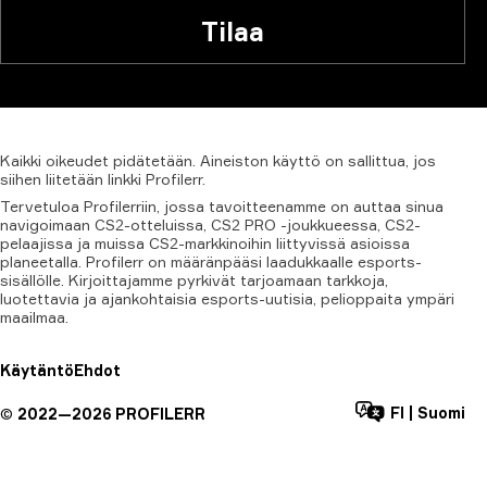
Tilaa
Kaikki
oikeudet
pidätetään.
Aineiston
käyttö
on
sallittua,
jos
siihen
liitetään
linkki
Profilerr.
Tervetuloa Profilerriin, jossa tavoitteenamme on auttaa sinua
navigoimaan CS2-otteluissa, CS2 PRO -joukkueessa, CS2-
pelaajissa ja muissa CS2-markkinoihin liittyvissä asioissa
planeetalla. Profilerr on määränpääsi laadukkaalle esports-
sisällölle. Kirjoittajamme pyrkivät tarjoamaan tarkkoja,
luotettavia ja ajankohtaisia esports-uutisia, pelioppaita ympäri
maailmaa.
Käytäntö
Ehdot
FI
|
Suomi
©
2022—
2026
PROFILERR