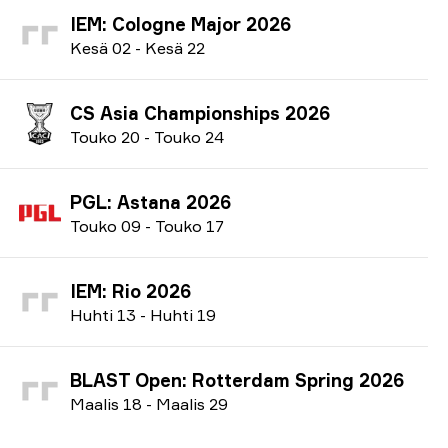
IEM: Cologne Major 2026
K
esä
02
-
K
esä
22
CS Asia Championships 2026
T
ouko
20
-
T
ouko
24
PGL: Astana 2026
T
ouko
09
-
T
ouko
17
IEM: Rio 2026
H
uhti
13
-
H
uhti
19
BLAST Open: Rotterdam Spring 2026
M
aalis
18
-
M
aalis
29