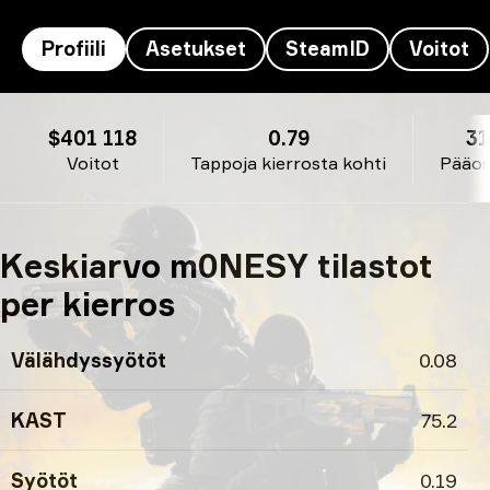
Profiili
Asetukset
SteamID
Voitot
m0NESY’s profiili
$401 118
0.79
3
Voitot
Tappoja kierrosta kohti
Pääo
Keskiarvo m0NESY tilastot
per kierros
Välähdyssyötöt
0.08
KAST
75.2
Syötöt
0.19