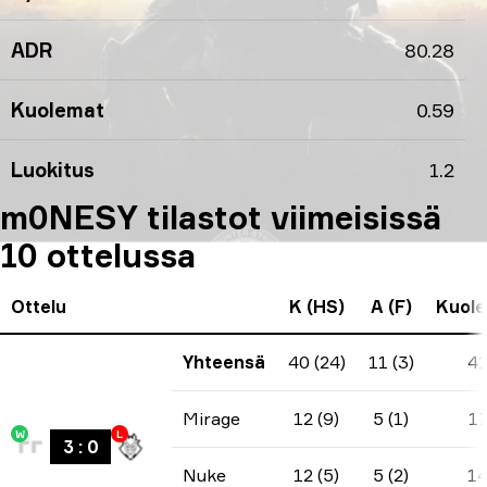
ADR
80.28
Kuolemat
0.59
Luokitus
1.2
m0NESY tilastot viimeisissä
10 ottelussa
Ottelu
K (HS)
A (F)
Kuol
Yhteensä
40 (24)
11 (3)
4
Mirage
12 (9)
5 (1)
1
W
L
3
:
0
Nuke
12 (5)
5 (2)
1