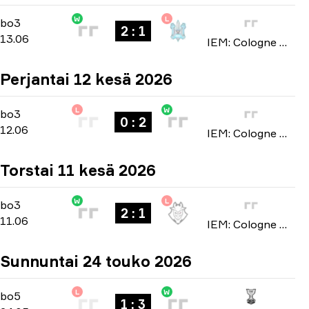
W
L
Stage 3
-
bo3
bo3
2 : 1
13.06
IEM: Cologne Major 2026
Perjantai 12 kesä 2026
L
W
Stage 3
-
bo3
bo3
0 : 2
12.06
IEM: Cologne Major 2026
Torstai 11 kesä 2026
W
L
Stage 3
-
bo3
bo3
2 : 1
11.06
IEM: Cologne Major 2026
Sunnuntai 24 touko 2026
L
W
Playoffs
-
bo5
bo5
1 : 3