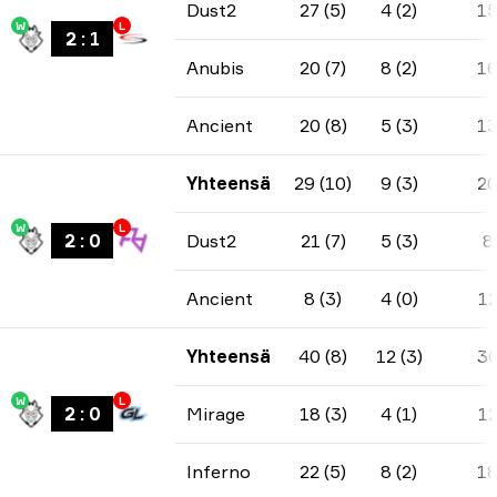
Dust2
27 (5)
4 (2)
1
W
L
2
:
1
Anubis
20 (7)
8 (2)
1
Ancient
20 (8)
5 (3)
1
Yhteensä
29 (10)
9 (3)
2
W
L
2
:
0
Dust2
21 (7)
5 (3)
8
Ancient
8 (3)
4 (0)
1
Yhteensä
40 (8)
12 (3)
3
W
L
2
:
0
Mirage
18 (3)
4 (1)
1
Inferno
22 (5)
8 (2)
1