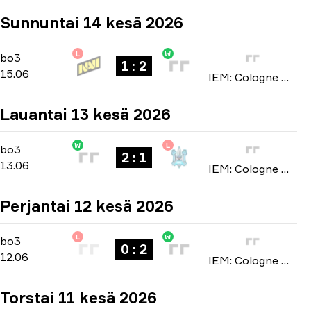
Sunnuntai 14 kesä 2026
L
W
Stage 3
-
bo3
bo3
1 : 2
15.06
IEM: Cologne Major 2026
Lauantai 13 kesä 2026
W
L
Stage 3
-
bo3
bo3
2 : 1
13.06
IEM: Cologne Major 2026
Perjantai 12 kesä 2026
L
W
Stage 3
-
bo3
bo3
0 : 2
12.06
IEM: Cologne Major 2026
Torstai 11 kesä 2026