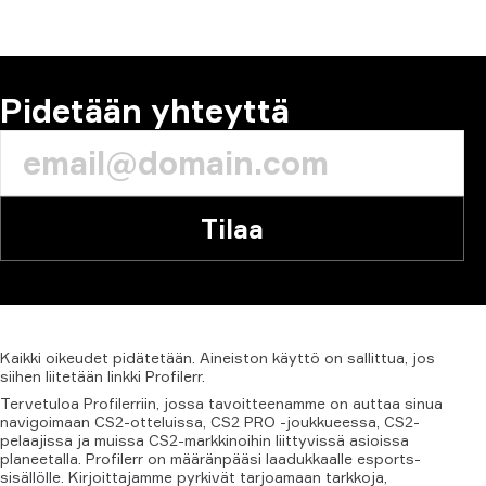
KOMMENTTI
Pidetään yhteyttä
Tilaa
Kaikki
oikeudet
pidätetään.
Aineiston
käyttö
on
sallittua,
jos
siihen
liitetään
linkki
Profilerr.
Tervetuloa Profilerriin, jossa tavoitteenamme on auttaa sinua
navigoimaan CS2-otteluissa, CS2 PRO -joukkueessa, CS2-
pelaajissa ja muissa CS2-markkinoihin liittyvissä asioissa
planeetalla. Profilerr on määränpääsi laadukkaalle esports-
sisällölle. Kirjoittajamme pyrkivät tarjoamaan tarkkoja,