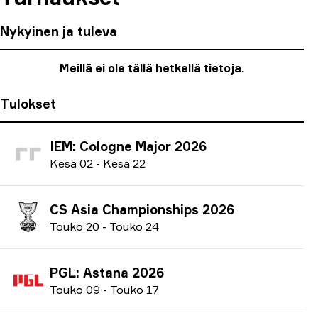
Nykyinen ja tuleva
Meillä ei ole tällä hetkellä tietoja.
Tulokset
IEM: Cologne Major 2026
K
esä
02
-
K
esä
22
CS Asia Championships 2026
T
ouko
20
-
T
ouko
24
PGL: Astana 2026
T
ouko
09
-
T
ouko
17