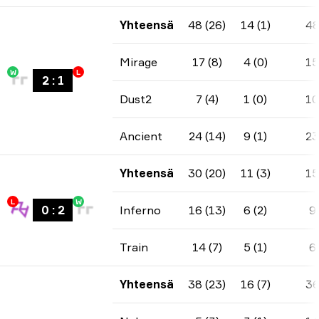
Yhteensä
48 (26)
14 (1)
4
Mirage
17 (8)
4 (0)
15
W
L
2
:
1
Dust2
7 (4)
1 (0)
10
Ancient
24 (14)
9 (1)
23
Yhteensä
30 (20)
11 (3)
15
L
W
0
:
2
Inferno
16 (13)
6 (2)
9
Train
14 (7)
5 (1)
6
Yhteensä
38 (23)
16 (7)
3