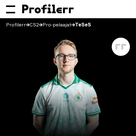
Profilerr
CS2
Pro-pelaajat
TeSeS