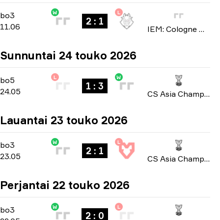
W
L
Stage 3
-
bo3
bo3
2 : 1
11.06
IEM: Cologne Major 2026
Sunnuntai 24 touko 2026
L
W
Playoffs
-
bo5
bo5
1 : 3
24.05
CS Asia Championships 2026
Lauantai 23 touko 2026
W
L
Playoffs
-
bo3
bo3
2 : 1
23.05
CS Asia Championships 2026
Perjantai 22 touko 2026
W
L
Group A
-
bo3
bo3
2 : 0