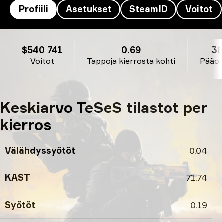
Profiili
Asetukset
SteamID
Voitot
TeSeS’s profiili
$540 741
0.69
3
Voitot
Tappoja kierrosta kohti
Pääo
Keskiarvo TeSeS tilastot per
kierros
Välähdyssyötöt
0.04
KAST
71.74
Syötöt
0.19