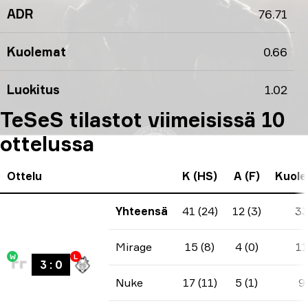
ADR
76.71
Kuolemat
0.66
Luokitus
1.02
TeSeS tilastot viimeisissä 10
ottelussa
Ottelu
K (HS)
A (F)
Kuol
Yhteensä
41 (24)
12 (3)
3
Mirage
15 (8)
4 (0)
11
W
L
3
:
0
Nuke
17 (11)
5 (1)
9