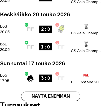
22.05
CS Asia Championships 2026
Keskiviikko 20 touko 2026
W
L
Group A
-
bo3
bo3
2 : 0
20.05
CS Asia Championships 2026
W
L
Group A
-
bo1
bo1
1 : 0
20.05
CS Asia Championships 2026
Sunnuntai 17 touko 2026
W
L
Playoffs
-
bo5
bo5
3 : 0
17.05
PGL: Astana 2026
NÄYTÄ ENEMMÄN
Turnaukset