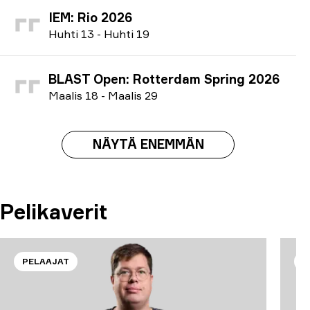
IEM: Rio 2026
H
uhti
13
-
H
uhti
19
BLAST Open: Rotterdam Spring 2026
M
aalis
18
-
M
aalis
29
NÄYTÄ ENEMMÄN
Pelikaverit
PELAAJAT
P