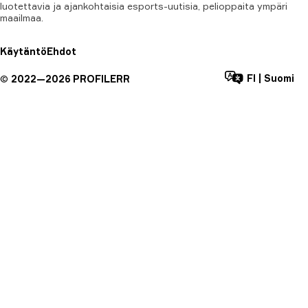
luotettavia ja ajankohtaisia esports-uutisia, pelioppaita ympäri
maailmaa.
Käytäntö
Ehdot
FI
|
Suomi
©
2022—
2026
PROFILERR