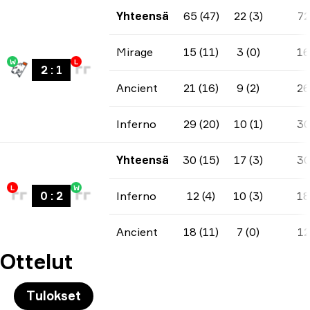
Yhteensä
65 (47)
22 (3)
72
Mirage
15 (11)
3 (0)
16
W
L
2
:
1
Ancient
21 (16)
9 (2)
26
Inferno
29 (20)
10 (1)
3
Yhteensä
30 (15)
17 (3)
3
L
W
0
:
2
Inferno
12 (4)
10 (3)
18
Ancient
18 (11)
7 (0)
12
Ottelut
Tulokset